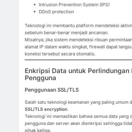
Intrusion Prevention System (IPS)
DDoS protection
Teknologi ini membantu platform mendeteksi aktiv
sebelum benar-benar menjadi ancaman.
Misalnya, jika sistem mendeteksi ribuan permintaan
alamat IP dalam waktu singkat, firewall dapat lang
koneksi tersebut secara otomatis.
Enkripsi Data untuk Perlindungan 
Pengguna
Penggunaan SSL/TLS
Salah satu teknologi keamanan yang paling umum 
SSL/TLS encryption
.
Teknologi ini memastikan bahwa semua data yang di
pengguna dan server akan dienkripsi sehingga tida
pihak ketiga.