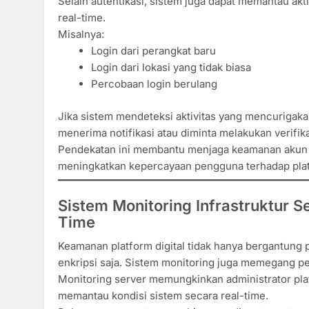
Selain autentikasi, sistem juga dapat memantau akti
real-time.
Misalnya:
Login dari perangkat baru
Login dari lokasi yang tidak biasa
Percobaan login berulang
Jika sistem mendeteksi aktivitas yang mencurigak
menerima notifikasi atau diminta melakukan verifik
Pendekatan ini membantu menjaga keamanan akun 
meningkatkan kepercayaan pengguna terhadap pla
Sistem Monitoring Infrastruktur S
Time
Keamanan platform digital tidak hanya bergantung p
enkripsi saja. Sistem monitoring juga memegang pe
Monitoring server memungkinkan administrator pla
memantau kondisi sistem secara real-time.