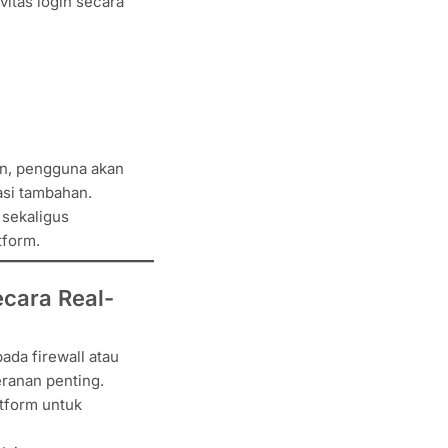
vitas login secara
an, pengguna akan
asi tambahan.
sekaligus
tform.
ecara Real-
ada firewall atau
ranan penting.
tform untuk