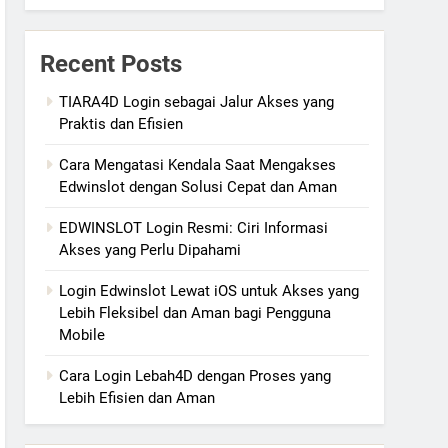
Recent Posts
TIARA4D Login sebagai Jalur Akses yang
Praktis dan Efisien
Cara Mengatasi Kendala Saat Mengakses
Edwinslot dengan Solusi Cepat dan Aman
EDWINSLOT Login Resmi: Ciri Informasi
Akses yang Perlu Dipahami
Login Edwinslot Lewat iOS untuk Akses yang
Lebih Fleksibel dan Aman bagi Pengguna
Mobile
Cara Login Lebah4D dengan Proses yang
Lebih Efisien dan Aman