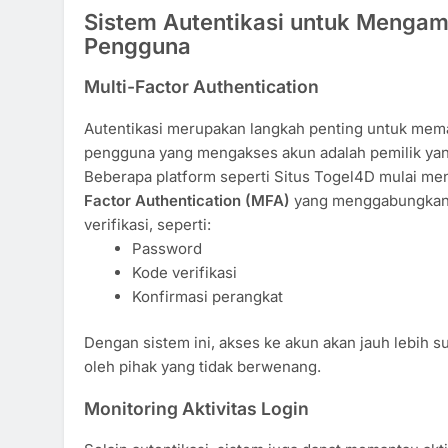
Sistem Autentikasi untuk Menga
Pengguna
Multi-Factor Authentication
Autentikasi merupakan langkah penting untuk mem
pengguna yang mengakses akun adalah pemilik yan
Beberapa platform seperti Situs Togel4D mulai m
Factor Authentication (MFA)
yang menggabungkan
verifikasi, seperti:
Password
Kode verifikasi
Konfirmasi perangkat
Dengan sistem ini, akses ke akun akan jauh lebih s
oleh pihak yang tidak berwenang.
Monitoring Aktivitas Login