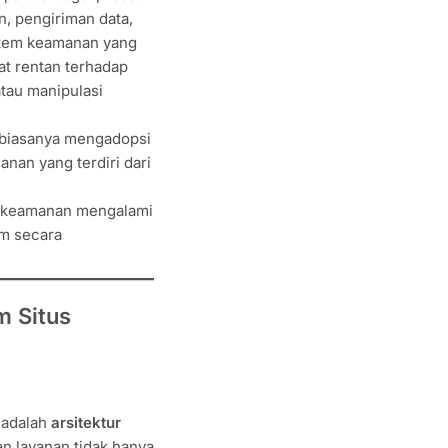
un, pengiriman data,
istem keamanan yang
gat rentan terhadap
atau manipulasi
D biasanya mengadopsi
anan yang terdiri dari
an keamanan mengalami
em secara
m Situs
 adalah
arsitektur
an layanan tidak hanya