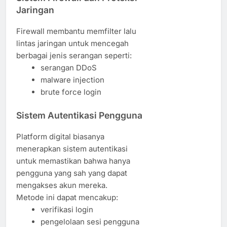
Jaringan
Firewall membantu memfilter lalu
lintas jaringan untuk mencegah
berbagai jenis serangan seperti:
serangan DDoS
malware injection
brute force login
Sistem Autentikasi Pengguna
Platform digital biasanya
menerapkan sistem autentikasi
untuk memastikan bahwa hanya
pengguna yang sah yang dapat
mengakses akun mereka.
Metode ini dapat mencakup:
verifikasi login
pengelolaan sesi pengguna