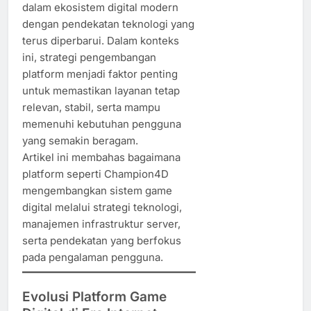
dalam ekosistem digital modern
dengan pendekatan teknologi yang
terus diperbarui. Dalam konteks
ini, strategi pengembangan
platform menjadi faktor penting
untuk memastikan layanan tetap
relevan, stabil, serta mampu
memenuhi kebutuhan pengguna
yang semakin beragam.
Artikel ini membahas bagaimana
platform seperti Champion4D
mengembangkan sistem game
digital melalui strategi teknologi,
manajemen infrastruktur server,
serta pendekatan yang berfokus
pada pengalaman pengguna.
Evolusi Platform Game