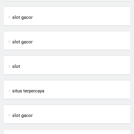
slot gacor
slot gacor
slot
situs terpercaya
slot gacor