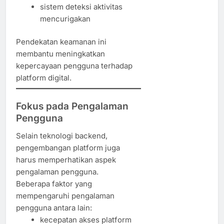
sistem deteksi aktivitas
mencurigakan
Pendekatan keamanan ini
membantu meningkatkan
kepercayaan pengguna terhadap
platform digital.
Fokus pada Pengalaman
Pengguna
Selain teknologi backend,
pengembangan platform juga
harus memperhatikan aspek
pengalaman pengguna.
Beberapa faktor yang
mempengaruhi pengalaman
pengguna antara lain:
kecepatan akses platform