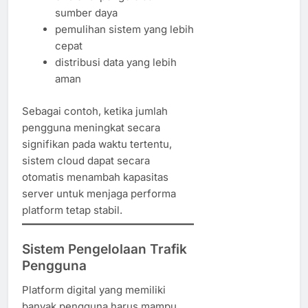
sumber daya
pemulihan sistem yang lebih
cepat
distribusi data yang lebih
aman
Sebagai contoh, ketika jumlah
pengguna meningkat secara
signifikan pada waktu tertentu,
sistem cloud dapat secara
otomatis menambah kapasitas
server untuk menjaga performa
platform tetap stabil.
Sistem Pengelolaan Trafik
Pengguna
Platform digital yang memiliki
banyak pengguna harus mampu