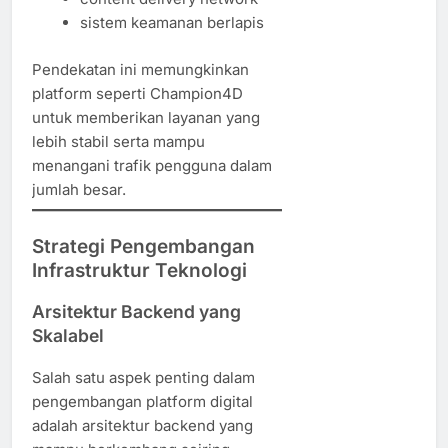
sistem keamanan berlapis
Pendekatan ini memungkinkan
platform seperti Champion4D
untuk memberikan layanan yang
lebih stabil serta mampu
menangani trafik pengguna dalam
jumlah besar.
Strategi Pengembangan
Infrastruktur Teknologi
Arsitektur Backend yang
Skalabel
Salah satu aspek penting dalam
pengembangan platform digital
adalah arsitektur backend yang