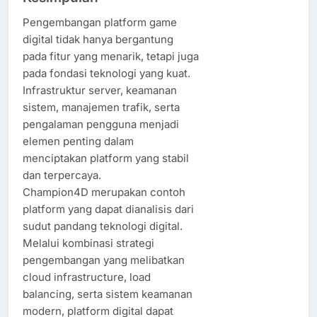
Pengembangan platform game
digital tidak hanya bergantung
pada fitur yang menarik, tetapi juga
pada fondasi teknologi yang kuat.
Infrastruktur server, keamanan
sistem, manajemen trafik, serta
pengalaman pengguna menjadi
elemen penting dalam
menciptakan platform yang stabil
dan terpercaya.
Champion4D merupakan contoh
platform yang dapat dianalisis dari
sudut pandang teknologi digital.
Melalui kombinasi strategi
pengembangan yang melibatkan
cloud infrastructure, load
balancing, serta sistem keamanan
modern, platform digital dapat