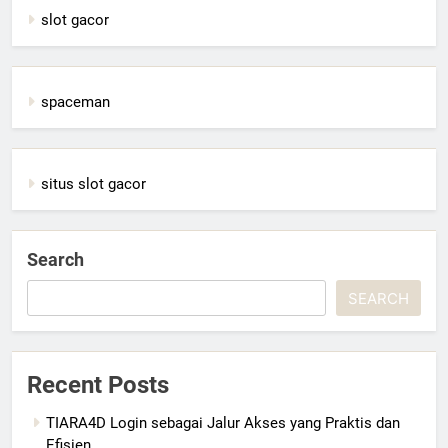
slot gacor
spaceman
situs slot gacor
Search
SEARCH
Recent Posts
TIARA4D Login sebagai Jalur Akses yang Praktis dan
Efisien