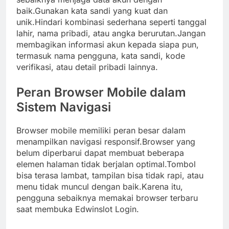
baik.Gunakan kata sandi yang kuat dan
unik.Hindari kombinasi sederhana seperti tanggal
lahir, nama pribadi, atau angka berurutan.Jangan
membagikan informasi akun kepada siapa pun,
termasuk nama pengguna, kata sandi, kode
verifikasi, atau detail pribadi lainnya.
Peran Browser Mobile dalam
Sistem Navigasi
Browser mobile memiliki peran besar dalam
menampilkan navigasi responsif.Browser yang
belum diperbarui dapat membuat beberapa
elemen halaman tidak berjalan optimal.Tombol
bisa terasa lambat, tampilan bisa tidak rapi, atau
menu tidak muncul dengan baik.Karena itu,
pengguna sebaiknya memakai browser terbaru
saat membuka Edwinslot Login.