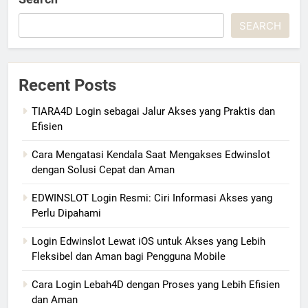
SEARCH
Recent Posts
TIARA4D Login sebagai Jalur Akses yang Praktis dan
Efisien
Cara Mengatasi Kendala Saat Mengakses Edwinslot
dengan Solusi Cepat dan Aman
EDWINSLOT Login Resmi: Ciri Informasi Akses yang
Perlu Dipahami
Login Edwinslot Lewat iOS untuk Akses yang Lebih
Fleksibel dan Aman bagi Pengguna Mobile
Cara Login Lebah4D dengan Proses yang Lebih Efisien
dan Aman