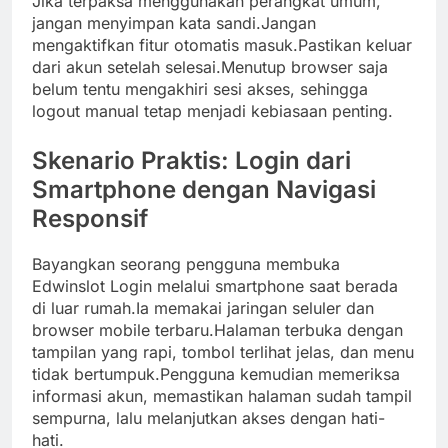
Jika terpaksa menggunakan perangkat umum,
jangan menyimpan kata sandi.Jangan
mengaktifkan fitur otomatis masuk.Pastikan keluar
dari akun setelah selesai.Menutup browser saja
belum tentu mengakhiri sesi akses, sehingga
logout manual tetap menjadi kebiasaan penting.
Skenario Praktis: Login dari
Smartphone dengan Navigasi
Responsif
Bayangkan seorang pengguna membuka
Edwinslot Login melalui smartphone saat berada
di luar rumah.Ia memakai jaringan seluler dan
browser mobile terbaru.Halaman terbuka dengan
tampilan yang rapi, tombol terlihat jelas, dan menu
tidak bertumpuk.Pengguna kemudian memeriksa
informasi akun, memastikan halaman sudah tampil
sempurna, lalu melanjutkan akses dengan hati-
hati.