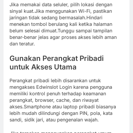
Jika memakai data seluler, pilih lokasi dengan
sinyal kuat.Jika menggunakan Wi-Fi, pastikan
jaringan tidak sedang bermasalah.Hindari
menekan tombol berulang kali ketika halaman
belum selesai dimuat.Tunggu sampai tampilan
benar-benar jelas agar proses akses lebih aman
dan teratur.
Gunakan Perangkat Pribadi
untuk Akses Utama
Perangkat pribadi lebih disarankan untuk
mengakses Edwinslot Login karena pengguna
memiliki kontrol penuh terhadap keamanan
perangkat, browser, cache, dan riwayat
akses.Smartphone atau laptop pribadi biasanya
lebih mudah dilindungi dengan PIN, pola, kata
sandi, sidik jari, atau pengenalan wajah.