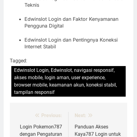
Teknis
Edwinslot Login dan Faktor Kenyamanan
Pengguna Digital
Edwinslot Login dan Pentingnya Koneksi
Internet Stabil
Tagged:
Edwinslot Login, Edwinslot, navigasi responsif,
akses mobile, login aman, user experience,
browser mobile, keamanan akun, koneksi stabil,
tampilan responsif
Previous:
Next:
Post
navigation
Login Pokemon787
Panduan Akses
dengan Pengaturan
Kaya787 Login untuk