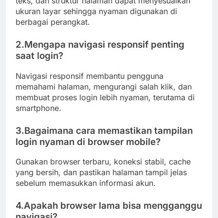
teks, dan struktur halaman dapat menyesuaikan
ukuran layar sehingga nyaman digunakan di
berbagai perangkat.
2.Mengapa navigasi responsif penting
saat login?
Navigasi responsif membantu pengguna
memahami halaman, mengurangi salah klik, dan
membuat proses login lebih nyaman, terutama di
smartphone.
3.Bagaimana cara memastikan tampilan
login nyaman di browser mobile?
Gunakan browser terbaru, koneksi stabil, cache
yang bersih, dan pastikan halaman tampil jelas
sebelum memasukkan informasi akun.
4.Apakah browser lama bisa mengganggu
navigasi?