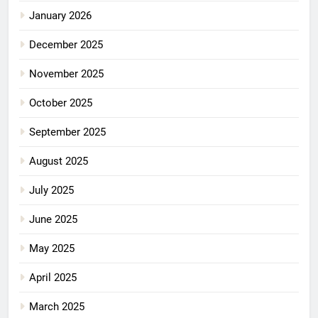
January 2026
December 2025
November 2025
October 2025
September 2025
August 2025
July 2025
June 2025
May 2025
April 2025
March 2025