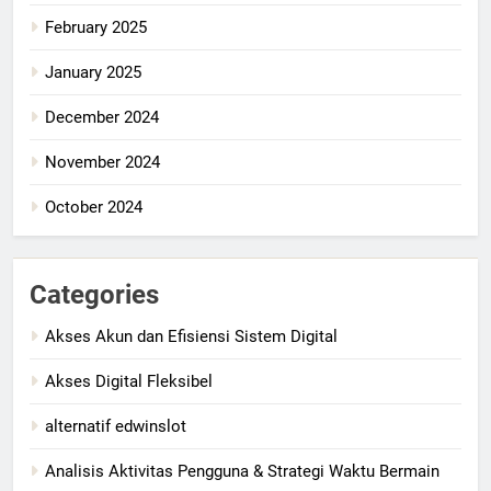
February 2025
January 2025
December 2024
November 2024
October 2024
Categories
Akses Akun dan Efisiensi Sistem Digital
Akses Digital Fleksibel
alternatif edwinslot
Analisis Aktivitas Pengguna & Strategi Waktu Bermain