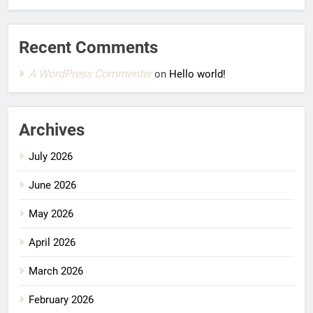
Recent Comments
A WordPress Commenter
on
Hello world!
Archives
July 2026
June 2026
May 2026
April 2026
March 2026
February 2026