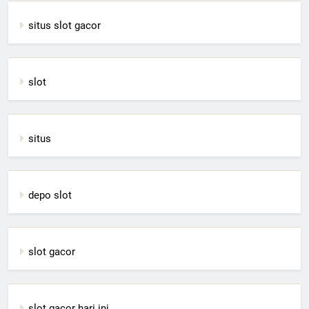
situs slot gacor
slot
situs
depo slot
slot gacor
slot gacor hari ini