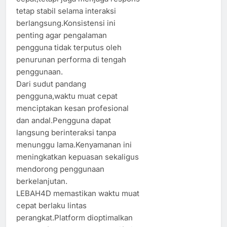
tetap stabil selama interaksi
berlangsung.Konsistensi ini
penting agar pengalaman
pengguna tidak terputus oleh
penurunan performa di tengah
penggunaan.
Dari sudut pandang
pengguna,waktu muat cepat
menciptakan kesan profesional
dan andal.Pengguna dapat
langsung berinteraksi tanpa
menunggu lama.Kenyamanan ini
meningkatkan kepuasan sekaligus
mendorong penggunaan
berkelanjutan.
LEBAH4D memastikan waktu muat
cepat berlaku lintas
perangkat.Platform dioptimalkan