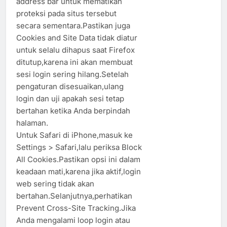
address bar untuk mematikan
proteksi pada situs tersebut
secara sementara.Pastikan juga
Cookies and Site Data tidak diatur
untuk selalu dihapus saat Firefox
ditutup,karena ini akan membuat
sesi login sering hilang.Setelah
pengaturan disesuaikan,ulang
login dan uji apakah sesi tetap
bertahan ketika Anda berpindah
halaman.
Untuk Safari di iPhone,masuk ke
Settings > Safari,lalu periksa Block
All Cookies.Pastikan opsi ini dalam
keadaan mati,karena jika aktif,login
web sering tidak akan
bertahan.Selanjutnya,perhatikan
Prevent Cross-Site Tracking.Jika
Anda mengalami loop login atau