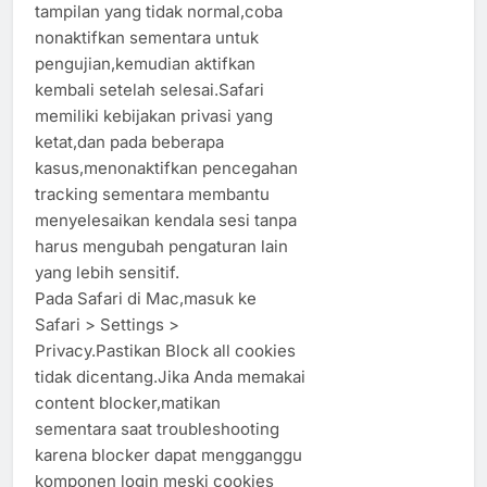
tampilan yang tidak normal,coba
nonaktifkan sementara untuk
pengujian,kemudian aktifkan
kembali setelah selesai.Safari
memiliki kebijakan privasi yang
ketat,dan pada beberapa
kasus,menonaktifkan pencegahan
tracking sementara membantu
menyelesaikan kendala sesi tanpa
harus mengubah pengaturan lain
yang lebih sensitif.
Pada Safari di Mac,masuk ke
Safari > Settings >
Privacy.Pastikan Block all cookies
tidak dicentang.Jika Anda memakai
content blocker,matikan
sementara saat troubleshooting
karena blocker dapat mengganggu
komponen login meski cookies