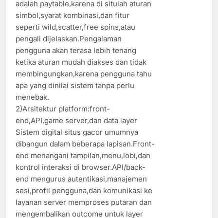
adalah paytable,karena di situlah aturan
simbol,syarat kombinasi,dan fitur
seperti wild,scatter,free spins,atau
pengali dijelaskan.Pengalaman
pengguna akan terasa lebih tenang
ketika aturan mudah diakses dan tidak
membingungkan,karena pengguna tahu
apa yang dinilai sistem tanpa perlu
menebak.
2)Arsitektur platform:front-
end,API,game server,dan data layer
Sistem digital situs gacor umumnya
dibangun dalam beberapa lapisan.Front-
end menangani tampilan,menu,lobi,dan
kontrol interaksi di browser.API/back-
end mengurus autentikasi,manajemen
sesi,profil pengguna,dan komunikasi ke
layanan server memproses putaran dan
mengembalikan outcome untuk layer