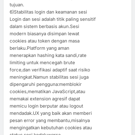
tujuan.
6)Stabilitas login dan keamanan sesi
Login dan sesi adalah titik paling sensitif
dalam sistem berbasis akun.Sesi
modern biasanya disimpan lewat
cookies atau token dengan masa
berlaku.Platform yang aman
menerapkan hashing kata sandi,rate
limiting untuk mencegah brute
force,dan verifikasi adaptif saat risiko
meningkat.Namun stabilitas sesi juga
dipengaruhi pengguna:memblokir
cookies,mematikan JavaScript,atau
memakai extension agresif dapat
memicu login berputar atau logout
mendadak.UX yang baik akan memberi
pesan error yang membantu,misalnya
mengingatkan kebutuhan cookies atau
status sesi kedaluwarsa.