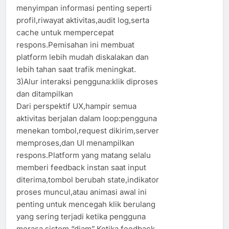
menyimpan informasi penting seperti
profil,riwayat aktivitas,audit log,serta
cache untuk mempercepat
respons.Pemisahan ini membuat
platform lebih mudah diskalakan dan
lebih tahan saat trafik meningkat.
3)Alur interaksi pengguna:klik diproses
dan ditampilkan
Dari perspektif UX,hampir semua
aktivitas berjalan dalam loop:pengguna
menekan tombol,request dikirim,server
memproses,dan UI menampilkan
respons.Platform yang matang selalu
memberi feedback instan saat input
diterima,tombol berubah state,indikator
proses muncul,atau animasi awal ini
penting untuk mencegah klik berulang
yang sering terjadi ketika pengguna
merasa sistem “diam”.Ketika feedback