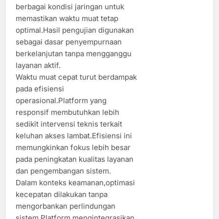
berbagai kondisi jaringan untuk
memastikan waktu muat tetap
optimal.Hasil pengujian digunakan
sebagai dasar penyempurnaan
berkelanjutan tanpa mengganggu
layanan aktif.
Waktu muat cepat turut berdampak
pada efisiensi
operasional.Platform yang
responsif membutuhkan lebih
sedikit intervensi teknis terkait
keluhan akses lambat.Efisiensi ini
memungkinkan fokus lebih besar
pada peningkatan kualitas layanan
dan pengembangan sistem.
Dalam konteks keamanan,optimasi
kecepatan dilakukan tanpa
mengorbankan perlindungan
sistem.Platform mengintegrasikan