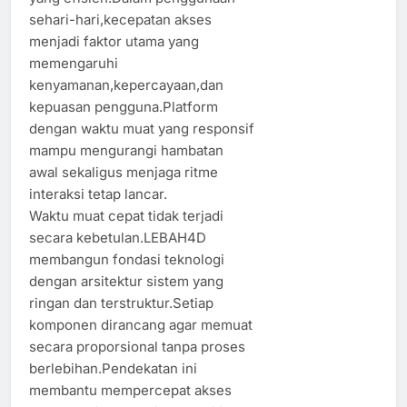
sehari-hari,kecepatan akses
menjadi faktor utama yang
memengaruhi
kenyamanan,kepercayaan,dan
kepuasan pengguna.Platform
dengan waktu muat yang responsif
mampu mengurangi hambatan
awal sekaligus menjaga ritme
interaksi tetap lancar.
Waktu muat cepat tidak terjadi
secara kebetulan.LEBAH4D
membangun fondasi teknologi
dengan arsitektur sistem yang
ringan dan terstruktur.Setiap
komponen dirancang agar memuat
secara proporsional tanpa proses
berlebihan.Pendekatan ini
membantu mempercepat akses