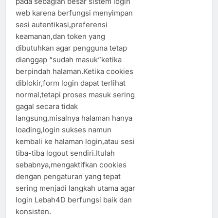
pada sebagian besar sistem login
web karena berfungsi menyimpan
sesi autentikasi,preferensi
keamanan,dan token yang
dibutuhkan agar pengguna tetap
dianggap “sudah masuk”ketika
berpindah halaman.Ketika cookies
diblokir,form login dapat terlihat
normal,tetapi proses masuk sering
gagal secara tidak
langsung,misalnya halaman hanya
loading,login sukses namun
kembali ke halaman login,atau sesi
tiba-tiba logout sendiri.Itulah
sebabnya,mengaktifkan cookies
dengan pengaturan yang tepat
sering menjadi langkah utama agar
login Lebah4D berfungsi baik dan
konsisten.