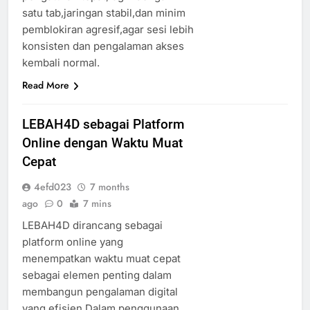
satu tab,jaringan stabil,dan minim
pemblokiran agresif,agar sesi lebih
konsisten dan pengalaman akses
kembali normal.
Read More
LEBAH4D sebagai Platform
Online dengan Waktu Muat
Cepat
4efd023
7 months
ago
0
7 mins
LEBAH4D dirancang sebagai
platform online yang
menempatkan waktu muat cepat
sebagai elemen penting dalam
membangun pengalaman digital
yang efisien.Dalam penggunaan