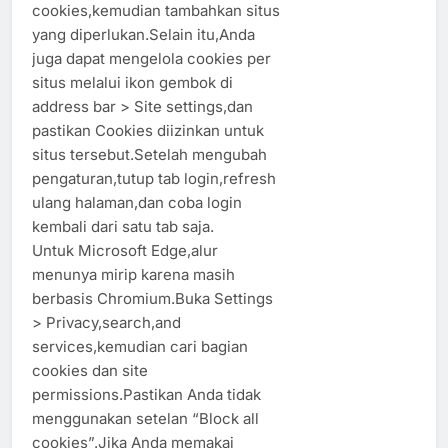
cookies,kemudian tambahkan situs
yang diperlukan.Selain itu,Anda
juga dapat mengelola cookies per
situs melalui ikon gembok di
address bar > Site settings,dan
pastikan Cookies diizinkan untuk
situs tersebut.Setelah mengubah
pengaturan,tutup tab login,refresh
ulang halaman,dan coba login
kembali dari satu tab saja.
Untuk Microsoft Edge,alur
menunya mirip karena masih
berbasis Chromium.Buka Settings
> Privacy,search,and
services,kemudian cari bagian
cookies dan site
permissions.Pastikan Anda tidak
menggunakan setelan “Block all
cookies”.Jika Anda memakai