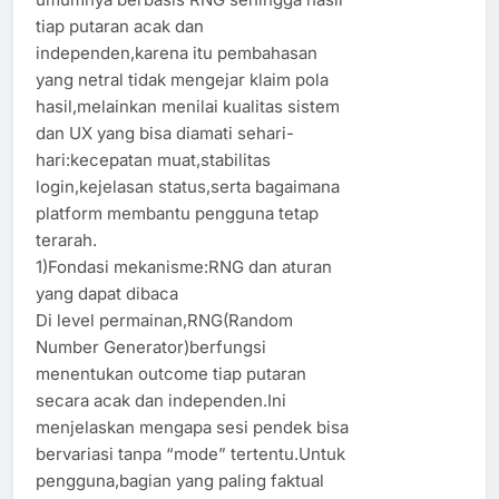
tiap putaran acak dan
independen,karena itu pembahasan
yang netral tidak mengejar klaim pola
hasil,melainkan menilai kualitas sistem
dan UX yang bisa diamati sehari-
hari:kecepatan muat,stabilitas
login,kejelasan status,serta bagaimana
platform membantu pengguna tetap
terarah.
1)Fondasi mekanisme:RNG dan aturan
yang dapat dibaca
Di level permainan,RNG(Random
Number Generator)berfungsi
menentukan outcome tiap putaran
secara acak dan independen.Ini
menjelaskan mengapa sesi pendek bisa
bervariasi tanpa “mode” tertentu.Untuk
pengguna,bagian yang paling faktual