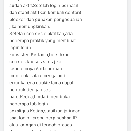
sudah aktif.Setelah login berhasil
dan stabil,aktifkan kembali content
blocker dan gunakan pengecualian
jika memungkinkan.
Setelah cookies diaktifkan,ada
beberapa praktik yang membuat
login lebih
konsisten.Pertama,bersihkan
cookies khusus situs jika
sebelumnya Anda pernah
memblokir atau mengalami
error,karena cookie lama dapat
bentrok dengan sesi
baru.Kedua,hindari membuka
beberapa tab login
sekaligus.Ketiga,stabilkan jaringan
saat login,karena perpindahan IP
atau jaringan di tengah proses