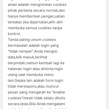
aman adalah mengizinkan cookies
pihak pertama secara normal,dan
hanya memberikan pengecualian
terbatas jika diperlukan,alih-alih
membuka semua cookies tanpa
kontrol.
Tanda paling umum cookies
bermasalah adalah login yang
“tidak nempel”.Anda mengisi
data,klik masuk,terlihat
berpindah,namun kembali lagi ke
halaman login atau diminta login
ulang saat membuka menu
lain.Gejala lain adalah form login
tidak merespons,atau muncul
pesan yang mengarah ke “enable
cookies”meski tidak selalu ditulis
secara jelas.Bila Anda mengalami