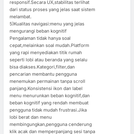
responsif.Secara UX,stabilitas terlihat
dari status proses yang jelas saat sistem
melambat.
5)Kualitas navigasi:menu yang jelas
mengurangi beban kognitif
Pengalaman tidak hanya soal
cepat,melainkan soal mudah.Platform
yang rapi menyediakan titik rumah
seperti lobi atau beranda yang selalu
bisa diakses.Kategori,filter,dan
pencarian membantu pengguna
menemukan permainan tanpa scroll
panjang.Konsistensi ikon dan label
menu menurunkan beban kognitif,dan
beban kognitif yang rendah membuat
pengguna tidak mudah frustrasi.Jika
lobi berat dan menu
membingungkan,pengguna cenderung
klik acak dan memperpanjang sesi tanpa