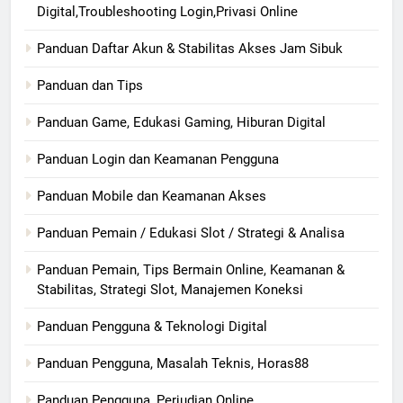
Digital,Troubleshooting Login,Privasi Online
Panduan Daftar Akun & Stabilitas Akses Jam Sibuk
Panduan dan Tips
Panduan Game, Edukasi Gaming, Hiburan Digital
Panduan Login dan Keamanan Pengguna
Panduan Mobile dan Keamanan Akses
Panduan Pemain / Edukasi Slot / Strategi & Analisa
Panduan Pemain, Tips Bermain Online, Keamanan &
Stabilitas, Strategi Slot, Manajemen Koneksi
Panduan Pengguna & Teknologi Digital
Panduan Pengguna, Masalah Teknis, Horas88
Panduan Pengguna, Perjudian Online