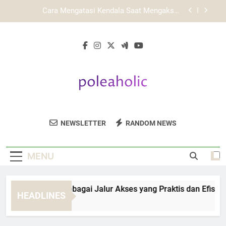
Skip
EDWINSLOT Login Resmi: Ciri Informasi Akses
to
yang Perlu Dipahami
content
Login Edwinslot Lewat iOS untuk Akses yang
Lebih Fleksibel dan Aman bagi Pengguna Mobile
TIARA4D Login sebagai Jalur Akses yang Praktis
dan Efisien
Cara Mengatasi Kendala Saat Mengakses
Edwinslot dengan Solusi Cepat dan Aman
EDWINSLOT Login Resmi: Ciri Informasi Akses
yang Perlu Dipahami
Poleaholic
Temukan Panduan Dan Tips Terbaik Untuk
Login Edwinslot Lewat iOS untuk Akses yang
NEWSLETTER
RANDOM NEWS
Lebih Fleksibel dan Aman bagi Pengguna Mobile
Pole Dance Di Poleaholic. Sumber Inspirasi
Bagi Para Penari Dan Penggemar Olahraga
MENU
Ini.
ARA4D Login sebagai Jalur Akses yang Praktis dan Efisien
HEADLINES
Weeks Ago