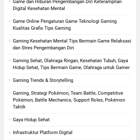
Game dan Hiburan Pengembangan Diri Keterampilan
Digital Kesehatan Mental
Game Online Pengaturan Game Teknologi Gaming
Kualitas Grafis Tips Gaming
Gaming Kesehatan Mental Tips Bermain Game Relaksasi
dan Stres Pengembangan Diri
Gaming Sehat, Olahraga Ringan, Kesehatan Tubuh, Gaya
Hidup Sehat, Tips Bermain Game, Olahraga untuk Gamer
Gaming Trends & Storytelling
Gaming, Strategi Pokémon, Team Battle, Competitive
Pokémon, Battle Mechanics, Support Roles, Pokémon
Taktik
Gaya Hidup Sehat
Infrastruktur Platform Digital