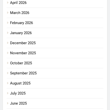
April 2026
March 2026
February 2026
January 2026
December 2025
November 2025
October 2025
September 2025
August 2025
July 2025
June 2025