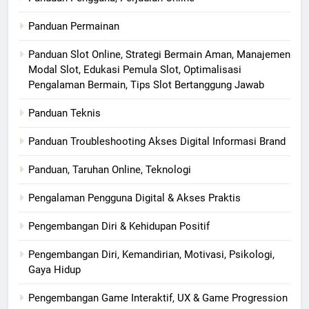
Panduan Permainan
Panduan Slot Online, Strategi Bermain Aman, Manajemen
Modal Slot, Edukasi Pemula Slot, Optimalisasi
Pengalaman Bermain, Tips Slot Bertanggung Jawab
Panduan Teknis
Panduan Troubleshooting Akses Digital Informasi Brand
Panduan, Taruhan Online, Teknologi
Pengalaman Pengguna Digital & Akses Praktis
Pengembangan Diri & Kehidupan Positif
Pengembangan Diri, Kemandirian, Motivasi, Psikologi,
Gaya Hidup
Pengembangan Game Interaktif, UX & Game Progression