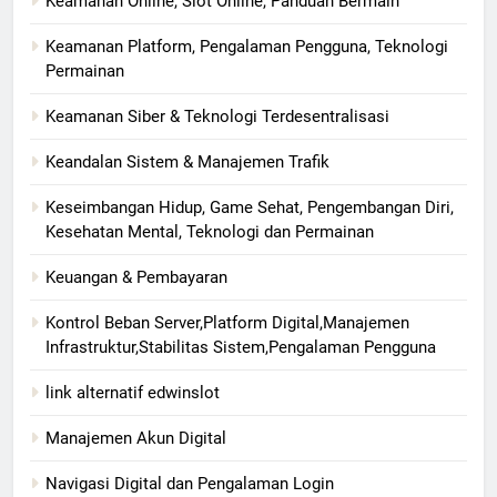
Keamanan Online, Slot Online, Panduan Bermain
Keamanan Platform, Pengalaman Pengguna, Teknologi
Permainan
Keamanan Siber & Teknologi Terdesentralisasi
Keandalan Sistem & Manajemen Trafik
Keseimbangan Hidup, Game Sehat, Pengembangan Diri,
Kesehatan Mental, Teknologi dan Permainan
Keuangan & Pembayaran
Kontrol Beban Server,Platform Digital,Manajemen
Infrastruktur,Stabilitas Sistem,Pengalaman Pengguna
link alternatif edwinslot
Manajemen Akun Digital
Navigasi Digital dan Pengalaman Login