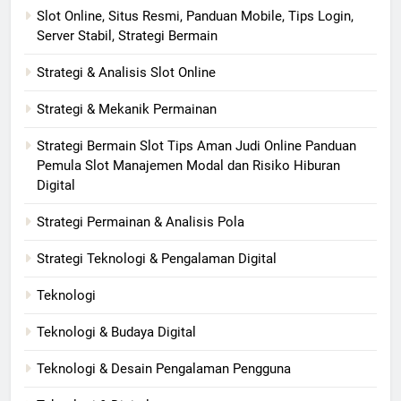
Slot Online, Situs Resmi, Panduan Mobile, Tips Login,
Server Stabil, Strategi Bermain
Strategi & Analisis Slot Online
Strategi & Mekanik Permainan
Strategi Bermain Slot Tips Aman Judi Online Panduan
Pemula Slot Manajemen Modal dan Risiko Hiburan
Digital
Strategi Permainan & Analisis Pola
Strategi Teknologi & Pengalaman Digital
Teknologi
Teknologi & Budaya Digital
Teknologi & Desain Pengalaman Pengguna