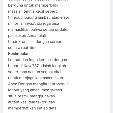
berguna untuk memperbaiki
masalah teknis kecil seperti
timeout, loading lambat, atau error
minor lainnya.Anda juga bisa
memastikan bahwa setiap update
pada akun Anda telah
tersinkronisasi dengan server
secara real-time.
Kesimpulan
Logout dan login kembali dengan
benar di Kaya787 adalah langkah
sederhana namun sangat vital
untuk menjaga keamanan akun
Anda.Dengan mengikuti prosedur
logout yang aman, mengakses
situs resmi, menggunakan
autentikasi dua faktor, dan
memperhatikan setiap detail