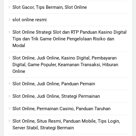
Slot Gacor, Tips Bermain, Slot Online
slot online resmi
Slot Online Strategi Slot dan RTP Panduan Kasino Digital
Tips dan Trik Game Online Pengelolaan Risiko dan
Modal
Slot Online, Judi Online, Kasino Digital, Pembayaran
Digital, Game Populer, Keamanan Transaksi, Hiburan
Online
Slot Online, Judi Online, Panduan Pemain
Slot Online, Judi Online, Strategi Permainan
Slot Online, Permainan Casino, Panduan Taruhan
Slot Online, Situs Resmi, Panduan Mobile, Tips Login,
Server Stabil, Strategi Bermain