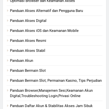
Optimasi Browser dan Keamanan Akses
Panduan Akses Alternatif dan Pengguna Baru
Panduan Akses Digital
Panduan Akses iOS dan Keamanan Mobile
Panduan Akses Resmi
Panduan Akses Stabil
Panduan Akun
Panduan Bermain Slot
Panduan Bermain Slot, Permainan Kasino, Tips Perjudian
Panduan Browser,Manajemen Sesi,Keamanan Akun
Digital,Troubleshooting Login,Privasi Online
Panduan Daftar Akun & Stabilitas Akses Jam Sibuk