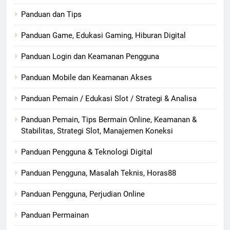
Panduan dan Tips
Panduan Game, Edukasi Gaming, Hiburan Digital
Panduan Login dan Keamanan Pengguna
Panduan Mobile dan Keamanan Akses
Panduan Pemain / Edukasi Slot / Strategi & Analisa
Panduan Pemain, Tips Bermain Online, Keamanan &
Stabilitas, Strategi Slot, Manajemen Koneksi
Panduan Pengguna & Teknologi Digital
Panduan Pengguna, Masalah Teknis, Horas88
Panduan Pengguna, Perjudian Online
Panduan Permainan