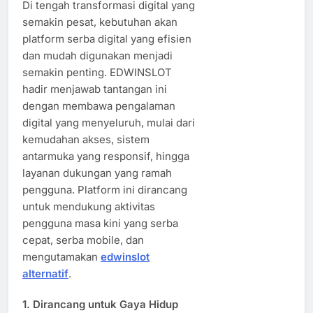
Di tengah transformasi digital yang
semakin pesat, kebutuhan akan
platform serba digital yang efisien
dan mudah digunakan menjadi
semakin penting. EDWINSLOT
hadir menjawab tantangan ini
dengan membawa pengalaman
digital yang menyeluruh, mulai dari
kemudahan akses, sistem
antarmuka yang responsif, hingga
layanan dukungan yang ramah
pengguna. Platform ini dirancang
untuk mendukung aktivitas
pengguna masa kini yang serba
cepat, serba mobile, dan
mengutamakan
edwinslot
alternatif
.
1. Dirancang untuk Gaya Hidup