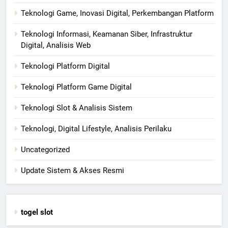
Teknologi Game, Inovasi Digital, Perkembangan Platform
Teknologi Informasi, Keamanan Siber, Infrastruktur
Digital, Analisis Web
Teknologi Platform Digital
Teknologi Platform Game Digital
Teknologi Slot & Analisis Sistem
Teknologi, Digital Lifestyle, Analisis Perilaku
Uncategorized
Update Sistem & Akses Resmi
togel slot