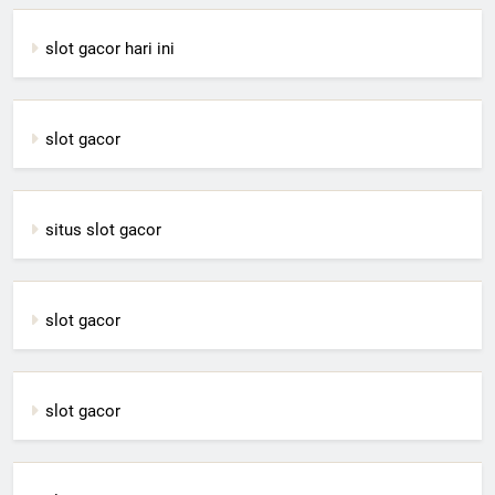
slot gacor hari ini
slot gacor
situs slot gacor
slot gacor
slot gacor