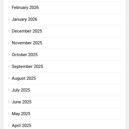
February 2026
January 2026
December 2025
November 2025
October 2025
September 2025
August 2025
July 2025
June 2025
May 2025
April 2025