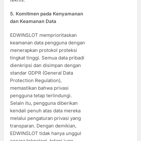
5. Komitmen pada Kenyamanan
dan Keamanan Data
EDWINSLOT memprioritaskan
keamanan data pengguna dengan
menerapkan protokol proteksi
tingkat tinggi. Semua data pribadi
dienkripsi dan disimpan dengan
standar GDPR (General Data
Protection Regulation),
memastikan bahwa privasi
pengguna tetap terlindungi.
Selain itu, pengguna diberikan
kendali penuh atas data mereka
melalui pengaturan privasi yang
transparan. Dengan demikian,
EDWINSLOT tidak hanya unggul
secara teknologi, tetapi juga