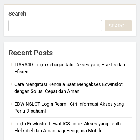
Search
SEARCH
Recent Posts
TIARA4D Login sebagai Jalur Akses yang Praktis dan
Efisien
Cara Mengatasi Kendala Saat Mengakses Edwinslot
dengan Solusi Cepat dan Aman
EDWINSLOT Login Resmi: Ciri Informasi Akses yang
Perlu Dipahami
Login Edwinslot Lewat iOS untuk Akses yang Lebih
Fleksibel dan Aman bagi Pengguna Mobile