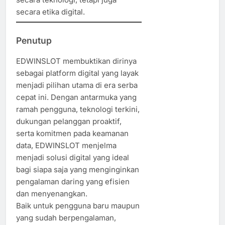
secara etika digital.
Penutup
EDWINSLOT membuktikan dirinya
sebagai platform digital yang layak
menjadi pilihan utama di era serba
cepat ini. Dengan antarmuka yang
ramah pengguna, teknologi terkini,
dukungan pelanggan proaktif,
serta komitmen pada keamanan
data, EDWINSLOT menjelma
menjadi solusi digital yang ideal
bagi siapa saja yang menginginkan
pengalaman daring yang efisien
dan menyenangkan.
Baik untuk pengguna baru maupun
yang sudah berpengalaman,