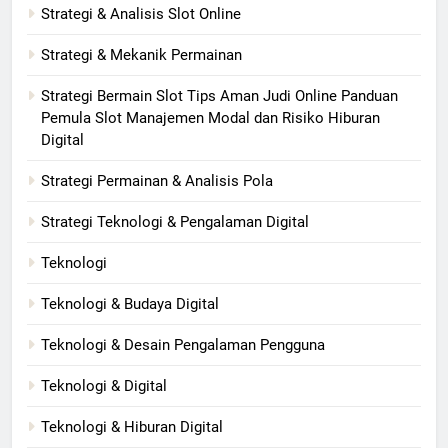
Strategi & Analisis Slot Online
Strategi & Mekanik Permainan
Strategi Bermain Slot Tips Aman Judi Online Panduan
Pemula Slot Manajemen Modal dan Risiko Hiburan
Digital
Strategi Permainan & Analisis Pola
Strategi Teknologi & Pengalaman Digital
Teknologi
Teknologi & Budaya Digital
Teknologi & Desain Pengalaman Pengguna
Teknologi & Digital
Teknologi & Hiburan Digital