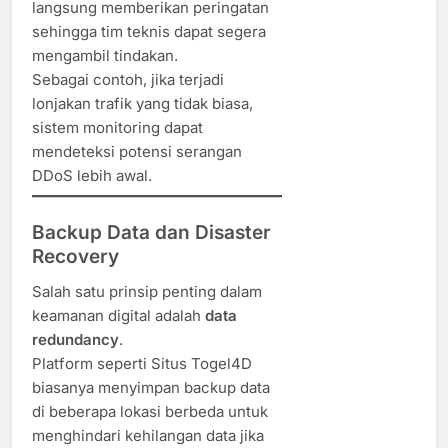
langsung memberikan peringatan
sehingga tim teknis dapat segera
mengambil tindakan.
Sebagai contoh, jika terjadi
lonjakan trafik yang tidak biasa,
sistem monitoring dapat
mendeteksi potensi serangan
DDoS lebih awal.
Backup Data dan Disaster
Recovery
Salah satu prinsip penting dalam
keamanan digital adalah
data
redundancy
.
Platform seperti Situs Togel4D
biasanya menyimpan backup data
di beberapa lokasi berbeda untuk
menghindari kehilangan data jika