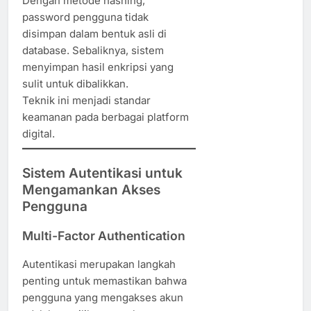
Dengan metode hashing,
password pengguna tidak
disimpan dalam bentuk asli di
database. Sebaliknya, sistem
menyimpan hasil enkripsi yang
sulit untuk dibalikkan.
Teknik ini menjadi standar
keamanan pada berbagai platform
digital.
Sistem Autentikasi untuk
Mengamankan Akses
Pengguna
Multi-Factor Authentication
Autentikasi merupakan langkah
penting untuk memastikan bahwa
pengguna yang mengakses akun