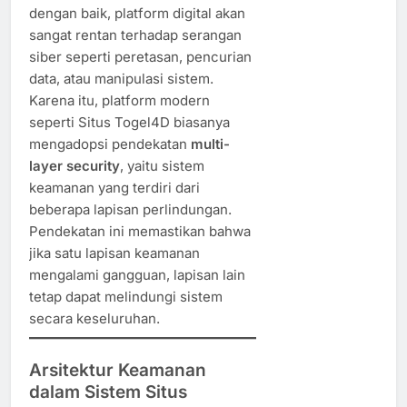
dengan baik, platform digital akan
sangat rentan terhadap serangan
siber seperti peretasan, pencurian
data, atau manipulasi sistem.
Karena itu, platform modern
seperti Situs Togel4D biasanya
mengadopsi pendekatan
multi-
layer security
, yaitu sistem
keamanan yang terdiri dari
beberapa lapisan perlindungan.
Pendekatan ini memastikan bahwa
jika satu lapisan keamanan
mengalami gangguan, lapisan lain
tetap dapat melindungi sistem
secara keseluruhan.
Arsitektur Keamanan
dalam Sistem Situs