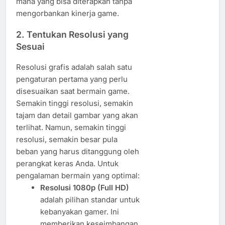
mana yang bisa diterapkan tanpa
mengorbankan kinerja game.
2.
Tentukan Resolusi yang
Sesuai
Resolusi grafis adalah salah satu
pengaturan pertama yang perlu
disesuaikan saat bermain game.
Semakin tinggi resolusi, semakin
tajam dan detail gambar yang akan
terlihat. Namun, semakin tinggi
resolusi, semakin besar pula
beban yang harus ditanggung oleh
perangkat keras Anda. Untuk
pengalaman bermain yang optimal:
Resolusi 1080p (Full HD)
adalah pilihan standar untuk
kebanyakan gamer. Ini
memberikan keseimbangan