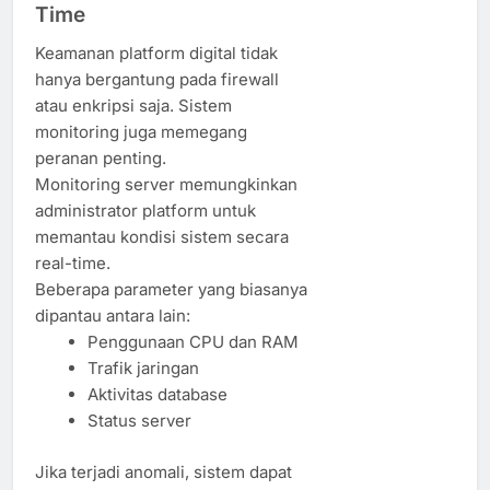
Time
Keamanan platform digital tidak
hanya bergantung pada firewall
atau enkripsi saja. Sistem
monitoring juga memegang
peranan penting.
Monitoring server memungkinkan
administrator platform untuk
memantau kondisi sistem secara
real-time.
Beberapa parameter yang biasanya
dipantau antara lain:
Penggunaan CPU dan RAM
Trafik jaringan
Aktivitas database
Status server
Jika terjadi anomali, sistem dapat