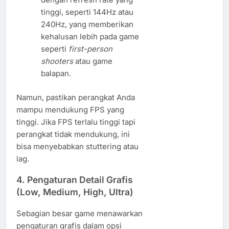
tinggi, seperti 144Hz atau
240Hz, yang memberikan
kehalusan lebih pada game
seperti
first-person
shooters
atau game
balapan.
Namun, pastikan perangkat Anda
mampu mendukung FPS yang
tinggi. Jika FPS terlalu tinggi tapi
perangkat tidak mendukung, ini
bisa menyebabkan stuttering atau
lag.
4.
Pengaturan Detail Grafis
(Low, Medium, High, Ultra)
Sebagian besar game menawarkan
pengaturan grafis dalam opsi