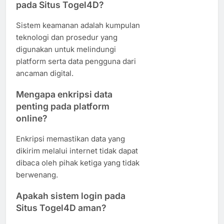
pada Situs Togel4D?
Sistem keamanan adalah kumpulan
teknologi dan prosedur yang
digunakan untuk melindungi
platform serta data pengguna dari
ancaman digital.
Mengapa enkripsi data
penting pada platform
online?
Enkripsi memastikan data yang
dikirim melalui internet tidak dapat
dibaca oleh pihak ketiga yang tidak
berwenang.
Apakah sistem login pada
Situs Togel4D aman?