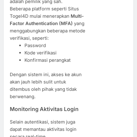
adalah pemilik yang sah.
Beberapa platform seperti Situs
Togel4D mulai menerapkan
Multi-
Factor Authentication (MFA)
yang
menggabungkan beberapa metode
verifikasi, seperti:
Password
Kode verifikasi
Konfirmasi perangkat
Dengan sistem ini, akses ke akun
akan jauh lebih sulit untuk
ditembus oleh pihak yang tidak
berwenang.
Monitoring Aktivitas Login
Selain autentikasi, sistem juga
dapat memantau aktivitas login
secara real-time.