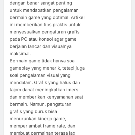
dengan benar sangat penting
untuk mendapatkan pengalaman
bermain game yang optimal. Artikel
ini memberikan tips praktis untuk
menyesuaikan pengaturan grafis
pada PC atau konsol agar game
berjalan lancar dan visualnya
maksimal.
Bermain game tidak hanya soal
gameplay yang menarik, tetapi juga
soal pengalaman visual yang
mendalam. Grafik yang halus dan
tajam dapat meningkatkan imersi
dan memberikan kenyamanan saat
bermain. Namun, pengaturan
grafis yang buruk bisa
menurunkan kinerja game,
memperlambat frame rate, dan
membuat permainan terasa lag