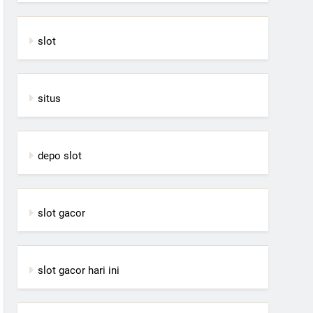
slot
situs
depo slot
slot gacor
slot gacor hari ini