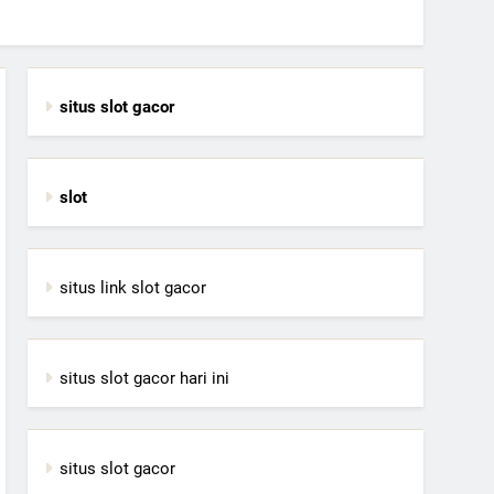
situs slot gacor
slot
situs link slot gacor
situs slot gacor hari ini
situs slot gacor