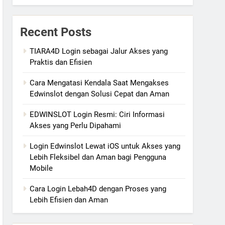
Recent Posts
TIARA4D Login sebagai Jalur Akses yang
Praktis dan Efisien
Cara Mengatasi Kendala Saat Mengakses
Edwinslot dengan Solusi Cepat dan Aman
EDWINSLOT Login Resmi: Ciri Informasi
Akses yang Perlu Dipahami
Login Edwinslot Lewat iOS untuk Akses yang
Lebih Fleksibel dan Aman bagi Pengguna
Mobile
Cara Login Lebah4D dengan Proses yang
Lebih Efisien dan Aman