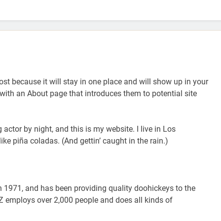
ost because it will stay in one place and will show up in your
with an About page that introduces them to potential site
 actor by night, and this is my website. I live in Los
ke piña coladas. (And gettin’ caught in the rain.)
971, and has been providing quality doohickeys to the
YZ employs over 2,000 people and does all kinds of