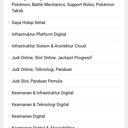
Pokémon, Battle Mechanics, Support Roles, Pokémon
Taktik
Gaya Hidup Sehat
Infrastruktur Platform Digital
Infrastruktur Sistem & Arsitektur Cloud
Judi Online, Slot Online, Jackpot Progresif
Judi Online, Teknologi, Panduan
Judi Slot, Panduan Pemula
Keamanan & Infrastruktur Digital
Keamanan & Teknologi Digital
Keamanan Digital
Keamanan Digital & Aksesibilitas