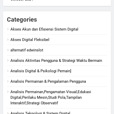
Categories
Akses Akun dan Efisiensi Sistem Digital
Akses Digital Fleksibel
alternatif edwinslot
Analisis Aktivitas Pengguna & Strategi Waktu Bermain
Analisis Digital & Psikologi Pemain]
Analisis Permainan & Pengalaman Pengguna
Analisis Permainan,Pengamatan Visual,Edukasi
Digital,Perilaku Mesin,Studi Pola,Tampilan
Interaktif,Strategi Observatif
Analisis Teknologi & Sistem Digital