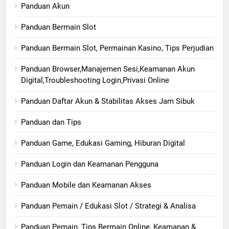
Panduan Akun
Panduan Bermain Slot
Panduan Bermain Slot, Permainan Kasino, Tips Perjudian
Panduan Browser,Manajemen Sesi,Keamanan Akun
Digital,Troubleshooting Login,Privasi Online
Panduan Daftar Akun & Stabilitas Akses Jam Sibuk
Panduan dan Tips
Panduan Game, Edukasi Gaming, Hiburan Digital
Panduan Login dan Keamanan Pengguna
Panduan Mobile dan Keamanan Akses
Panduan Pemain / Edukasi Slot / Strategi & Analisa
Panduan Pemain, Tips Bermain Online, Keamanan &