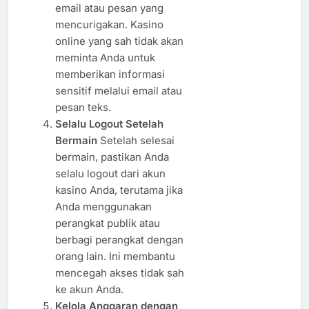
email atau pesan yang
mencurigakan. Kasino
online yang sah tidak akan
meminta Anda untuk
memberikan informasi
sensitif melalui email atau
pesan teks.
Selalu Logout Setelah
Bermain
Setelah selesai
bermain, pastikan Anda
selalu logout dari akun
kasino Anda, terutama jika
Anda menggunakan
perangkat publik atau
berbagi perangkat dengan
orang lain. Ini membantu
mencegah akses tidak sah
ke akun Anda.
Kelola Anggaran dengan