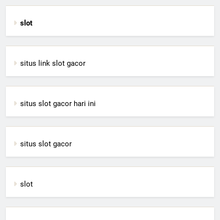
slot
situs link slot gacor
situs slot gacor hari ini
situs slot gacor
slot