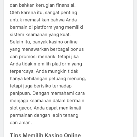
dan bahkan kerugian finansial.
Oleh karena itu, sangat penting
untuk memastikan bahwa Anda
bermain di platform yang memiliki
sistem keamanan yang kuat.
Selain itu, banyak kasino online
yang menawarkan berbagai bonus
dan promosi menarik, tetapi jika
Anda tidak memilih platform yang
terpercaya, Anda mungkin tidak
hanya kehilangan peluang menang,
tetapi juga berisiko terhadap
penipuan. Dengan memahami cara
menjaga keamanan dalam bermain
slot gacor, Anda dapat menikmati
permainan dengan lebih tenang
dan aman.
Tips Memilih Kasino Online