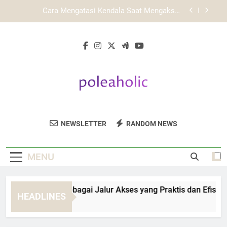
Skip
EDWINSLOT Login Resmi: Ciri Informasi Akses
to
yang Perlu Dipahami
content
Login Edwinslot Lewat iOS untuk Akses yang
Lebih Fleksibel dan Aman bagi Pengguna Mobile
TIARA4D Login sebagai Jalur Akses yang Praktis
dan Efisien
Cara Mengatasi Kendala Saat Mengakses
Edwinslot dengan Solusi Cepat dan Aman
EDWINSLOT Login Resmi: Ciri Informasi Akses
yang Perlu Dipahami
Poleaholic
Temukan Panduan Dan Tips Terbaik Untuk
Login Edwinslot Lewat iOS untuk Akses yang
NEWSLETTER
RANDOM NEWS
Lebih Fleksibel dan Aman bagi Pengguna Mobile
Pole Dance Di Poleaholic. Sumber Inspirasi
Bagi Para Penari Dan Penggemar Olahraga
MENU
Ini.
ARA4D Login sebagai Jalur Akses yang Praktis dan Efisien
HEADLINES
Weeks Ago