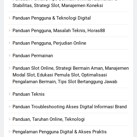
Stabilitas, Strategi Slot, Manajemen Koneksi
Panduan Pengguna & Teknologi Digital
Panduan Pengguna, Masalah Teknis, Horas88
Panduan Pengguna, Perjudian Online
Panduan Permainan
Panduan Slot Online, Strategi Bermain Aman, Manajemen
Modal Slot, Edukasi Pemula Slot, Optimalisasi
Pengalaman Bermain, Tips Slot Bertanggung Jawab
Panduan Teknis
Panduan Troubleshooting Akses Digital Informasi Brand
Panduan, Taruhan Online, Teknologi
Pengalaman Pengguna Digital & Akses Praktis