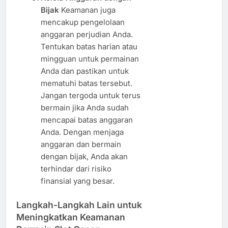
Bijak
Keamanan juga
mencakup pengelolaan
anggaran perjudian Anda.
Tentukan batas harian atau
mingguan untuk permainan
Anda dan pastikan untuk
mematuhi batas tersebut.
Jangan tergoda untuk terus
bermain jika Anda sudah
mencapai batas anggaran
Anda. Dengan menjaga
anggaran dan bermain
dengan bijak, Anda akan
terhindar dari risiko
finansial yang besar.
Langkah-Langkah Lain untuk
Meningkatkan Keamanan