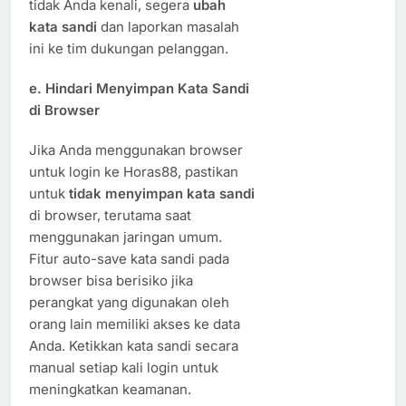
tidak Anda kenali, segera
ubah
kata sandi
dan laporkan masalah
ini ke tim dukungan pelanggan.
e.
Hindari Menyimpan Kata Sandi
di Browser
Jika Anda menggunakan browser
untuk login ke Horas88, pastikan
untuk
tidak menyimpan kata sandi
di browser, terutama saat
menggunakan jaringan umum.
Fitur auto-save kata sandi pada
browser bisa berisiko jika
perangkat yang digunakan oleh
orang lain memiliki akses ke data
Anda. Ketikkan kata sandi secara
manual setiap kali login untuk
meningkatkan keamanan.