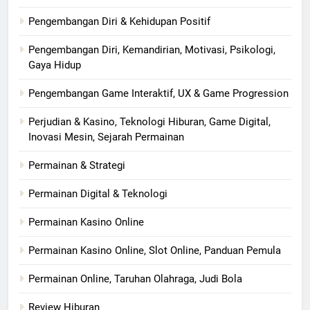
Pengembangan Diri & Kehidupan Positif
Pengembangan Diri, Kemandirian, Motivasi, Psikologi,
Gaya Hidup
Pengembangan Game Interaktif, UX & Game Progression
Perjudian & Kasino, Teknologi Hiburan, Game Digital,
Inovasi Mesin, Sejarah Permainan
Permainan & Strategi
Permainan Digital & Teknologi
Permainan Kasino Online
Permainan Kasino Online, Slot Online, Panduan Pemula
Permainan Online, Taruhan Olahraga, Judi Bola
Review Hiburan