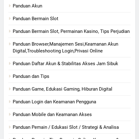
Panduan Akun
Panduan Bermain Slot
Panduan Bermain Slot, Permainan Kasino, Tips Perjudian
Panduan Browser,Manajemen Sesi,Keamanan Akun
Digital,Troubleshooting Login,Privasi Online
Panduan Daftar Akun & Stabilitas Akses Jam Sibuk
Panduan dan Tips
Panduan Game, Edukasi Gaming, Hiburan Digital
Panduan Login dan Keamanan Pengguna
Panduan Mobile dan Keamanan Akses
Panduan Pemain / Edukasi Slot / Strategi & Analisa