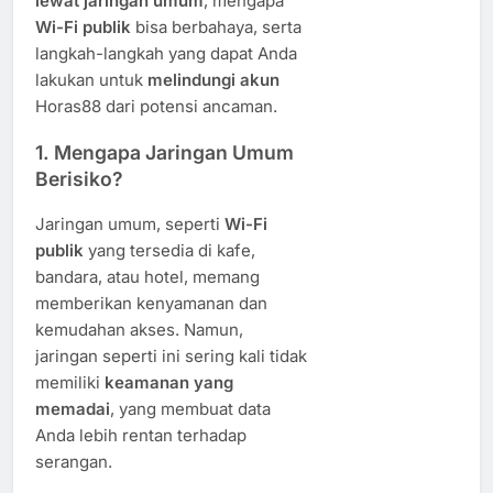
lewat jaringan umum
, mengapa
Wi-Fi publik
bisa berbahaya, serta
langkah-langkah yang dapat Anda
lakukan untuk
melindungi akun
Horas88 dari potensi ancaman.
1.
Mengapa Jaringan Umum
Berisiko?
Jaringan umum, seperti
Wi-Fi
publik
yang tersedia di kafe,
bandara, atau hotel, memang
memberikan kenyamanan dan
kemudahan akses. Namun,
jaringan seperti ini sering kali tidak
memiliki
keamanan yang
memadai
, yang membuat data
Anda lebih rentan terhadap
serangan.