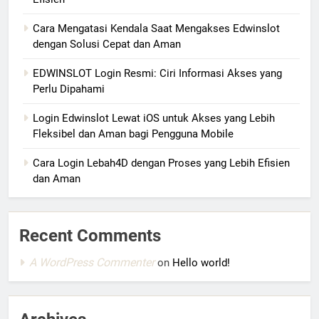
Cara Mengatasi Kendala Saat Mengakses Edwinslot
dengan Solusi Cepat dan Aman
EDWINSLOT Login Resmi: Ciri Informasi Akses yang
Perlu Dipahami
Login Edwinslot Lewat iOS untuk Akses yang Lebih
Fleksibel dan Aman bagi Pengguna Mobile
Cara Login Lebah4D dengan Proses yang Lebih Efisien
dan Aman
Recent Comments
A WordPress Commenter
on
Hello world!