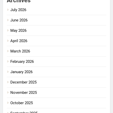
Archives
July 2026
June 2026
May 2026
April 2026
March 2026
February 2026
January 2026
December 2025
November 2025
October 2025