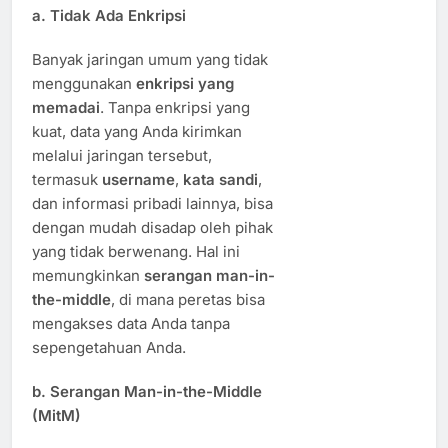
a.
Tidak Ada Enkripsi
Banyak jaringan umum yang tidak
menggunakan
enkripsi yang
memadai
. Tanpa enkripsi yang
kuat, data yang Anda kirimkan
melalui jaringan tersebut,
termasuk
username
,
kata sandi
,
dan informasi pribadi lainnya, bisa
dengan mudah disadap oleh pihak
yang tidak berwenang. Hal ini
memungkinkan
serangan man-in-
the-middle
, di mana peretas bisa
mengakses data Anda tanpa
sepengetahuan Anda.
b.
Serangan Man-in-the-Middle
(MitM)