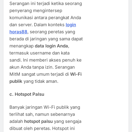
Serangan ini terjadi ketika seorang
penyerang mengintersep
komunikasi antara perangkat Anda
dan server. Dalam konteks
login
horas88
, seorang peretas yang
berada di jaringan yang sama dapat
menangkap
data login Anda
,
termasuk username dan kata
sandi. Ini memberi akses penuh ke
akun Anda tanpa izin. Serangan
MitM sangat umum terjadi di
Wi-Fi
publik
yang tidak aman.
c.
Hotspot Palsu
Banyak jaringan Wi-Fi publik yang
terlihat sah, namun sebenarnya
adalah
hotspot palsu
yang sengaja
dibuat oleh peretas. Hotspot ini