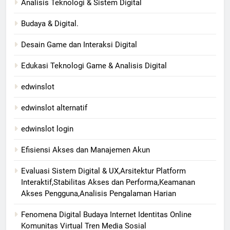
Analisis Teknologi & Sistem Digital
Budaya & Digital.
Desain Game dan Interaksi Digital
Edukasi Teknologi Game & Analisis Digital
edwinslot
edwinslot alternatif
edwinslot login
Efisiensi Akses dan Manajemen Akun
Evaluasi Sistem Digital & UX,Arsitektur Platform
Interaktif,Stabilitas Akses dan Performa,Keamanan
Akses Pengguna,Analisis Pengalaman Harian
Fenomena Digital Budaya Internet Identitas Online
Komunitas Virtual Tren Media Sosial