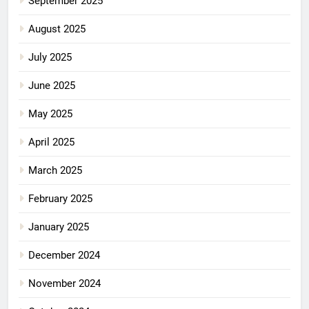
September 2025
August 2025
July 2025
June 2025
May 2025
April 2025
March 2025
February 2025
January 2025
December 2024
November 2024