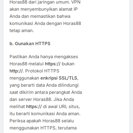
Horas88 dari jaringan umum. VPN
akan menyembunyikan alamat IP
Anda dan memastikan bahwa
komunikasi Anda dengan Horas88
tetap aman.
b.
Gunakan HTTPS
Pastikan Anda hanya mengakses
Horas88 melalui
https://
bukan
http://
. Protokol HTTPS
menggunakan
enkripsi SSL/TLS
,
yang berarti data Anda dilindungi
saat dikirim antara perangkat Anda
dan server Horas88. Jika Anda
melihat
https://
di awal URL situs,
itu berarti komunikasi Anda aman.
Periksa apakah Horas88 selalu
menggunakan HTTPS, terutama