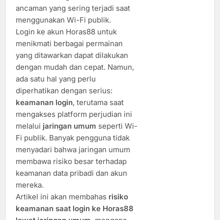
ancaman yang sering terjadi saat
menggunakan Wi-Fi publik.
Login ke akun Horas88 untuk
menikmati berbagai permainan
yang ditawarkan dapat dilakukan
dengan mudah dan cepat. Namun,
ada satu hal yang perlu
diperhatikan dengan serius:
keamanan login
, terutama saat
mengakses platform perjudian ini
melalui
jaringan umum
seperti Wi-
Fi publik. Banyak pengguna tidak
menyadari bahwa jaringan umum
membawa risiko besar terhadap
keamanan data pribadi dan akun
mereka.
Artikel ini akan membahas
risiko
keamanan saat login ke Horas88