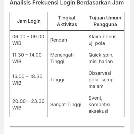
Analisis Frekuensi Login Berdasarkan Jam
Tingkat
Tujuan Umum
Jam Login
Aktivitas
Pengguna
06.00 – 09.00
Klaim bonus,
Rendah
WIB
uji pola
11.30 – 14.00
Menengah-
Quick spin,
WIB
Tinggi
misi harian
Observasi
16.00 – 18.30
Tinggi
pola, setup
WIB
malam
Event,
20.00 – 23.30
Sangat Tinggi
kompetisi,
WIB
eksekusi