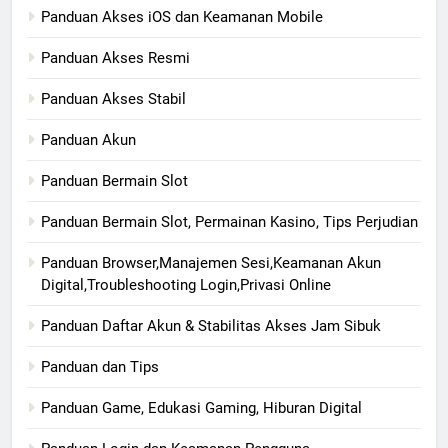
Panduan Akses iOS dan Keamanan Mobile
Panduan Akses Resmi
Panduan Akses Stabil
Panduan Akun
Panduan Bermain Slot
Panduan Bermain Slot, Permainan Kasino, Tips Perjudian
Panduan Browser,Manajemen Sesi,Keamanan Akun
Digital,Troubleshooting Login,Privasi Online
Panduan Daftar Akun & Stabilitas Akses Jam Sibuk
Panduan dan Tips
Panduan Game, Edukasi Gaming, Hiburan Digital