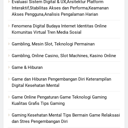
Evaluasi Sistem Digital & UX,Arsitektur Platform
Interaktif,Stabilitas Akses dan Performa,Keamanan
Akses Pengguna,Analisis Pengalaman Harian
Fenomena Digital Budaya Internet Identitas Online
Komunitas Virtual Tren Media Sosial
Gambling, Mesin Slot, Teknologi Permainan
Gambling, Online Casino, Slot Machines, Kasino Online
Game & Hiburan
Game dan Hiburan Pengembangan Diri Keterampilan
Digital Kesehatan Mental
Game Online Pengaturan Game Teknologi Gaming
Kualitas Grafis Tips Gaming
Gaming Kesehatan Mental Tips Bermain Game Relaksasi
dan Stres Pengembangan Diri