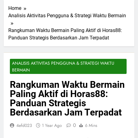
Home
Analisis Aktivitas Pengguna & Strategi Waktu Bermain
Rangkuman Waktu Bermain Paling Aktif di Horas88:
Panduan Strategis Berdasarkan Jam Terpadat
ANALISIS AKTIVITAS PENGGUNA & STRATEGI WAKTU
BERMAIN
Rangkuman Waktu Bermain
Paling Aktif di Horas88:
Panduan Strategis
Berdasarkan Jam Terpadat
0
4efd023
1 Year Ago
6 Mins