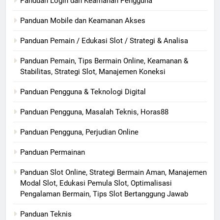
Panduan Login dan Keamanan Pengguna
Panduan Mobile dan Keamanan Akses
Panduan Pemain / Edukasi Slot / Strategi & Analisa
Panduan Pemain, Tips Bermain Online, Keamanan &
Stabilitas, Strategi Slot, Manajemen Koneksi
Panduan Pengguna & Teknologi Digital
Panduan Pengguna, Masalah Teknis, Horas88
Panduan Pengguna, Perjudian Online
Panduan Permainan
Panduan Slot Online, Strategi Bermain Aman, Manajemen
Modal Slot, Edukasi Pemula Slot, Optimalisasi
Pengalaman Bermain, Tips Slot Bertanggung Jawab
Panduan Teknis