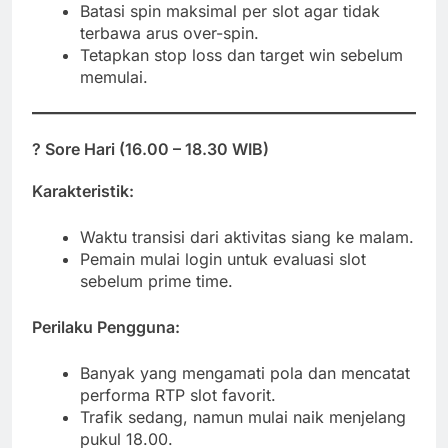
Batasi spin maksimal per slot agar tidak
terbawa arus over-spin.
Tetapkan stop loss dan target win sebelum
memulai.
?
Sore Hari (16.00 – 18.30 WIB)
Karakteristik:
Waktu transisi dari aktivitas siang ke malam.
Pemain mulai login untuk evaluasi slot
sebelum prime time.
Perilaku Pengguna:
Banyak yang mengamati pola dan mencatat
performa RTP slot favorit.
Trafik sedang, namun mulai naik menjelang
pukul 18.00.