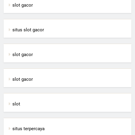
slot gacor
situs slot gacor
slot gacor
slot gacor
slot
situs terpercaya