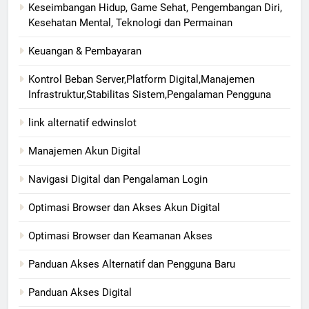
Keseimbangan Hidup, Game Sehat, Pengembangan Diri,
Kesehatan Mental, Teknologi dan Permainan
Keuangan & Pembayaran
Kontrol Beban Server,Platform Digital,Manajemen
Infrastruktur,Stabilitas Sistem,Pengalaman Pengguna
link alternatif edwinslot
Manajemen Akun Digital
Navigasi Digital dan Pengalaman Login
Optimasi Browser dan Akses Akun Digital
Optimasi Browser dan Keamanan Akses
Panduan Akses Alternatif dan Pengguna Baru
Panduan Akses Digital