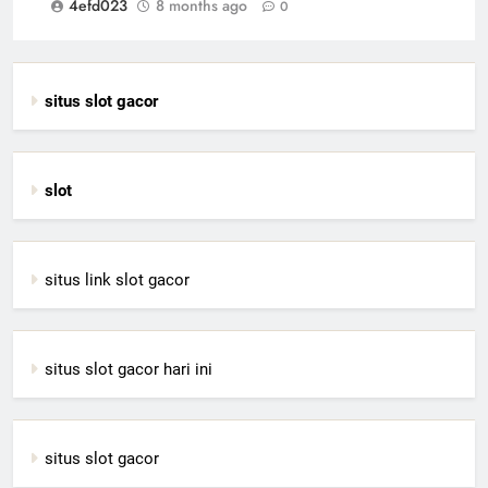
4efd023
8 months ago
0
situs slot gacor
slot
situs link slot gacor
situs slot gacor hari ini
situs slot gacor