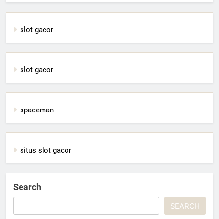
slot gacor
slot gacor
spaceman
situs slot gacor
Search
SEARCH