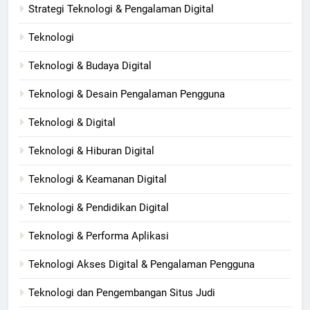
Strategi Teknologi & Pengalaman Digital
Teknologi
Teknologi & Budaya Digital
Teknologi & Desain Pengalaman Pengguna
Teknologi & Digital
Teknologi & Hiburan Digital
Teknologi & Keamanan Digital
Teknologi & Pendidikan Digital
Teknologi & Performa Aplikasi
Teknologi Akses Digital & Pengalaman Pengguna
Teknologi dan Pengembangan Situs Judi