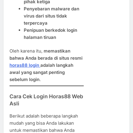
pihak ketiga
Penyebaran malware dan
virus dari situs tidak
terpercaya
Penipuan berkedok login
halaman tiruan
Oleh karena itu,
memastikan
bahwa Anda berada di situs resmi
horas88 login
adalah langkah
awal yang sangat penting
sebelum login
.
Cara Cek Login Horas88 Web
Asli
Berikut adalah beberapa langkah
mudah yang bisa Anda lakukan
untuk memastikan bahwa Anda