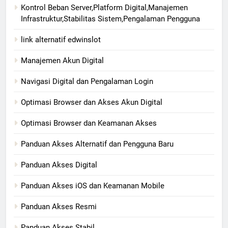
Kontrol Beban Server,Platform Digital,Manajemen
Infrastruktur,Stabilitas Sistem,Pengalaman Pengguna
link alternatif edwinslot
Manajemen Akun Digital
Navigasi Digital dan Pengalaman Login
Optimasi Browser dan Akses Akun Digital
Optimasi Browser dan Keamanan Akses
Panduan Akses Alternatif dan Pengguna Baru
Panduan Akses Digital
Panduan Akses iOS dan Keamanan Mobile
Panduan Akses Resmi
Panduan Akses Stabil