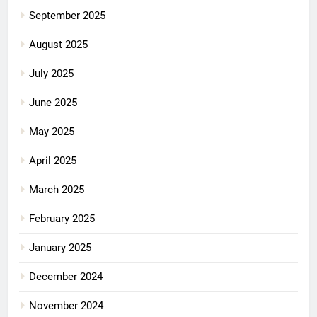
September 2025
August 2025
July 2025
June 2025
May 2025
April 2025
March 2025
February 2025
January 2025
December 2024
November 2024