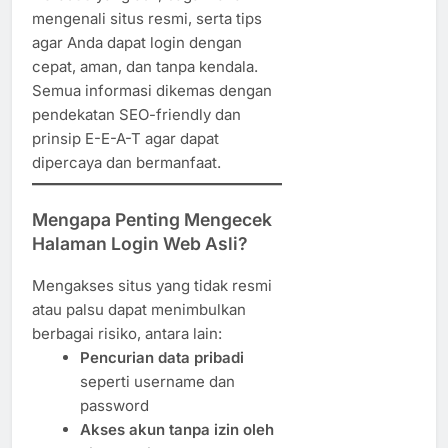
mengenali situs resmi, serta tips
agar Anda dapat login dengan
cepat, aman, dan tanpa kendala.
Semua informasi dikemas dengan
pendekatan SEO-friendly dan
prinsip E-E-A-T agar dapat
dipercaya dan bermanfaat.
Mengapa Penting Mengecek
Halaman Login Web Asli?
Mengakses situs yang tidak resmi
atau palsu dapat menimbulkan
berbagai risiko, antara lain:
Pencurian data pribadi
seperti username dan
password
Akses akun tanpa izin oleh