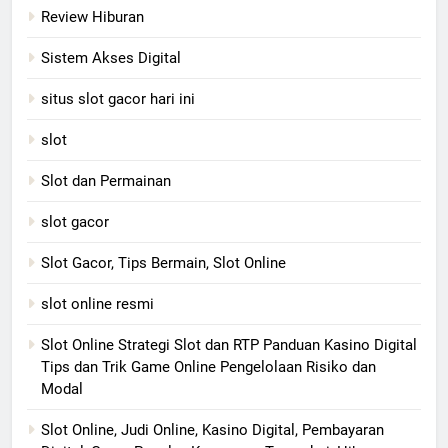
Review Hiburan
Sistem Akses Digital
situs slot gacor hari ini
slot
Slot dan Permainan
slot gacor
Slot Gacor, Tips Bermain, Slot Online
slot online resmi
Slot Online Strategi Slot dan RTP Panduan Kasino Digital
Tips dan Trik Game Online Pengelolaan Risiko dan
Modal
Slot Online, Judi Online, Kasino Digital, Pembayaran