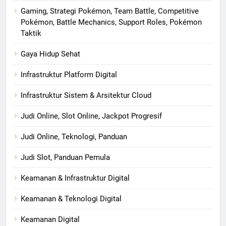
Gaming, Strategi Pokémon, Team Battle, Competitive
Pokémon, Battle Mechanics, Support Roles, Pokémon
Taktik
Gaya Hidup Sehat
Infrastruktur Platform Digital
Infrastruktur Sistem & Arsitektur Cloud
Judi Online, Slot Online, Jackpot Progresif
Judi Online, Teknologi, Panduan
Judi Slot, Panduan Pemula
Keamanan & Infrastruktur Digital
Keamanan & Teknologi Digital
Keamanan Digital