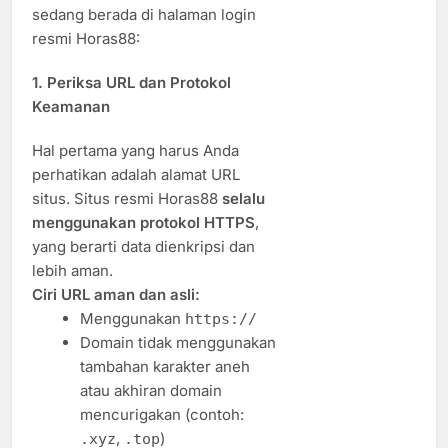
sedang berada di halaman login
resmi Horas88:
1.
Periksa URL dan Protokol
Keamanan
Hal pertama yang harus Anda
perhatikan adalah alamat URL
situs. Situs resmi Horas88
selalu
menggunakan protokol HTTPS
,
yang berarti data dienkripsi dan
lebih aman.
Ciri URL aman dan asli:
Menggunakan
https://
Domain tidak menggunakan
tambahan karakter aneh
atau akhiran domain
mencurigakan (contoh:
,
)
.xyz
.top