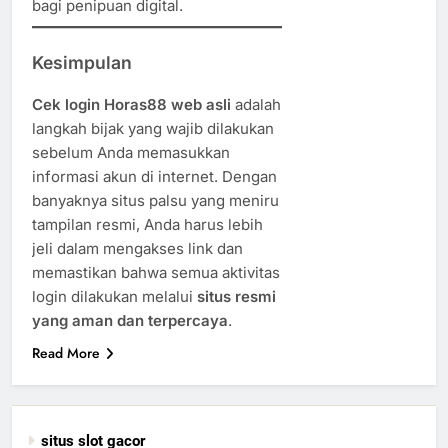
bagi penipuan digital.
Kesimpulan
Cek login Horas88 web asli
adalah
langkah bijak yang wajib dilakukan
sebelum Anda memasukkan
informasi akun di internet. Dengan
banyaknya situs palsu yang meniru
tampilan resmi, Anda harus lebih
jeli dalam mengakses link dan
memastikan bahwa semua aktivitas
login dilakukan melalui
situs resmi
yang aman dan terpercaya
.
Read More
situs slot gacor