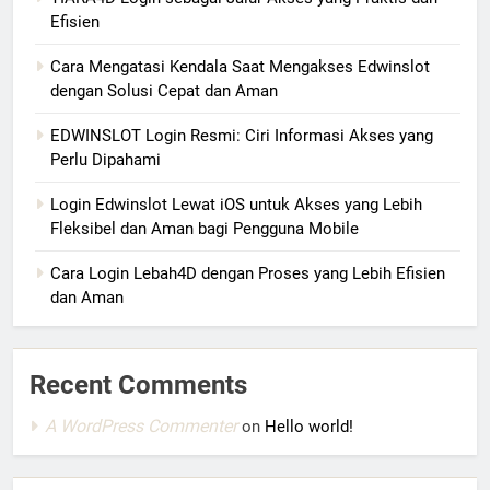
Efisien
Cara Mengatasi Kendala Saat Mengakses Edwinslot
dengan Solusi Cepat dan Aman
EDWINSLOT Login Resmi: Ciri Informasi Akses yang
Perlu Dipahami
Login Edwinslot Lewat iOS untuk Akses yang Lebih
Fleksibel dan Aman bagi Pengguna Mobile
Cara Login Lebah4D dengan Proses yang Lebih Efisien
dan Aman
Recent Comments
A WordPress Commenter
on
Hello world!