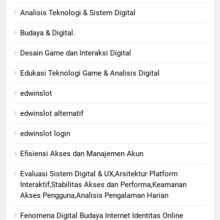
Analisis Teknologi & Sistem Digital
Budaya & Digital.
Desain Game dan Interaksi Digital
Edukasi Teknologi Game & Analisis Digital
edwinslot
edwinslot alternatif
edwinslot login
Efisiensi Akses dan Manajemen Akun
Evaluasi Sistem Digital & UX,Arsitektur Platform
Interaktif,Stabilitas Akses dan Performa,Keamanan
Akses Pengguna,Analisis Pengalaman Harian
Fenomena Digital Budaya Internet Identitas Online