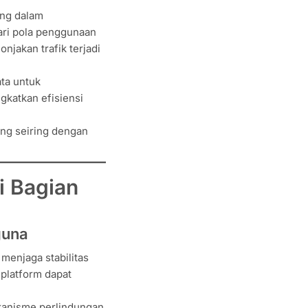
ing dalam
ari pola penggunaan
jakan trafik terjadi
ta untuk
gkatkan efisiensi
ng seiring dengan
 Bagian
guna
enjaga stabilitas
 platform dapat
kanisme perlindungan