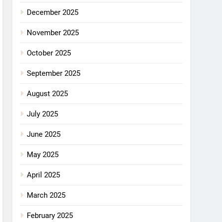
December 2025
November 2025
October 2025
September 2025
August 2025
July 2025
June 2025
May 2025
April 2025
March 2025
February 2025