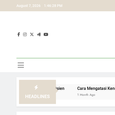
Skip
August 7, 2026
1:46:29 PM
to
content
Pol
Temukan Pa
ng Praktis dan Efisien
Cara Mengatasi Kendala Saat M
1 Month Ago
HEADLINES