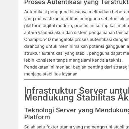
Proses Autentikasi yang Terstrukt
Autentikasi pengguna biasanya melibatkan beberapa
yang memastikan identitas pengguna sebelum akse
platform digital modern, proses ini sering kali mel
antara validasi akun dan sistem pengamanan tamba
Champion4D mengelola proses autentikasi dengan
dirancang untuk meminimalkan potensi gangguan 
struktur autentikasi yang stabil, pengguna dapat m
lebih konsisten tanpa mengalami kendala teknis.
Pendekatan ini menjadi bagian penting dari strateg
menjaga stabilitas layanan.
Infrastruktur Server untu
Mendukung Stabilitas A
Teknologi Server yang Mendukun
Platform
Salah satu faktor utama yang memengaruhi stabilit