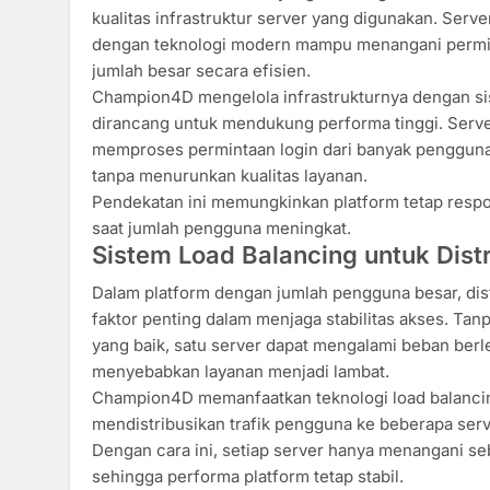
kualitas infrastruktur server yang digunakan. Serv
dengan teknologi modern mampu menangani permi
jumlah besar secara efisien.
Champion4D mengelola infrastrukturnya dengan si
dirancang untuk mendukung performa tinggi. Serv
memproses permintaan login dari banyak penggun
tanpa menurunkan kualitas layanan.
Pendekatan ini memungkinkan platform tetap resp
saat jumlah pengguna meningkat.
Sistem Load Balancing untuk Distr
Dalam platform dengan jumlah pengguna besar, distr
faktor penting dalam menjaga stabilitas akses. Tanp
yang baik, satu server dapat mengalami beban berl
menyebabkan layanan menjadi lambat.
Champion4D memanfaatkan teknologi load balanci
mendistribusikan trafik pengguna ke beberapa serv
Dengan cara ini, setiap server hanya menangani s
sehingga performa platform tetap stabil.