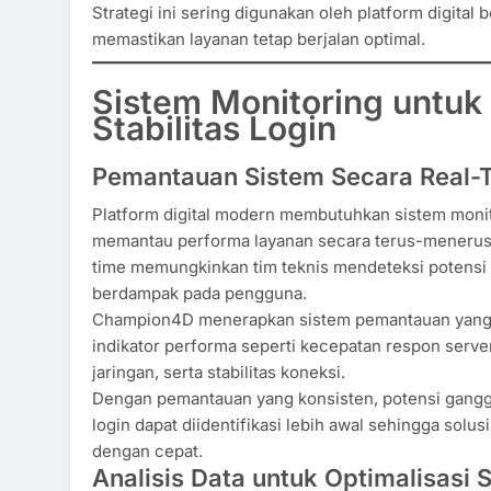
Strategi ini sering digunakan oleh platform digital 
memastikan layanan tetap berjalan optimal.
Sistem Monitoring untuk
Stabilitas Login
Pemantauan Sistem Secara Real-
Platform digital modern membutuhkan sistem mon
memantau performa layanan secara terus-menerus.
time memungkinkan tim teknis mendeteksi potensi
berdampak pada pengguna.
Champion4D menerapkan sistem pemantauan yang
indikator performa seperti kecepatan respon server
jaringan, serta stabilitas koneksi.
Dengan pemantauan yang konsisten, potensi gang
login dapat diidentifikasi lebih awal sehingga solus
dengan cepat.
Analisis Data untuk Optimalisasi 