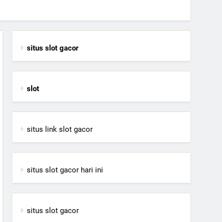
situs slot gacor
slot
situs link slot gacor
situs slot gacor hari ini
situs slot gacor