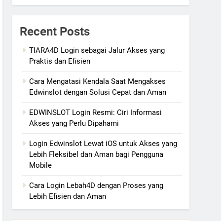
Recent Posts
TIARA4D Login sebagai Jalur Akses yang
Praktis dan Efisien
Cara Mengatasi Kendala Saat Mengakses
Edwinslot dengan Solusi Cepat dan Aman
EDWINSLOT Login Resmi: Ciri Informasi
Akses yang Perlu Dipahami
Login Edwinslot Lewat iOS untuk Akses yang
Lebih Fleksibel dan Aman bagi Pengguna
Mobile
Cara Login Lebah4D dengan Proses yang
Lebih Efisien dan Aman