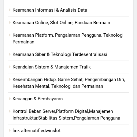
Keamanan Informasi & Analisis Data
Keamanan Online, Slot Online, Panduan Bermain
Keamanan Platform, Pengalaman Pengguna, Teknologi
Permainan
Keamanan Siber & Teknologi Terdesentralisasi
Keandalan Sistem & Manajemen Trafik
Keseimbangan Hidup, Game Sehat, Pengembangan Diri,
Kesehatan Mental, Teknologi dan Permainan
Keuangan & Pembayaran
Kontrol Beban Server,Platform Digital,Manajemen
Infrastruktur,Stabilitas Sistem,Pengalaman Pengguna
link alternatif edwinslot