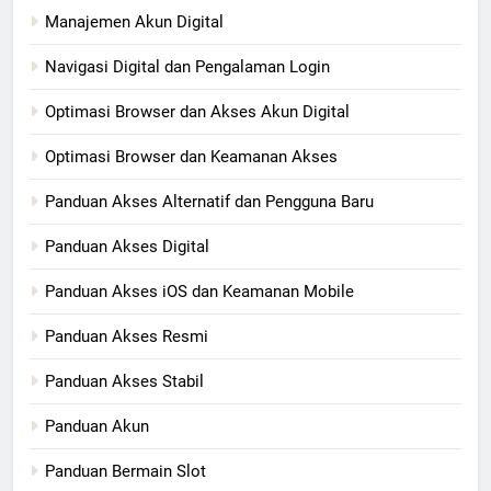
Manajemen Akun Digital
Navigasi Digital dan Pengalaman Login
Optimasi Browser dan Akses Akun Digital
Optimasi Browser dan Keamanan Akses
Panduan Akses Alternatif dan Pengguna Baru
Panduan Akses Digital
Panduan Akses iOS dan Keamanan Mobile
Panduan Akses Resmi
Panduan Akses Stabil
Panduan Akun
Panduan Bermain Slot