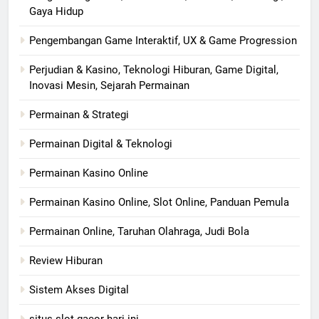
Gaya Hidup
Pengembangan Game Interaktif, UX & Game Progression
Perjudian & Kasino, Teknologi Hiburan, Game Digital,
Inovasi Mesin, Sejarah Permainan
Permainan & Strategi
Permainan Digital & Teknologi
Permainan Kasino Online
Permainan Kasino Online, Slot Online, Panduan Pemula
Permainan Online, Taruhan Olahraga, Judi Bola
Review Hiburan
Sistem Akses Digital