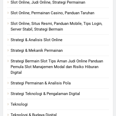
Slot Online, Judi Online, Strategi Permainan
Slot Online, Permainan Casino, Panduan Taruhan
Slot Online, Situs Resmi, Panduan Mobile, Tips Login,
Server Stabil, Strategi Bermain
Strategi & Analisis Slot Online
Strategi & Mekanik Permainan
Strategi Bermain Slot Tips Aman Judi Online Panduan
Pemula Slot Manajemen Modal dan Risiko Hiburan
Digital
Strategi Permainan & Analisis Pola
Strategi Teknologi & Pengalaman Digital
Teknologi
Teknologi & Budaya Digital