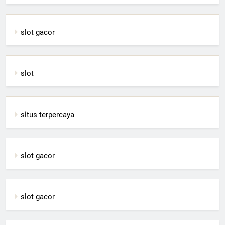
slot gacor
slot
situs terpercaya
slot gacor
slot gacor