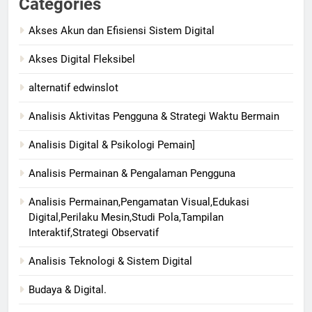
Categories
Akses Akun dan Efisiensi Sistem Digital
Akses Digital Fleksibel
alternatif edwinslot
Analisis Aktivitas Pengguna & Strategi Waktu Bermain
Analisis Digital & Psikologi Pemain]
Analisis Permainan & Pengalaman Pengguna
Analisis Permainan,Pengamatan Visual,Edukasi
Digital,Perilaku Mesin,Studi Pola,Tampilan
Interaktif,Strategi Observatif
Analisis Teknologi & Sistem Digital
Budaya & Digital.