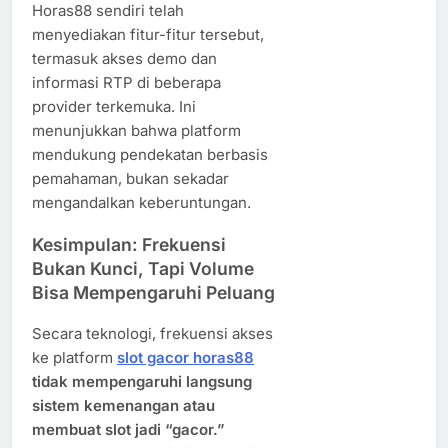
Horas88 sendiri telah
menyediakan fitur-fitur tersebut,
termasuk akses demo dan
informasi RTP di beberapa
provider terkemuka. Ini
menunjukkan bahwa platform
mendukung pendekatan berbasis
pemahaman, bukan sekadar
mengandalkan keberuntungan.
Kesimpulan: Frekuensi
Bukan Kunci, Tapi Volume
Bisa Mempengaruhi Peluang
Secara teknologi, frekuensi akses
ke platform
slot gacor horas88
tidak mempengaruhi langsung
sistem kemenangan atau
membuat slot jadi “gacor.”