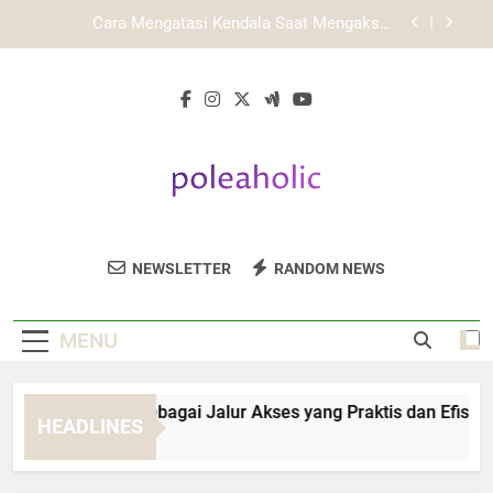
Skip
EDWINSLOT Login Resmi: Ciri Informasi Akses
to
yang Perlu Dipahami
content
Login Edwinslot Lewat iOS untuk Akses yang
Lebih Fleksibel dan Aman bagi Pengguna Mobile
TIARA4D Login sebagai Jalur Akses yang Praktis
dan Efisien
Cara Mengatasi Kendala Saat Mengakses
Edwinslot dengan Solusi Cepat dan Aman
EDWINSLOT Login Resmi: Ciri Informasi Akses
yang Perlu Dipahami
Poleaholic
Temukan Panduan Dan Tips Terbaik Untuk
Login Edwinslot Lewat iOS untuk Akses yang
NEWSLETTER
RANDOM NEWS
Lebih Fleksibel dan Aman bagi Pengguna Mobile
Pole Dance Di Poleaholic. Sumber Inspirasi
Bagi Para Penari Dan Penggemar Olahraga
MENU
Ini.
ARA4D Login sebagai Jalur Akses yang Praktis dan Efisien
HEADLINES
Weeks Ago