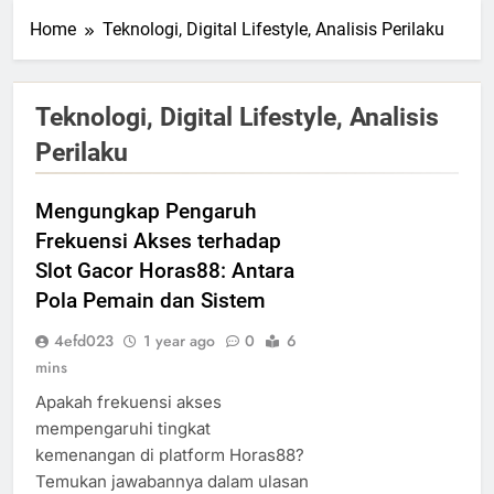
Home
Teknologi, Digital Lifestyle, Analisis Perilaku
Teknologi, Digital Lifestyle, Analisis
Perilaku
Mengungkap Pengaruh
Frekuensi Akses terhadap
Slot Gacor Horas88: Antara
Pola Pemain dan Sistem
4efd023
1 year ago
0
6
mins
Apakah frekuensi akses
mempengaruhi tingkat
kemenangan di platform Horas88?
Temukan jawabannya dalam ulasan