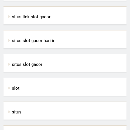
situs link slot gacor
situs slot gacor hari ini
situs slot gacor
slot
situs