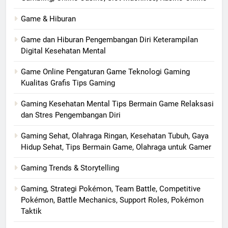
Game & Hiburan
Game dan Hiburan Pengembangan Diri Keterampilan
Digital Kesehatan Mental
Game Online Pengaturan Game Teknologi Gaming
Kualitas Grafis Tips Gaming
Gaming Kesehatan Mental Tips Bermain Game Relaksasi
dan Stres Pengembangan Diri
Gaming Sehat, Olahraga Ringan, Kesehatan Tubuh, Gaya
Hidup Sehat, Tips Bermain Game, Olahraga untuk Gamer
Gaming Trends & Storytelling
Gaming, Strategi Pokémon, Team Battle, Competitive
Pokémon, Battle Mechanics, Support Roles, Pokémon
Taktik