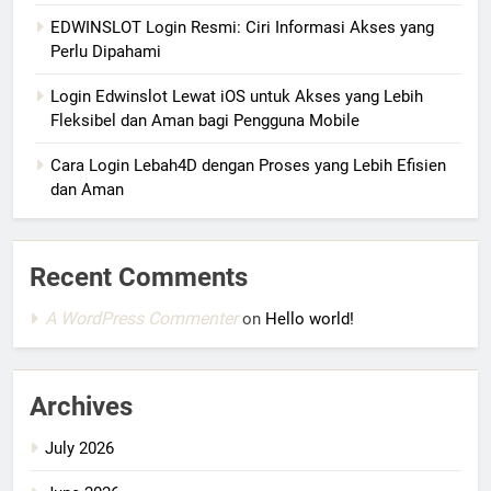
EDWINSLOT Login Resmi: Ciri Informasi Akses yang
Perlu Dipahami
Login Edwinslot Lewat iOS untuk Akses yang Lebih
Fleksibel dan Aman bagi Pengguna Mobile
Cara Login Lebah4D dengan Proses yang Lebih Efisien
dan Aman
Recent Comments
A WordPress Commenter
on
Hello world!
Archives
July 2026