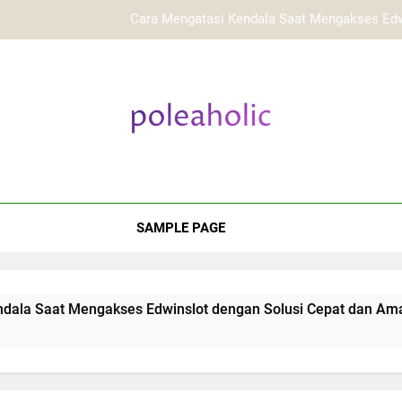
Cara Mengatasi Kendala Saat Mengakses Edw
EDWINSLOT Login Resmi: Ciri
Login Edwinslot Lewat iOS untuk Akses yang Lebih Fle
TIARA4D Login sebagai
eaholic
Cara Mengatasi Kendala Saat Mengakses Edw
nduan Dan Tips Terbaik Untuk Pole Dance Di Poleaholic. Sumb
EDWINSLOT Login Resmi: Ciri
SAMPLE PAGE
Login Edwinslot Lewat iOS untuk Akses yang Lebih Fle
Mengakses Edwinslot dengan Solusi Cepat dan Aman
ED
1 M