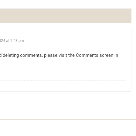
024 at 7:43 pm
and deleting comments, please visit the Comments screen in