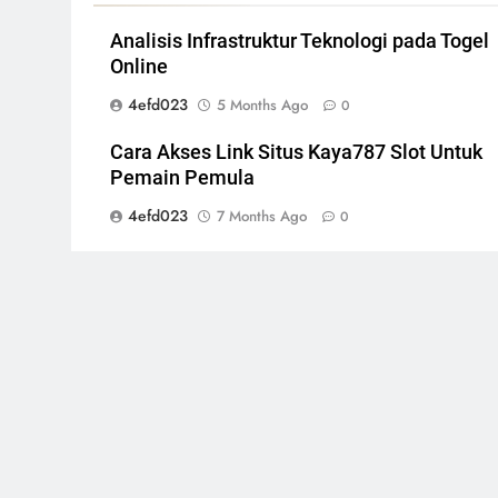
Analisis Infrastruktur Teknologi pada Togel
Online
4efd023
5 Months Ago
0
Cara Akses Link Situs Kaya787 Slot Untuk
Pemain Pemula
4efd023
7 Months Ago
0