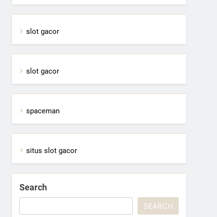
slot gacor
slot gacor
spaceman
situs slot gacor
Search
SEARCH