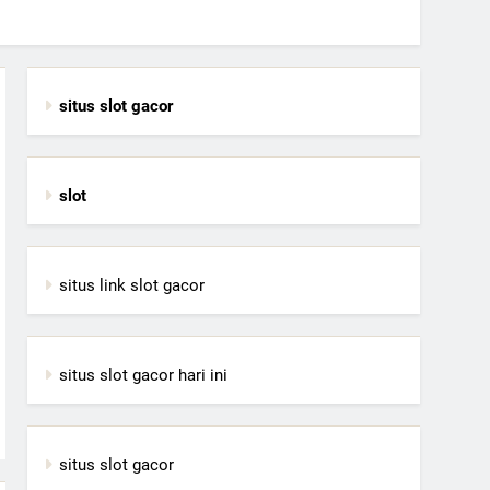
situs slot gacor
slot
situs link slot gacor
situs slot gacor hari ini
situs slot gacor