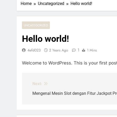
Home
Uncategorized
Hello world!
UNCATEGORIZED
Hello world!
1
4efd023
2 Years Ago
1 Mins
Welcome to WordPress. This is your first post. 
Next:
Post
navigation
Mengenal Mesin Slot dengan Fitur Jackpot Pro