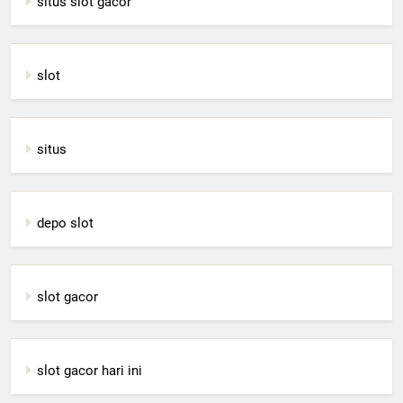
situs slot gacor
slot
situs
depo slot
slot gacor
slot gacor hari ini