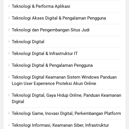
Teknologi & Performa Aplikasi
Teknologi Akses Digital & Pengalaman Pengguna
Teknologi dan Pengembangan Situs Judi
Teknologi Digital
Teknologi Digital & Infrastruktur IT
Teknologi Digital & Pengalaman Pengguna
Teknologi Digital Keamanan Sistem Windows Panduan
Login User Experience Proteksi Akun Online
Teknologi Digital, Gaya Hidup Online, Panduan Keamanan
Digital
Teknologi Game, Inovasi Digital, Perkembangan Platform
Teknologi Informasi, Keamanan Siber, Infrastruktur