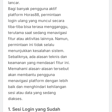
lancar.
Bagi banyak pengguna aktif
platform Horas88, permintaan
login ulang yang muncul secara
tiba-tiba bisa terasa mengganggu,
terutama saat sedang menavigasi
fitur atau aktivitas lainnya. Namun,
permintaan ini tidak selalu
menunjukkan kesalahan sistem.
Sebaliknya, ada alasan teknis dan
keamanan yang mendasari fitur ini.
Memahami alasan-alasan tersebut
akan membantu pengguna
menavigasi platform dengan lebih
baik dan menghindari kehilangan
sesi atau data yang sedang
diakses.
1.
Sesi Login yang Sudah