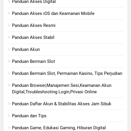
Panduan Akses Digital
Panduan Akses iOS dan Keamanan Mobile
Panduan Akses Resmi
Panduan Akses Stabil
Panduan Akun
Panduan Bermain Slot
Panduan Bermain Slot, Permainan Kasino, Tips Perjudian
Panduan Browser,Manajemen Sesi,Keamanan Akun
Digital,Troubleshooting Login,Privasi Online
Panduan Daftar Akun & Stabilitas Akses Jam Sibuk
Panduan dan Tips
Panduan Game, Edukasi Gaming, Hiburan Digital