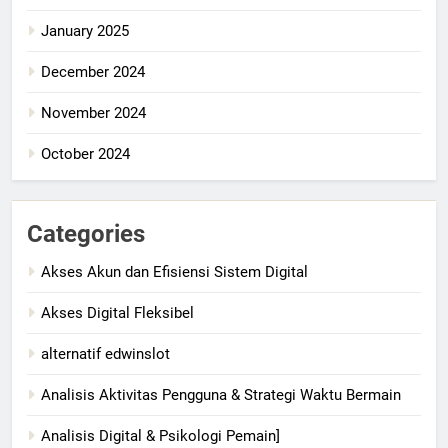
January 2025
December 2024
November 2024
October 2024
Categories
Akses Akun dan Efisiensi Sistem Digital
Akses Digital Fleksibel
alternatif edwinslot
Analisis Aktivitas Pengguna & Strategi Waktu Bermain
Analisis Digital & Psikologi Pemain]