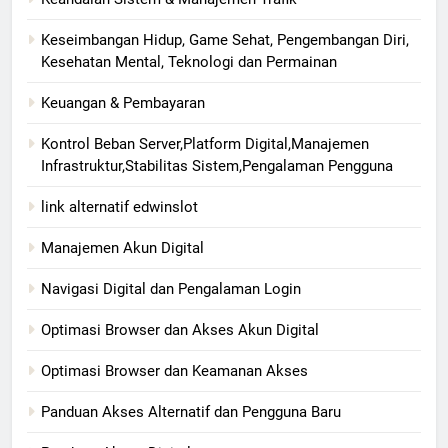
Keseimbangan Hidup, Game Sehat, Pengembangan Diri,
Kesehatan Mental, Teknologi dan Permainan
Keuangan & Pembayaran
Kontrol Beban Server,Platform Digital,Manajemen
Infrastruktur,Stabilitas Sistem,Pengalaman Pengguna
link alternatif edwinslot
Manajemen Akun Digital
Navigasi Digital dan Pengalaman Login
Optimasi Browser dan Akses Akun Digital
Optimasi Browser dan Keamanan Akses
Panduan Akses Alternatif dan Pengguna Baru