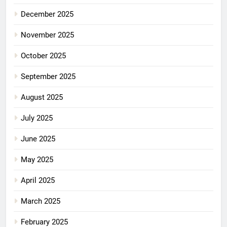
December 2025
November 2025
October 2025
September 2025
August 2025
July 2025
June 2025
May 2025
April 2025
March 2025
February 2025