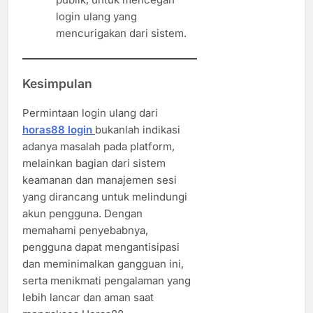
login ulang yang
mencurigakan dari sistem.
Kesimpulan
Permintaan login ulang dari
horas88 login
bukanlah indikasi
adanya masalah pada platform,
melainkan bagian dari sistem
keamanan dan manajemen sesi
yang dirancang untuk melindungi
akun pengguna. Dengan
memahami penyebabnya,
pengguna dapat mengantisipasi
dan meminimalkan gangguan ini,
serta menikmati pengalaman yang
lebih lancar dan aman saat