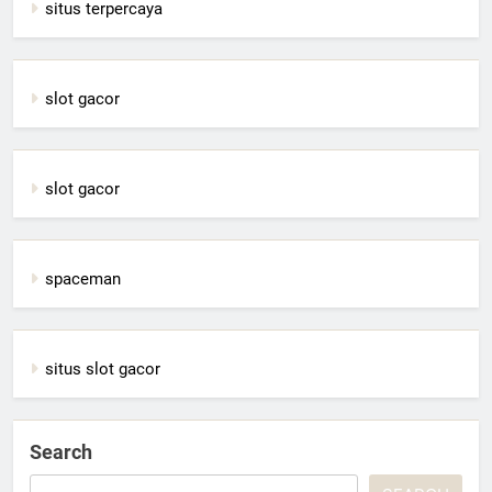
situs terpercaya
slot gacor
slot gacor
spaceman
situs slot gacor
Search