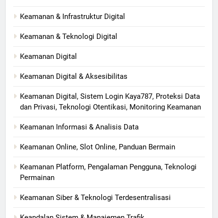
Keamanan & Infrastruktur Digital
Keamanan & Teknologi Digital
Keamanan Digital
Keamanan Digital & Aksesibilitas
Keamanan Digital, Sistem Login Kaya787, Proteksi Data
dan Privasi, Teknologi Otentikasi, Monitoring Keamanan
Keamanan Informasi & Analisis Data
Keamanan Online, Slot Online, Panduan Bermain
Keamanan Platform, Pengalaman Pengguna, Teknologi
Permainan
Keamanan Siber & Teknologi Terdesentralisasi
Keandalan Sistem & Manajemen Trafik