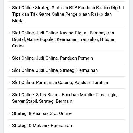
Slot Online Strategi Slot dan RTP Panduan Kasino Digital
Tips dan Trik Game Online Pengelolaan Risiko dan
Modal
Slot Online, Judi Online, Kasino Digital, Pembayaran
Digital, Game Populer, Keamanan Transaksi, Hiburan
Online
Slot Online, Judi Online, Panduan Pemain
Slot Online, Judi Online, Strategi Permainan
Slot Online, Permainan Casino, Panduan Taruhan
Slot Online, Situs Resmi, Panduan Mobile, Tips Login,
Server Stabil, Strategi Bermain
Strategi & Analisis Slot Online
Strategi & Mekanik Permainan