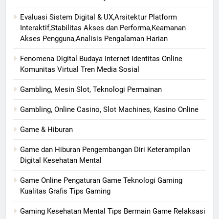
Evaluasi Sistem Digital & UX,Arsitektur Platform
Interaktif,Stabilitas Akses dan Performa,Keamanan
Akses Pengguna,Analisis Pengalaman Harian
Fenomena Digital Budaya Internet Identitas Online
Komunitas Virtual Tren Media Sosial
Gambling, Mesin Slot, Teknologi Permainan
Gambling, Online Casino, Slot Machines, Kasino Online
Game & Hiburan
Game dan Hiburan Pengembangan Diri Keterampilan
Digital Kesehatan Mental
Game Online Pengaturan Game Teknologi Gaming
Kualitas Grafis Tips Gaming
Gaming Kesehatan Mental Tips Bermain Game Relaksasi