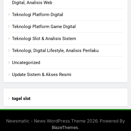
Digital, Analisis Web
Teknologi Platform Digital
Teknologi Platform Game Digital
Teknologi Slot & Analisis Sistem
Teknologi, Digital Lifestyle, Analisis Perilaku
Uncategorized
Update Sistem & Akses Resmi
togel slot
Newsmatic - News WordPress Theme 2026. Powered By
.
BlazeThemes