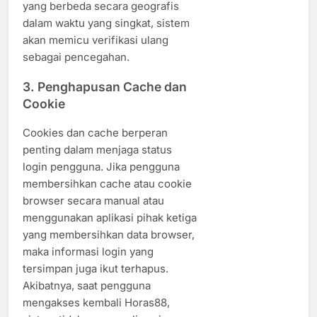
yang berbeda secara geografis
dalam waktu yang singkat, sistem
akan memicu verifikasi ulang
sebagai pencegahan.
3.
Penghapusan Cache dan
Cookie
Cookies dan cache berperan
penting dalam menjaga status
login pengguna. Jika pengguna
membersihkan cache atau cookie
browser secara manual atau
menggunakan aplikasi pihak ketiga
yang membersihkan data browser,
maka informasi login yang
tersimpan juga ikut terhapus.
Akibatnya, saat pengguna
mengakses kembali Horas88,