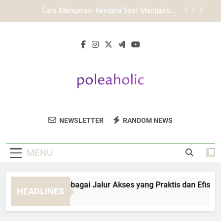
Skip
EDWINSLOT Login Resmi: Ciri Informasi Akses
to
yang Perlu Dipahami
content
Login Edwinslot Lewat iOS untuk Akses yang
Lebih Fleksibel dan Aman bagi Pengguna Mobile
TIARA4D Login sebagai Jalur Akses yang Praktis
dan Efisien
Cara Mengatasi Kendala Saat Mengakses
Edwinslot dengan Solusi Cepat dan Aman
EDWINSLOT Login Resmi: Ciri Informasi Akses
yang Perlu Dipahami
Poleaholic
Temukan Panduan Dan Tips Terbaik Untuk
Login Edwinslot Lewat iOS untuk Akses yang
NEWSLETTER
RANDOM NEWS
Lebih Fleksibel dan Aman bagi Pengguna Mobile
Pole Dance Di Poleaholic. Sumber Inspirasi
Bagi Para Penari Dan Penggemar Olahraga
MENU
Ini.
ARA4D Login sebagai Jalur Akses yang Praktis dan Efisien
HEADLINES
Weeks Ago