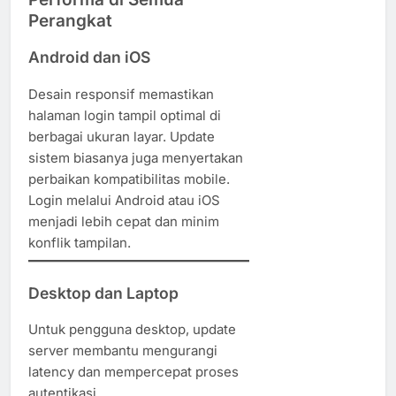
Perangkat
Android dan iOS
Desain responsif memastikan
halaman login tampil optimal di
berbagai ukuran layar. Update
sistem biasanya juga menyertakan
perbaikan kompatibilitas mobile.
Login melalui Android atau iOS
menjadi lebih cepat dan minim
konflik tampilan.
Desktop dan Laptop
Untuk pengguna desktop, update
server membantu mengurangi
latency dan mempercepat proses
autentikasi.