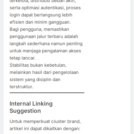
terkelola, distribusi beban aktif,
serta optimasi autentikasi, proses
login dapat berlangsung lebih
efisien dan minim gangguan.
Bagi pengguna, memastikan
penggunaan jalur terbaru adalah
langkah sederhana namun penting
untuk menjaga pengalaman akses
tetap lancar.
Stabilitas bukan kebetulan,
melainkan hasil dari pengelolaan
sistem yang disiplin dan
terstruktur.
Internal Linking
Suggestion
Untuk memperkuat cluster brand,
artikel ini dapat dikaitkan dengan: