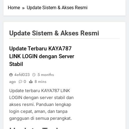
Home
Update Sistem & Akses Resmi
Update Sistem & Akses Resmi
Update Terbaru KAYA787
LINK LOGIN dengan Server
Stabil
4efd023
5 months
ago
0
8 mins
Update terbaru KAYA787 LINK
LOGIN dengan server stabil dan
akses resmi. Panduan lengkap
login cepat, aman, dan tanpa
gangguan di semua perangkat.