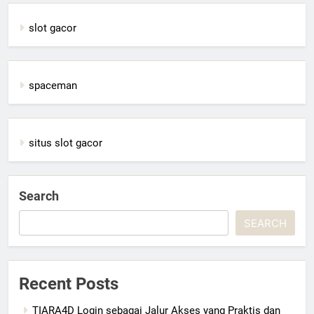
slot gacor
spaceman
situs slot gacor
Search
SEARCH
Recent Posts
TIARA4D Login sebagai Jalur Akses yang Praktis dan