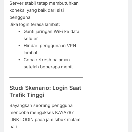
Server stabil tetap membutuhkan
koneksi yang baik dari sisi
pengguna.
Jika login terasa lambat:
Ganti jaringan WiFi ke data
seluler
Hindari penggunaan VPN
lambat
Coba refresh halaman
setelah beberapa menit
Studi Skenario: Login Saat
Trafik Tinggi
Bayangkan seorang pengguna
mencoba mengakses KAYA787
LINK LOGIN pada jam sibuk malam
hari.