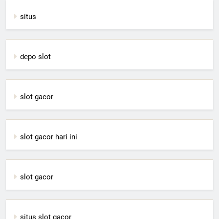
situs
depo slot
slot gacor
slot gacor hari ini
slot gacor
situs slot gacor