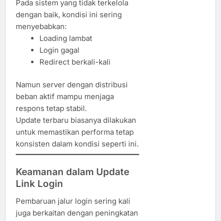
Pada sistem yang tidak terkelola
dengan baik, kondisi ini sering
menyebabkan:
Loading lambat
Login gagal
Redirect berkali-kali
Namun server dengan distribusi
beban aktif mampu menjaga
respons tetap stabil.
Update terbaru biasanya dilakukan
untuk memastikan performa tetap
konsisten dalam kondisi seperti ini.
Keamanan dalam Update
Link Login
Pembaruan jalur login sering kali
juga berkaitan dengan peningkatan