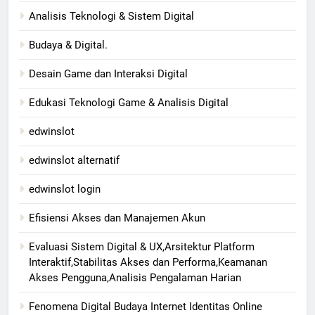
Analisis Teknologi & Sistem Digital
Budaya & Digital.
Desain Game dan Interaksi Digital
Edukasi Teknologi Game & Analisis Digital
edwinslot
edwinslot alternatif
edwinslot login
Efisiensi Akses dan Manajemen Akun
Evaluasi Sistem Digital & UX,Arsitektur Platform
Interaktif,Stabilitas Akses dan Performa,Keamanan
Akses Pengguna,Analisis Pengalaman Harian
Fenomena Digital Budaya Internet Identitas Online