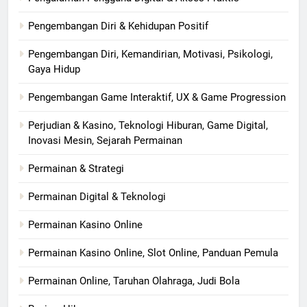
Pengembangan Diri & Kehidupan Positif
Pengembangan Diri, Kemandirian, Motivasi, Psikologi,
Gaya Hidup
Pengembangan Game Interaktif, UX & Game Progression
Perjudian & Kasino, Teknologi Hiburan, Game Digital,
Inovasi Mesin, Sejarah Permainan
Permainan & Strategi
Permainan Digital & Teknologi
Permainan Kasino Online
Permainan Kasino Online, Slot Online, Panduan Pemula
Permainan Online, Taruhan Olahraga, Judi Bola