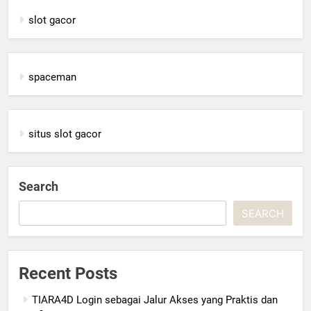
slot gacor
spaceman
situs slot gacor
Search
SEARCH
Recent Posts
TIARA4D Login sebagai Jalur Akses yang Praktis dan