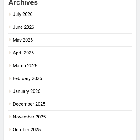
Archives
July 2026
June 2026
May 2026
April 2026
March 2026
February 2026
January 2026
December 2025
November 2025
October 2025