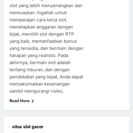
slot yang lebih menyenangkan dan
memuaskan. Ingatlah untuk
mempelajari cara kerja slot,
menetapkan anggaran dengan
bijak, memilih slot dengan RTP
yang baik, memanfaatkan bonus
yang tersedia, dan bermain dengan
harapan yang realistis. Pada
akhirnya, bermain slot adalah
tentang hiburan, dan dengan
pendekatan yang tepat, Anda dapat
memaksimalkan kesenangan
sambil mengurangi risiko.
Read More
situs slot gacor