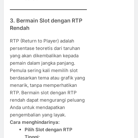
3. Bermain Slot dengan RTP
Rendah
RTP (Return to Player) adalah
persentase teoretis dari taruhan
yang akan dikembalikan kepada
pemain dalam jangka panjang.
Pemula sering kali memilih slot
berdasarkan tema atau grafik yang
menarik, tanpa memperhatikan
RTP. Bermain slot dengan RTP
rendah dapat mengurangi peluang
Anda untuk mendapatkan
pengembalian yang layak.
Cara menghindarinya:
Pilih Slot dengan RTP
Tinggi: