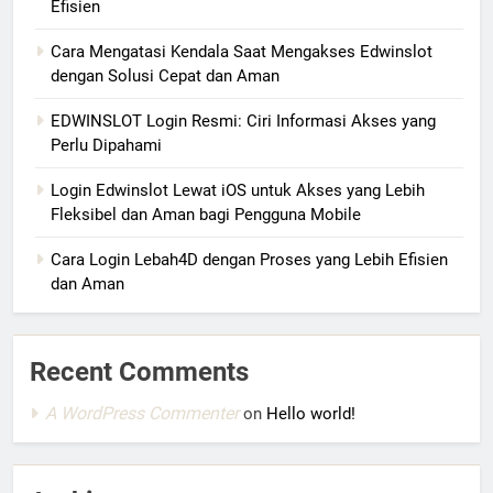
Efisien
Cara Mengatasi Kendala Saat Mengakses Edwinslot
dengan Solusi Cepat dan Aman
EDWINSLOT Login Resmi: Ciri Informasi Akses yang
Perlu Dipahami
Login Edwinslot Lewat iOS untuk Akses yang Lebih
Fleksibel dan Aman bagi Pengguna Mobile
Cara Login Lebah4D dengan Proses yang Lebih Efisien
dan Aman
Recent Comments
A WordPress Commenter
on
Hello world!