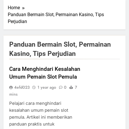
Home
Panduan Bermain Slot, Permainan Kasino, Tips
Perjudian
Panduan Bermain Slot, Permainan
Kasino, Tips Perjudian
Cara Menghindari Kesalahan
Umum Pemain Slot Pemula
4efd023
1 year ago
0
7
mins
Pelajari cara menghindari
kesalahan umum pemain slot
pemula. Artikel ini memberikan
panduan praktis untuk