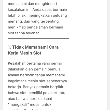
memahami dan menghindari
kesalahan ini, Anda dapat bermain
lebih bijak, meningkatkan peluang
menang, dan yang terpenting,
menikmati pengalaman bermain
slot tanpa tekanan.
1. Tidak Memahami Cara
Kerja Mesin Slot
Kesalahan pertama yang sering
dilakukan oleh pemain pemula
adalah bermain tanpa memahami
bagaimana mesin slot sebenarnya
bekerja. Banyak pemain berpikir
bahwa slot memiliki pola tertentu
atau bahwa mereka dapat
“mengakali” mesin untuk