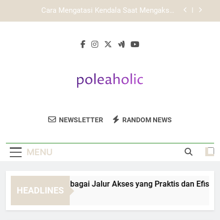
Skip
EDWINSLOT Login Resmi: Ciri Informasi Akses
to
yang Perlu Dipahami
content
Login Edwinslot Lewat iOS untuk Akses yang
Lebih Fleksibel dan Aman bagi Pengguna Mobile
TIARA4D Login sebagai Jalur Akses yang Praktis
dan Efisien
Cara Mengatasi Kendala Saat Mengakses
Edwinslot dengan Solusi Cepat dan Aman
EDWINSLOT Login Resmi: Ciri Informasi Akses
yang Perlu Dipahami
Poleaholic
Temukan Panduan Dan Tips Terbaik Untuk
Login Edwinslot Lewat iOS untuk Akses yang
NEWSLETTER
RANDOM NEWS
Lebih Fleksibel dan Aman bagi Pengguna Mobile
Pole Dance Di Poleaholic. Sumber Inspirasi
Bagi Para Penari Dan Penggemar Olahraga
MENU
Ini.
IARA4D Login sebagai Jalur Akses yang Praktis dan Efisien
HEADLINES
 Weeks Ago