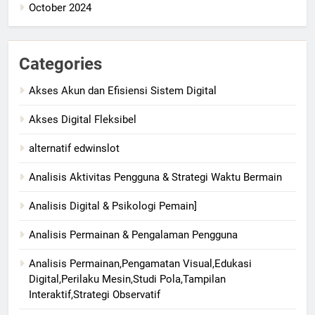
October 2024
Categories
Akses Akun dan Efisiensi Sistem Digital
Akses Digital Fleksibel
alternatif edwinslot
Analisis Aktivitas Pengguna & Strategi Waktu Bermain
Analisis Digital & Psikologi Pemain]
Analisis Permainan & Pengalaman Pengguna
Analisis Permainan,Pengamatan Visual,Edukasi
Digital,Perilaku Mesin,Studi Pola,Tampilan
Interaktif,Strategi Observatif