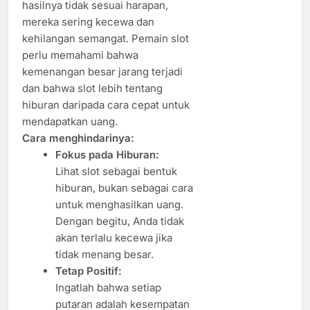
hasilnya tidak sesuai harapan,
mereka sering kecewa dan
kehilangan semangat. Pemain slot
perlu memahami bahwa
kemenangan besar jarang terjadi
dan bahwa slot lebih tentang
hiburan daripada cara cepat untuk
mendapatkan uang.
Cara menghindarinya:
Fokus pada Hiburan:
Lihat slot sebagai bentuk
hiburan, bukan sebagai cara
untuk menghasilkan uang.
Dengan begitu, Anda tidak
akan terlalu kecewa jika
tidak menang besar.
Tetap Positif:
Ingatlah bahwa setiap
putaran adalah kesempatan