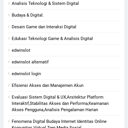
Analisis Teknologi & Sistem Digital
Budaya & Digital.
Desain Game dan Interaksi Digital
Edukasi Teknologi Game & Analisis Digital
edwinslot
edwinslot alternatif
edwinslot login
Efisiensi Akses dan Manajemen Akun
Evaluasi Sistem Digital & UX,Arsitektur Platform
Interaktif,Stabilitas Akses dan Performa,Keamanan
Akses Pengguna,Analisis Pengalaman Harian
Fenomena Digital Budaya Internet Identitas Online
Komunitas Virtual Tren Media Sosial