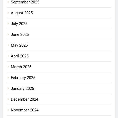
September 2025
August 2025
July 2025
June 2025
May 2025
April 2025
March 2025
February 2025
January 2025
December 2024
November 2024