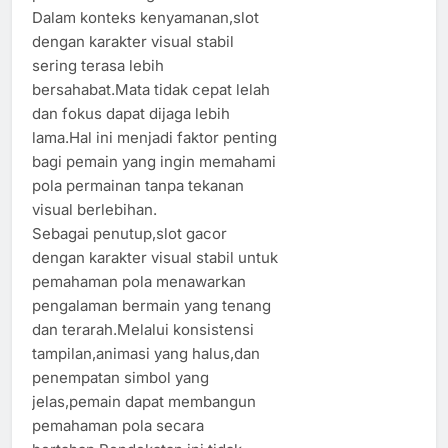
Dalam konteks kenyamanan,slot
dengan karakter visual stabil
sering terasa lebih
bersahabat.Mata tidak cepat lelah
dan fokus dapat dijaga lebih
lama.Hal ini menjadi faktor penting
bagi pemain yang ingin memahami
pola permainan tanpa tekanan
visual berlebihan.
Sebagai penutup,slot gacor
dengan karakter visual stabil untuk
pemahaman pola menawarkan
pengalaman bermain yang tenang
dan terarah.Melalui konsistensi
tampilan,animasi yang halus,dan
penempatan simbol yang
jelas,pemain dapat membangun
pemahaman pola secara