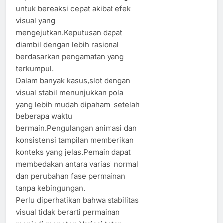
untuk bereaksi cepat akibat efek
visual yang
mengejutkan.Keputusan dapat
diambil dengan lebih rasional
berdasarkan pengamatan yang
terkumpul.
Dalam banyak kasus,slot dengan
visual stabil menunjukkan pola
yang lebih mudah dipahami setelah
beberapa waktu
bermain.Pengulangan animasi dan
konsistensi tampilan memberikan
konteks yang jelas.Pemain dapat
membedakan antara variasi normal
dan perubahan fase permainan
tanpa kebingungan.
Perlu diperhatikan bahwa stabilitas
visual tidak berarti permainan