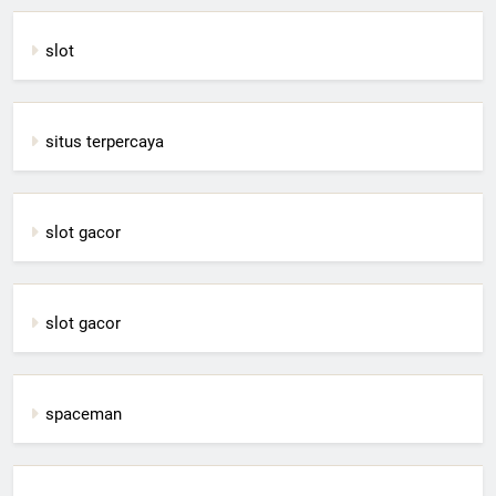
slot
situs terpercaya
slot gacor
slot gacor
spaceman