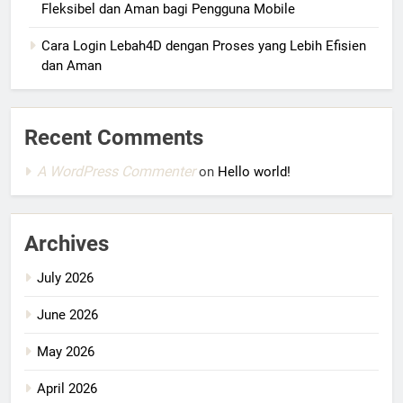
Fleksibel dan Aman bagi Pengguna Mobile
Cara Login Lebah4D dengan Proses yang Lebih Efisien
dan Aman
Recent Comments
A WordPress Commenter
on
Hello world!
Archives
July 2026
June 2026
May 2026
April 2026