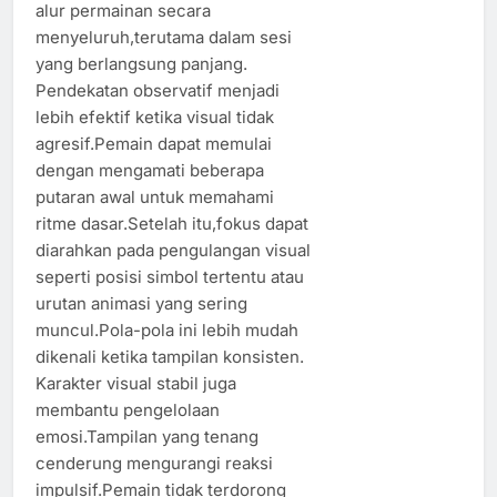
alur permainan secara
menyeluruh,terutama dalam sesi
yang berlangsung panjang.
Pendekatan observatif menjadi
lebih efektif ketika visual tidak
agresif.Pemain dapat memulai
dengan mengamati beberapa
putaran awal untuk memahami
ritme dasar.Setelah itu,fokus dapat
diarahkan pada pengulangan visual
seperti posisi simbol tertentu atau
urutan animasi yang sering
muncul.Pola-pola ini lebih mudah
dikenali ketika tampilan konsisten.
Karakter visual stabil juga
membantu pengelolaan
emosi.Tampilan yang tenang
cenderung mengurangi reaksi
impulsif.Pemain tidak terdorong