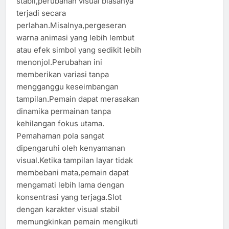
stabil,perubahan visual biasanya
terjadi secara
perlahan.Misalnya,pergeseran
warna animasi yang lebih lembut
atau efek simbol yang sedikit lebih
menonjol.Perubahan ini
memberikan variasi tanpa
mengganggu keseimbangan
tampilan.Pemain dapat merasakan
dinamika permainan tanpa
kehilangan fokus utama.
Pemahaman pola sangat
dipengaruhi oleh kenyamanan
visual.Ketika tampilan layar tidak
membebani mata,pemain dapat
mengamati lebih lama dengan
konsentrasi yang terjaga.Slot
dengan karakter visual stabil
memungkinkan pemain mengikuti