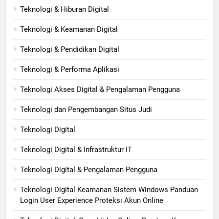
Teknologi & Hiburan Digital
Teknologi & Keamanan Digital
Teknologi & Pendidikan Digital
Teknologi & Performa Aplikasi
Teknologi Akses Digital & Pengalaman Pengguna
Teknologi dan Pengembangan Situs Judi
Teknologi Digital
Teknologi Digital & Infrastruktur IT
Teknologi Digital & Pengalaman Pengguna
Teknologi Digital Keamanan Sistem Windows Panduan
Login User Experience Proteksi Akun Online