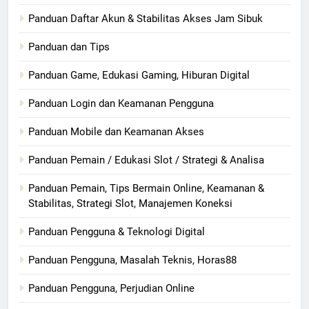
Panduan Daftar Akun & Stabilitas Akses Jam Sibuk
Panduan dan Tips
Panduan Game, Edukasi Gaming, Hiburan Digital
Panduan Login dan Keamanan Pengguna
Panduan Mobile dan Keamanan Akses
Panduan Pemain / Edukasi Slot / Strategi & Analisa
Panduan Pemain, Tips Bermain Online, Keamanan &
Stabilitas, Strategi Slot, Manajemen Koneksi
Panduan Pengguna & Teknologi Digital
Panduan Pengguna, Masalah Teknis, Horas88
Panduan Pengguna, Perjudian Online