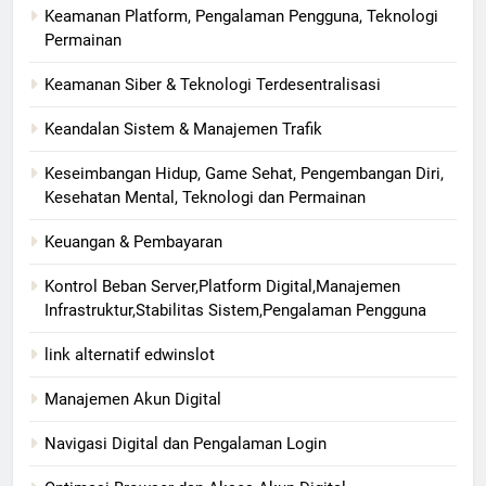
Keamanan Platform, Pengalaman Pengguna, Teknologi
Permainan
Keamanan Siber & Teknologi Terdesentralisasi
Keandalan Sistem & Manajemen Trafik
Keseimbangan Hidup, Game Sehat, Pengembangan Diri,
Kesehatan Mental, Teknologi dan Permainan
Keuangan & Pembayaran
Kontrol Beban Server,Platform Digital,Manajemen
Infrastruktur,Stabilitas Sistem,Pengalaman Pengguna
link alternatif edwinslot
Manajemen Akun Digital
Navigasi Digital dan Pengalaman Login