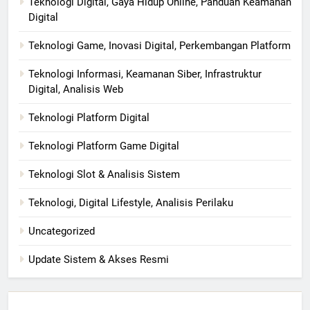
Teknologi Digital, Gaya Hidup Online, Panduan Keamanan
Digital
Teknologi Game, Inovasi Digital, Perkembangan Platform
Teknologi Informasi, Keamanan Siber, Infrastruktur
Digital, Analisis Web
Teknologi Platform Digital
Teknologi Platform Game Digital
Teknologi Slot & Analisis Sistem
Teknologi, Digital Lifestyle, Analisis Perilaku
Uncategorized
Update Sistem & Akses Resmi