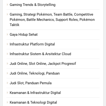
Gaming Trends & Storytelling
Gaming, Strategi Pokémon, Team Battle, Competitive
Pokémon, Battle Mechanics, Support Roles, Pokémon
Taktik
Gaya Hidup Sehat
Infrastruktur Platform Digital
Infrastruktur Sistem & Arsitektur Cloud
Judi Online, Slot Online, Jackpot Progresif
Judi Online, Teknologi, Panduan
Judi Slot, Panduan Pemula
Keamanan & Infrastruktur Digital
Keamanan & Teknologi Digital