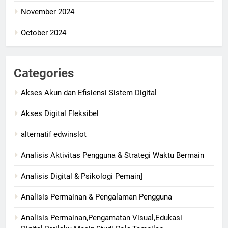
November 2024
October 2024
Categories
Akses Akun dan Efisiensi Sistem Digital
Akses Digital Fleksibel
alternatif edwinslot
Analisis Aktivitas Pengguna & Strategi Waktu Bermain
Analisis Digital & Psikologi Pemain]
Analisis Permainan & Pengalaman Pengguna
Analisis Permainan,Pengamatan Visual,Edukasi