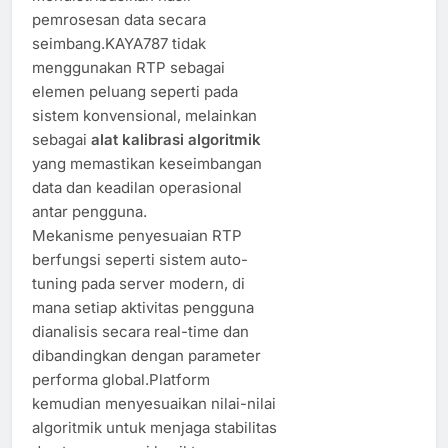
pemrosesan data secara
seimbang.KAYA787 tidak
menggunakan RTP sebagai
elemen peluang seperti pada
sistem konvensional, melainkan
sebagai
alat kalibrasi algoritmik
yang memastikan keseimbangan
data dan keadilan operasional
antar pengguna.
Mekanisme penyesuaian RTP
berfungsi seperti sistem auto-
tuning pada server modern, di
mana setiap aktivitas pengguna
dianalisis secara real-time dan
dibandingkan dengan parameter
performa global.Platform
kemudian menyesuaikan nilai-nilai
algoritmik untuk menjaga stabilitas