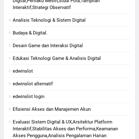
Digital,Perilaku Mesin,Studi Pola,Tampilan
Interaktif,Strategi Observatif
Analisis Teknologi & Sistem Digital
Budaya & Digital.
Desain Game dan Interaksi Digital
Edukasi Teknologi Game & Analisis Digital
edwinslot
edwinslot alternatif
edwinslot login
Efisiensi Akses dan Manajemen Akun
Evaluasi Sistem Digital & UX,Arsitektur Platform
Interaktif,Stabilitas Akses dan Performa,Keamanan
Akses Pengguna,Analisis Pengalaman Harian