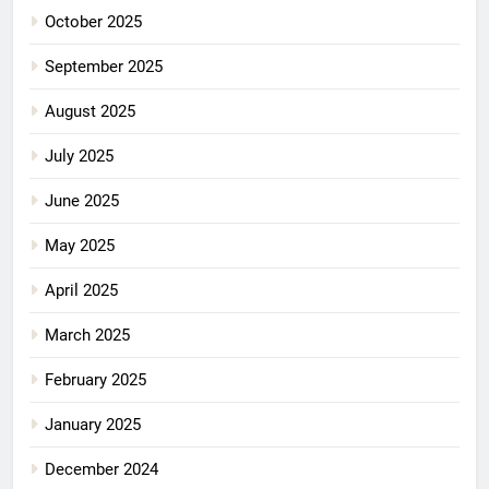
October 2025
September 2025
August 2025
July 2025
June 2025
May 2025
April 2025
March 2025
February 2025
January 2025
December 2024