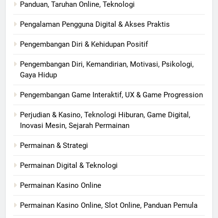
Panduan, Taruhan Online, Teknologi
Pengalaman Pengguna Digital & Akses Praktis
Pengembangan Diri & Kehidupan Positif
Pengembangan Diri, Kemandirian, Motivasi, Psikologi,
Gaya Hidup
Pengembangan Game Interaktif, UX & Game Progression
Perjudian & Kasino, Teknologi Hiburan, Game Digital,
Inovasi Mesin, Sejarah Permainan
Permainan & Strategi
Permainan Digital & Teknologi
Permainan Kasino Online
Permainan Kasino Online, Slot Online, Panduan Pemula