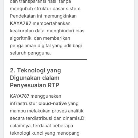
dan transparansi hasil tanpa
mengubah struktur dasar sistem.
Pendekatan ini memungkinkan
KAYA787
mempertahankan
keakuratan data, menghindari bias
algoritmik, dan memberikan
pengalaman digital yang adil bagi
seluruh pengguna.
2. Teknologi yang
Digunakan dalam
Penyesuaian RTP
KAYA787 menggunakan
infrastruktur
cloud-native
yang
mampu melakukan proses analitik
secara terdistribusi dan dinamis.Di
dalamnya, terdapat beberapa
teknologi kunci yang menopang