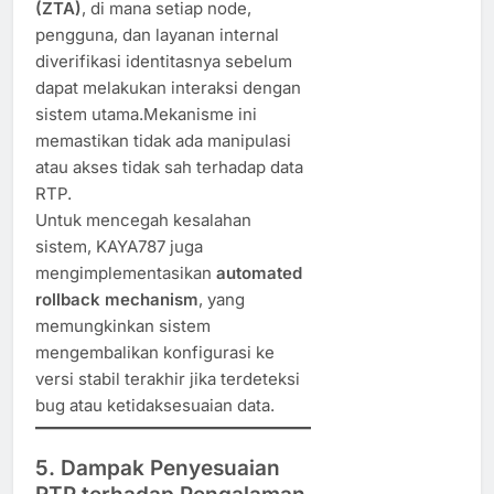
(ZTA)
, di mana setiap node,
pengguna, dan layanan internal
diverifikasi identitasnya sebelum
dapat melakukan interaksi dengan
sistem utama.Mekanisme ini
memastikan tidak ada manipulasi
atau akses tidak sah terhadap data
RTP.
Untuk mencegah kesalahan
sistem, KAYA787 juga
mengimplementasikan
automated
rollback mechanism
, yang
memungkinkan sistem
mengembalikan konfigurasi ke
versi stabil terakhir jika terdeteksi
bug atau ketidaksesuaian data.
5. Dampak Penyesuaian