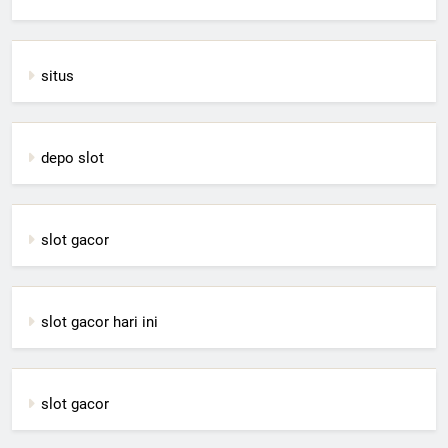
situs
depo slot
slot gacor
slot gacor hari ini
slot gacor