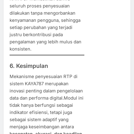
seluruh proses penyesuaian
dilakukan tanpa mengorbankan
kenyamanan pengguna, sehingga
setiap perubahan yang terjadi
justru berkontribusi pada
pengalaman yang lebih mulus dan
konsisten.
6. Kesimpulan
Mekanisme penyesuaian RTP di
sistem KAYA787 merupakan
inovasi penting dalam pengelolaan
data dan performa digital.Modul ini
tidak hanya berfungsi sebagai
indikator efisiensi, tetapi juga
sebagai sistem adaptif yang
menjaga keseimbangan antara
kecepatan, akurasi, dan keadilan