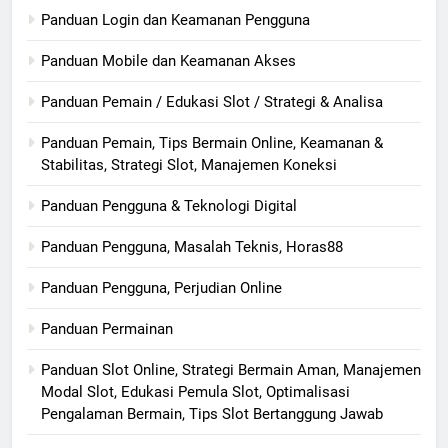
Panduan Login dan Keamanan Pengguna
Panduan Mobile dan Keamanan Akses
Panduan Pemain / Edukasi Slot / Strategi & Analisa
Panduan Pemain, Tips Bermain Online, Keamanan &
Stabilitas, Strategi Slot, Manajemen Koneksi
Panduan Pengguna & Teknologi Digital
Panduan Pengguna, Masalah Teknis, Horas88
Panduan Pengguna, Perjudian Online
Panduan Permainan
Panduan Slot Online, Strategi Bermain Aman, Manajemen
Modal Slot, Edukasi Pemula Slot, Optimalisasi
Pengalaman Bermain, Tips Slot Bertanggung Jawab