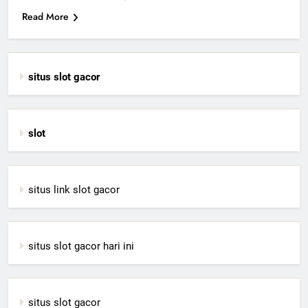
Read More
situs slot gacor
slot
situs link slot gacor
situs slot gacor hari ini
situs slot gacor