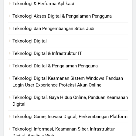
Teknologi & Performa Aplikasi
Teknologi Akses Digital & Pengalaman Pengguna
Teknologi dan Pengembangan Situs Judi
Teknologi Digital
Teknologi Digital & Infrastruktur IT
Teknologi Digital & Pengalaman Pengguna
Teknologi Digital Keamanan Sistem Windows Panduan
Login User Experience Proteksi Akun Online
Teknologi Digital, Gaya Hidup Online, Panduan Keamanan
Digital
Teknologi Game, Inovasi Digital, Perkembangan Platform
Teknologi Informasi, Keamanan Siber, Infrastruktur
Digital, Analisis Web