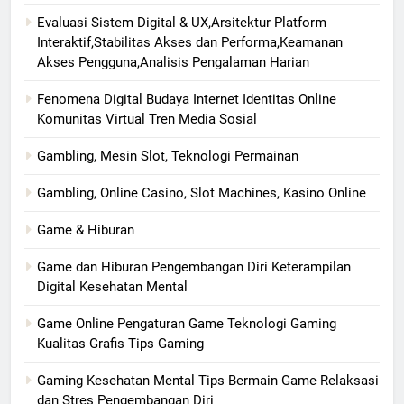
Evaluasi Sistem Digital & UX,Arsitektur Platform
Interaktif,Stabilitas Akses dan Performa,Keamanan
Akses Pengguna,Analisis Pengalaman Harian
Fenomena Digital Budaya Internet Identitas Online
Komunitas Virtual Tren Media Sosial
Gambling, Mesin Slot, Teknologi Permainan
Gambling, Online Casino, Slot Machines, Kasino Online
Game & Hiburan
Game dan Hiburan Pengembangan Diri Keterampilan
Digital Kesehatan Mental
Game Online Pengaturan Game Teknologi Gaming
Kualitas Grafis Tips Gaming
Gaming Kesehatan Mental Tips Bermain Game Relaksasi
dan Stres Pengembangan Diri