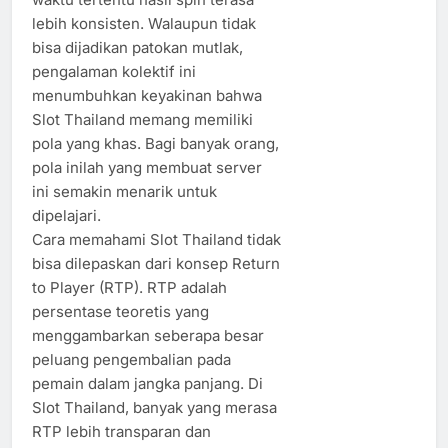
lebih konsisten. Walaupun tidak
bisa dijadikan patokan mutlak,
pengalaman kolektif ini
menumbuhkan keyakinan bahwa
Slot Thailand memang memiliki
pola yang khas. Bagi banyak orang,
pola inilah yang membuat server
ini semakin menarik untuk
dipelajari.
Cara memahami Slot Thailand tidak
bisa dilepaskan dari konsep Return
to Player (RTP). RTP adalah
persentase teoretis yang
menggambarkan seberapa besar
peluang pengembalian pada
pemain dalam jangka panjang. Di
Slot Thailand, banyak yang merasa
RTP lebih transparan dan