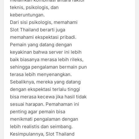
teknis, psikologis, dan
keberuntungan.
Dari sisi psikologis, memahami
Slot Thailand berarti juga
memahami ekspektasi pribadi.
Pemain yang datang dengan
keyakinan bahwa server ini lebih
baik biasanya merasa lebih rileks,
sehingga pengalaman bermain pun
terasa lebih menyenangkan.
Sebaliknya, mereka yang datang
dengan ekspektasi terlalu tinggi
bisa merasa kecewa jika hasil tidak
sesuai harapan. Pemahaman ini
penting agar pemain bisa
menikmati pengalaman dengan
lebih realistis dan seimbang.
Kesimpulannya, Slot Thailand