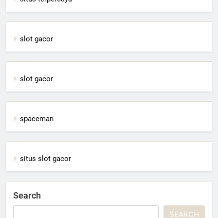
slot gacor
slot gacor
spaceman
situs slot gacor
Search
SEARCH