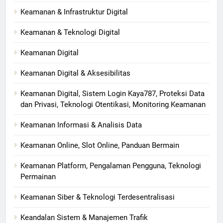
Keamanan & Infrastruktur Digital
Keamanan & Teknologi Digital
Keamanan Digital
Keamanan Digital & Aksesibilitas
Keamanan Digital, Sistem Login Kaya787, Proteksi Data
dan Privasi, Teknologi Otentikasi, Monitoring Keamanan
Keamanan Informasi & Analisis Data
Keamanan Online, Slot Online, Panduan Bermain
Keamanan Platform, Pengalaman Pengguna, Teknologi
Permainan
Keamanan Siber & Teknologi Terdesentralisasi
Keandalan Sistem & Manajemen Trafik