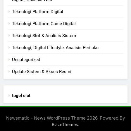
Teknologi Platform Digital
Teknologi Platform Game Digital
Teknologi Slot & Analisis Sistem
Teknologi, Digital Lifestyle, Analisis Perilaku
Uncategorized
Update Sistem & Akses Resmi
togel slot
Newsmatic - News WordPress Theme 2026. Powered By
.
BlazeThemes