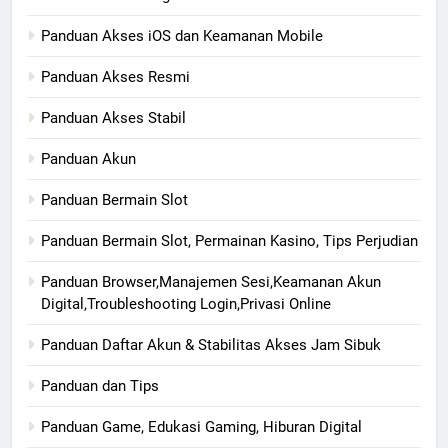
Panduan Akses iOS dan Keamanan Mobile
Panduan Akses Resmi
Panduan Akses Stabil
Panduan Akun
Panduan Bermain Slot
Panduan Bermain Slot, Permainan Kasino, Tips Perjudian
Panduan Browser,Manajemen Sesi,Keamanan Akun
Digital,Troubleshooting Login,Privasi Online
Panduan Daftar Akun & Stabilitas Akses Jam Sibuk
Panduan dan Tips
Panduan Game, Edukasi Gaming, Hiburan Digital