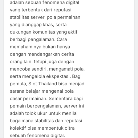
adalah sebuah fenomena digital
yang terbentuk dari reputasi
stabilitas server, pola permainan
yang dianggap khas, serta
dukungan komunitas yang aktif
berbagi pengalaman. Cara
memahaminya bukan hanya
dengan mendengarkan cerita
orang lain, tetapi juga dengan
mencoba sendiri, mengamati pola,
serta mengelola ekspektasi. Bagi
pemula, Slot Thailand bisa menjadi
sarana belajar mengenal pola
dasar permainan. Sementara bagi
pemain berpengalaman, server ini
adalah tolok ukur untuk menilai
bagaimana stabilitas dan reputasi
kolektif bisa membentuk citra
sebuah fenomena digital.