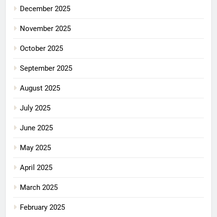
December 2025
November 2025
October 2025
September 2025
August 2025
July 2025
June 2025
May 2025
April 2025
March 2025
February 2025