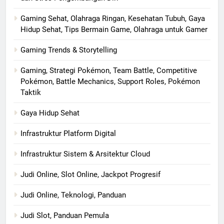
Gaming Sehat, Olahraga Ringan, Kesehatan Tubuh, Gaya
Hidup Sehat, Tips Bermain Game, Olahraga untuk Gamer
Gaming Trends & Storytelling
Gaming, Strategi Pokémon, Team Battle, Competitive
Pokémon, Battle Mechanics, Support Roles, Pokémon
Taktik
Gaya Hidup Sehat
Infrastruktur Platform Digital
Infrastruktur Sistem & Arsitektur Cloud
Judi Online, Slot Online, Jackpot Progresif
Judi Online, Teknologi, Panduan
Judi Slot, Panduan Pemula