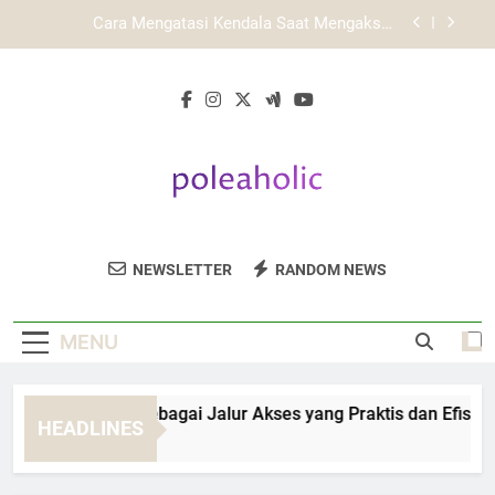
Skip
EDWINSLOT Login Resmi: Ciri Informasi Akses
to
yang Perlu Dipahami
content
Login Edwinslot Lewat iOS untuk Akses yang
Lebih Fleksibel dan Aman bagi Pengguna Mobile
TIARA4D Login sebagai Jalur Akses yang Praktis
dan Efisien
Cara Mengatasi Kendala Saat Mengakses
Edwinslot dengan Solusi Cepat dan Aman
EDWINSLOT Login Resmi: Ciri Informasi Akses
yang Perlu Dipahami
Poleaholic
Temukan Panduan Dan Tips Terbaik Untuk
Login Edwinslot Lewat iOS untuk Akses yang
NEWSLETTER
RANDOM NEWS
Lebih Fleksibel dan Aman bagi Pengguna Mobile
Pole Dance Di Poleaholic. Sumber Inspirasi
Bagi Para Penari Dan Penggemar Olahraga
MENU
Ini.
ARA4D Login sebagai Jalur Akses yang Praktis dan Efisien
HEADLINES
Weeks Ago