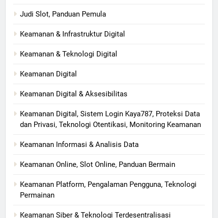
Judi Slot, Panduan Pemula
Keamanan & Infrastruktur Digital
Keamanan & Teknologi Digital
Keamanan Digital
Keamanan Digital & Aksesibilitas
Keamanan Digital, Sistem Login Kaya787, Proteksi Data
dan Privasi, Teknologi Otentikasi, Monitoring Keamanan
Keamanan Informasi & Analisis Data
Keamanan Online, Slot Online, Panduan Bermain
Keamanan Platform, Pengalaman Pengguna, Teknologi
Permainan
Keamanan Siber & Teknologi Terdesentralisasi