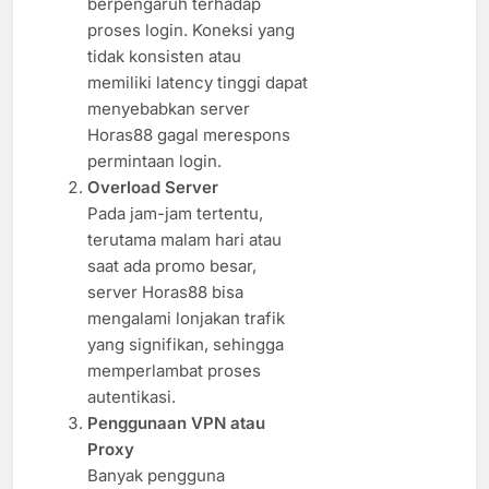
berpengaruh terhadap
proses login. Koneksi yang
tidak konsisten atau
memiliki latency tinggi dapat
menyebabkan server
Horas88 gagal merespons
permintaan login.
Overload Server
Pada jam-jam tertentu,
terutama malam hari atau
saat ada promo besar,
server Horas88 bisa
mengalami lonjakan trafik
yang signifikan, sehingga
memperlambat proses
autentikasi.
Penggunaan VPN atau
Proxy
Banyak pengguna