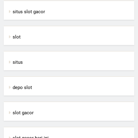
situs slot gacor
slot
situs
depo slot
slot gacor
slot gacor hari ini