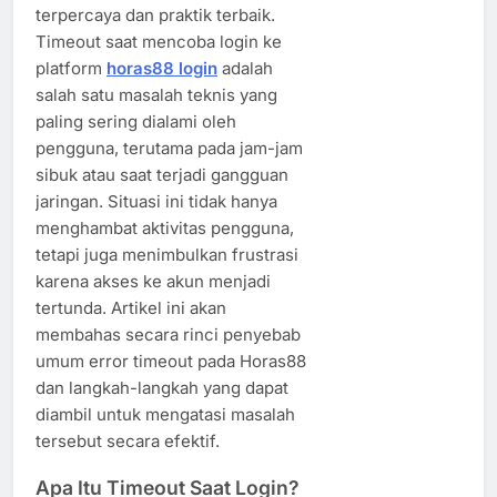
terpercaya dan praktik terbaik.
Timeout saat mencoba login ke
platform
horas88 login
adalah
salah satu masalah teknis yang
paling sering dialami oleh
pengguna, terutama pada jam-jam
sibuk atau saat terjadi gangguan
jaringan. Situasi ini tidak hanya
menghambat aktivitas pengguna,
tetapi juga menimbulkan frustrasi
karena akses ke akun menjadi
tertunda. Artikel ini akan
membahas secara rinci penyebab
umum error timeout pada Horas88
dan langkah-langkah yang dapat
diambil untuk mengatasi masalah
tersebut secara efektif.
Apa Itu Timeout Saat Login?