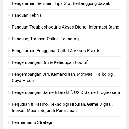
Pengalaman Bermain, Tips Slot Bertanggung Jawab
Panduan Teknis
Panduan Troubleshooting Akses Digital Informasi Brand
Panduan, Taruhan Online, Teknologi
Pengalaman Pengguna Digital & Akses Praktis
Pengembangan Diri & Kehidupan Positif
Pengembangan Diri, Kemandirian, Motivasi, Psikologi,
Gaya Hidup
Pengembangan Game Interaktif, UX & Game Progression
Perjudian & Kasino, Teknologi Hiburan, Game Digital,
Inovasi Mesin, Sejarah Permainan
Permainan & Strategi