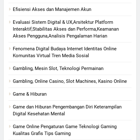
Efisiensi Akses dan Manajemen Akun
Evaluasi Sistem Digital & UX,Arsitektur Platform
Interaktif,Stabilitas Akses dan Performa,Keamanan
Akses Pengguna,Analisis Pengalaman Harian
Fenomena Digital Budaya Internet Identitas Online
Komunitas Virtual Tren Media Sosial
Gambling, Mesin Slot, Teknologi Permainan
Gambling, Online Casino, Slot Machines, Kasino Online
Game & Hiburan
Game dan Hiburan Pengembangan Diri Keterampilan
Digital Kesehatan Mental
Game Online Pengaturan Game Teknologi Gaming
Kualitas Grafis Tips Gaming