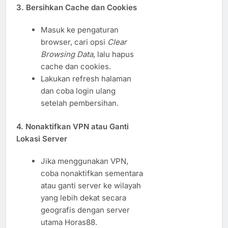
3.
Bersihkan Cache dan Cookies
Masuk ke pengaturan
browser, cari opsi
Clear
Browsing Data
, lalu hapus
cache dan cookies.
Lakukan refresh halaman
dan coba login ulang
setelah pembersihan.
4.
Nonaktifkan VPN atau Ganti
Lokasi Server
Jika menggunakan VPN,
coba nonaktifkan sementara
atau ganti server ke wilayah
yang lebih dekat secara
geografis dengan server
utama Horas88.