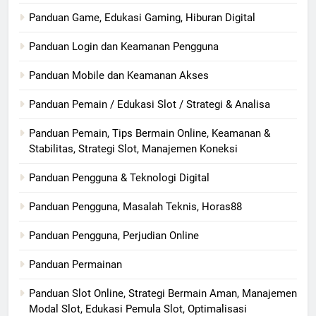
Panduan Game, Edukasi Gaming, Hiburan Digital
Panduan Login dan Keamanan Pengguna
Panduan Mobile dan Keamanan Akses
Panduan Pemain / Edukasi Slot / Strategi & Analisa
Panduan Pemain, Tips Bermain Online, Keamanan &
Stabilitas, Strategi Slot, Manajemen Koneksi
Panduan Pengguna & Teknologi Digital
Panduan Pengguna, Masalah Teknis, Horas88
Panduan Pengguna, Perjudian Online
Panduan Permainan
Panduan Slot Online, Strategi Bermain Aman, Manajemen
Modal Slot, Edukasi Pemula Slot, Optimalisasi