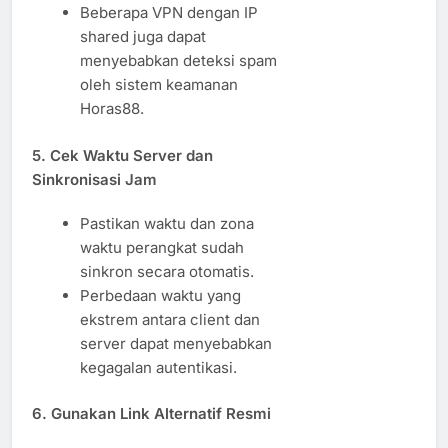
Beberapa VPN dengan IP
shared juga dapat
menyebabkan deteksi spam
oleh sistem keamanan
Horas88.
5.
Cek Waktu Server dan
Sinkronisasi Jam
Pastikan waktu dan zona
waktu perangkat sudah
sinkron secara otomatis.
Perbedaan waktu yang
ekstrem antara client dan
server dapat menyebabkan
kegagalan autentikasi.
6.
Gunakan Link Alternatif Resmi