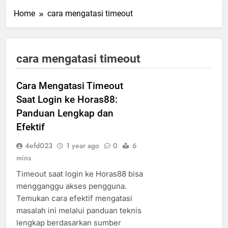
Home
cara mengatasi timeout
cara mengatasi timeout
Cara Mengatasi Timeout
Saat Login ke Horas88:
Panduan Lengkap dan
Efektif
4efd023
1 year ago
0
6
mins
Timeout saat login ke Horas88 bisa
mengganggu akses pengguna.
Temukan cara efektif mengatasi
masalah ini melalui panduan teknis
lengkap berdasarkan sumber