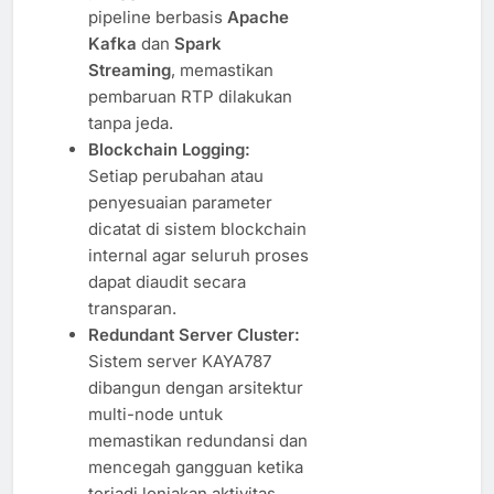
pipeline berbasis
Apache
Kafka
dan
Spark
Streaming
, memastikan
pembaruan RTP dilakukan
tanpa jeda.
Blockchain Logging:
Setiap perubahan atau
penyesuaian parameter
dicatat di sistem blockchain
internal agar seluruh proses
dapat diaudit secara
transparan.
Redundant Server Cluster:
Sistem server KAYA787
dibangun dengan arsitektur
multi-node untuk
memastikan redundansi dan
mencegah gangguan ketika
terjadi lonjakan aktivitas