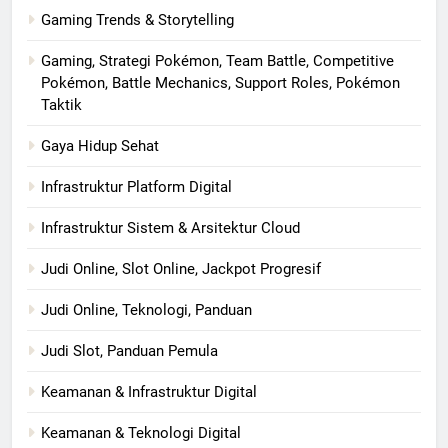
Gaming Trends & Storytelling
Gaming, Strategi Pokémon, Team Battle, Competitive
Pokémon, Battle Mechanics, Support Roles, Pokémon
Taktik
Gaya Hidup Sehat
Infrastruktur Platform Digital
Infrastruktur Sistem & Arsitektur Cloud
Judi Online, Slot Online, Jackpot Progresif
Judi Online, Teknologi, Panduan
Judi Slot, Panduan Pemula
Keamanan & Infrastruktur Digital
Keamanan & Teknologi Digital