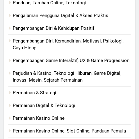
Panduan, Taruhan Online, Teknologi
Pengalaman Pengguna Digital & Akses Praktis
Pengembangan Diri & Kehidupan Positif
Pengembangan Diri, Kemandirian, Motivasi, Psikologi,
Gaya Hidup
Pengembangan Game Interaktif, UX & Game Progression
Perjudian & Kasino, Teknologi Hiburan, Game Digital,
Inovasi Mesin, Sejarah Permainan
Permainan & Strategi
Permainan Digital & Teknologi
Permainan Kasino Online
Permainan Kasino Online, Slot Online, Panduan Pemula