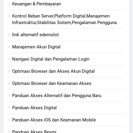
Keuangan & Pembayaran
Kontrol Beban Server,Platform Digital,Manajemen
Infrastruktur,Stabilitas Sistem,Pengalaman Pengguna
link alternatif edwinslot
Manajemen Akun Digital
Navigasi Digital dan Pengalaman Login
Optimasi Browser dan Akses Akun Digital
Optimasi Browser dan Keamanan Akses
Panduan Akses Alternatif dan Pengguna Baru
Panduan Akses Digital
Panduan Akses iOS dan Keamanan Mobile
Panduan Akses Resmi