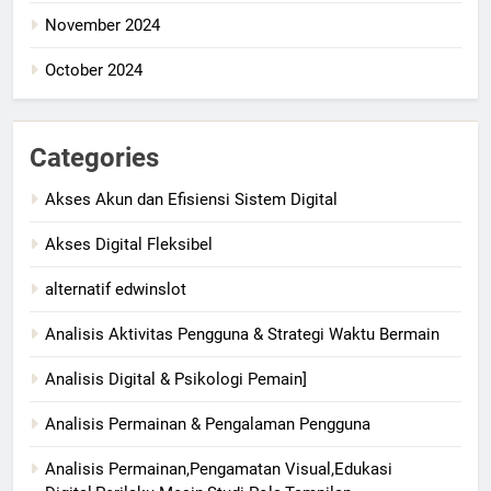
November 2024
October 2024
Categories
Akses Akun dan Efisiensi Sistem Digital
Akses Digital Fleksibel
alternatif edwinslot
Analisis Aktivitas Pengguna & Strategi Waktu Bermain
Analisis Digital & Psikologi Pemain]
Analisis Permainan & Pengalaman Pengguna
Analisis Permainan,Pengamatan Visual,Edukasi