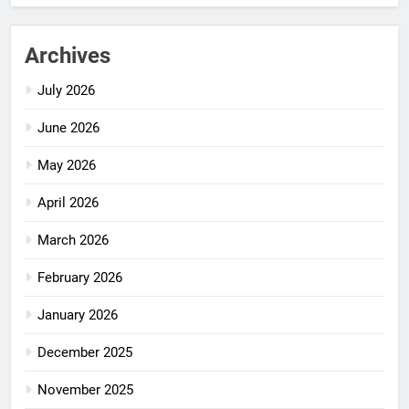
Archives
July 2026
June 2026
May 2026
April 2026
March 2026
February 2026
January 2026
December 2025
November 2025