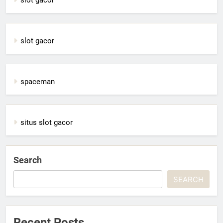
slot gacor
spaceman
situs slot gacor
Search
SEARCH
Recent Posts