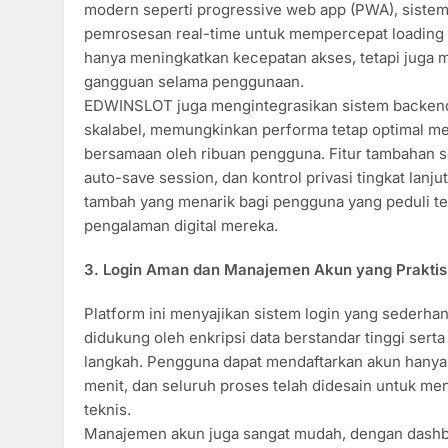
modern seperti progressive web app (PWA), sistem 
pemrosesan real-time untuk mempercepat loading ko
hanya meningkatkan kecepatan akses, tetapi juga m
gangguan selama penggunaan.
EDWINSLOT juga mengintegrasikan sistem backend
skalabel, memungkinkan performa tetap optimal me
bersamaan oleh ribuan pengguna. Fitur tambahan s
auto-save session, dan kontrol privasi tingkat lanjut
tambah yang menarik bagi pengguna yang peduli te
pengalaman digital mereka.
3. Login Aman dan Manajemen Akun yang Praktis
Platform ini menyajikan sistem login yang sederh
didukung oleh enkripsi data berstandar tinggi serta 
langkah. Pengguna dapat mendaftarkan akun hanya
menit, dan seluruh proses telah didesain untuk me
teknis.
Manajemen akun juga sangat mudah, dengan dash