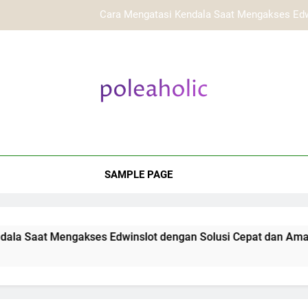
Cara Mengatasi Kendala Saat Mengakses Edw
EDWINSLOT Login Resmi: Ciri
Login Edwinslot Lewat iOS untuk Akses yang Lebih Fle
TIARA4D Login sebagai
eaholic
Cara Mengatasi Kendala Saat Mengakses Edw
nduan Dan Tips Terbaik Untuk Pole Dance Di Poleaholic. Sumb
EDWINSLOT Login Resmi: Ciri
SAMPLE PAGE
Login Edwinslot Lewat iOS untuk Akses yang Lebih Fle
engakses Edwinslot dengan Solusi Cepat dan Aman
EDW
1 Mo