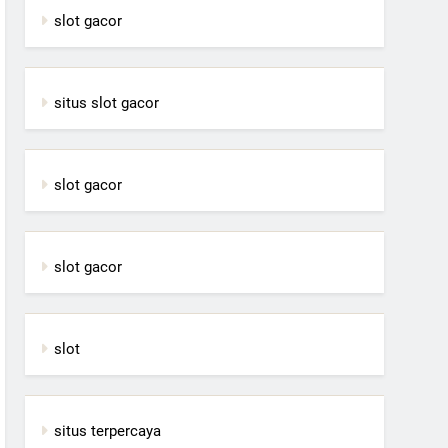
slot gacor
situs slot gacor
slot gacor
slot gacor
slot
situs terpercaya