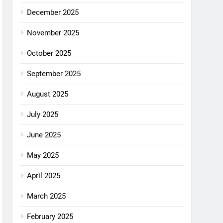
December 2025
November 2025
October 2025
September 2025
August 2025
July 2025
June 2025
May 2025
April 2025
March 2025
February 2025