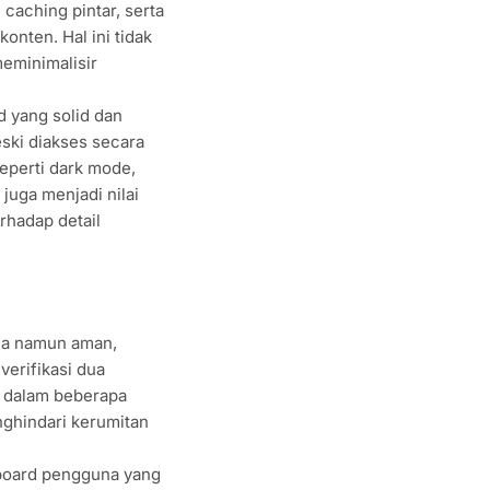
caching pintar, serta
nten. Hal ini tidak
eminimalisir
 yang solid dan
ski diakses secara
eperti dark mode,
 juga menjadi nilai
rhadap detail
ana namun aman,
verifikasi dua
 dalam beberapa
nghindari kerumitan
board pengguna yang