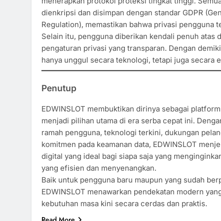
menerapkan protokol proteksi tingkat tinggi. Semua
dienkripsi dan disimpan dengan standar GDPR (Gen
Regulation), memastikan bahwa privasi pengguna te
Selain itu, pengguna diberikan kendali penuh atas 
pengaturan privasi yang transparan. Dengan demi
hanya unggul secara teknologi, tetapi juga secara et
Penutup
EDWINSLOT membuktikan dirinya sebagai platform d
menjadi pilihan utama di era serba cepat ini. Deng
ramah pengguna, teknologi terkini, dukungan pelang
komitmen pada keamanan data, EDWINSLOT menjel
digital yang ideal bagi siapa saja yang mengingink
yang efisien dan menyenangkan.
Baik untuk pengguna baru maupun yang sudah ber
EDWINSLOT menawarkan pendekatan modern yan
kebutuhan masa kini secara cerdas dan praktis.
Read More