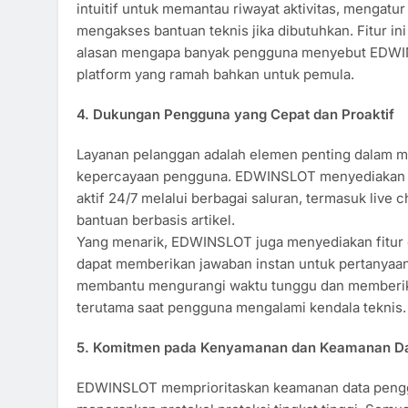
intuitif untuk memantau riwayat aktivitas, mengatur
mengakses bantuan teknis jika dibutuhkan. Fitur ini
alasan mengapa banyak pengguna menyebut EDWI
platform yang ramah bahkan untuk pemula.
4. Dukungan Pengguna yang Cepat dan Proaktif
Layanan pelanggan adalah elemen penting dalam
kepercayaan pengguna. EDWINSLOT menyediakan 
aktif 24/7 melalui berbagai saluran, termasuk live c
bantuan berbasis artikel.
Yang menarik, EDWINSLOT juga menyediakan fitur 
dapat memberikan jawaban instan untuk pertanyaan
membantu mengurangi waktu tunggu dan memberika
terutama saat pengguna mengalami kendala teknis.
5. Komitmen pada Kenyamanan dan Keamanan D
EDWINSLOT memprioritaskan keamanan data peng