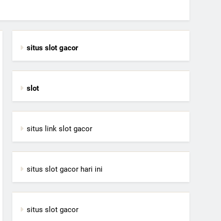
situs slot gacor
slot
situs link slot gacor
situs slot gacor hari ini
situs slot gacor