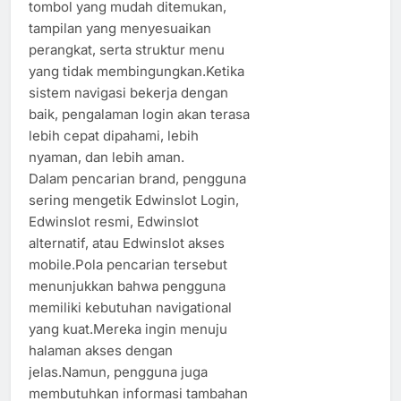
tombol yang mudah ditemukan,
tampilan yang menyesuaikan
perangkat, serta struktur menu
yang tidak membingungkan.Ketika
sistem navigasi bekerja dengan
baik, pengalaman login akan terasa
lebih cepat dipahami, lebih
nyaman, dan lebih aman.
Dalam pencarian brand, pengguna
sering mengetik Edwinslot Login,
Edwinslot resmi, Edwinslot
alternatif, atau Edwinslot akses
mobile.Pola pencarian tersebut
menunjukkan bahwa pengguna
memiliki kebutuhan navigational
yang kuat.Mereka ingin menuju
halaman akses dengan
jelas.Namun, pengguna juga
membutuhkan informasi tambahan