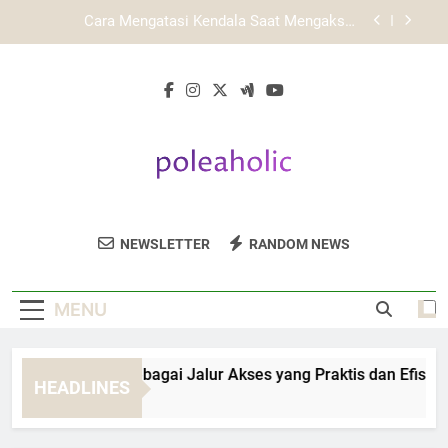
Skip
EDWINSLOT Login Resmi: Ciri Informasi Akses
to
yang Perlu Dipahami
content
Login Edwinslot Lewat iOS untuk Akses yang
Lebih Fleksibel dan Aman bagi Pengguna Mobile
TIARA4D Login sebagai Jalur Akses yang Praktis
dan Efisien
Cara Mengatasi Kendala Saat Mengakses
Edwinslot dengan Solusi Cepat dan Aman
EDWINSLOT Login Resmi: Ciri Informasi Akses
yang Perlu Dipahami
Poleaholic
Temukan Panduan Dan Tips Terbaik Untuk
Login Edwinslot Lewat iOS untuk Akses yang
NEWSLETTER
RANDOM NEWS
Lebih Fleksibel dan Aman bagi Pengguna Mobile
Pole Dance Di Poleaholic. Sumber Inspirasi
Bagi Para Penari Dan Penggemar Olahraga
MENU
Ini.
ARA4D Login sebagai Jalur Akses yang Praktis dan Efisien
HEADLINES
Weeks Ago