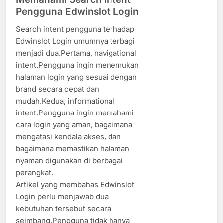
Pengguna Edwinslot Login
Search intent pengguna terhadap
Edwinslot Login umumnya terbagi
menjadi dua.Pertama, navigational
intent.Pengguna ingin menemukan
halaman login yang sesuai dengan
brand secara cepat dan
mudah.Kedua, informational
intent.Pengguna ingin memahami
cara login yang aman, bagaimana
mengatasi kendala akses, dan
bagaimana memastikan halaman
nyaman digunakan di berbagai
perangkat.
Artikel yang membahas Edwinslot
Login perlu menjawab dua
kebutuhan tersebut secara
seimbang.Pengguna tidak hanya