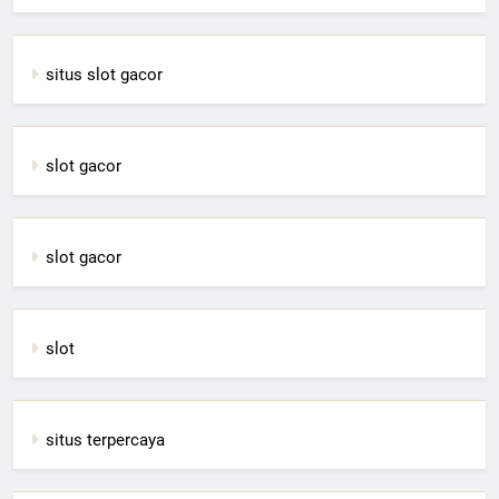
situs slot gacor
slot gacor
slot gacor
slot
situs terpercaya