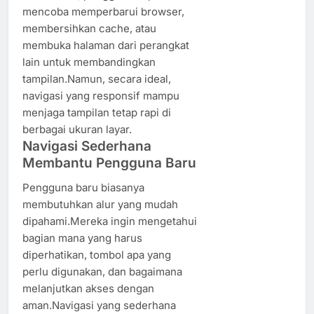
mencoba memperbarui browser,
membersihkan cache, atau
membuka halaman dari perangkat
lain untuk membandingkan
tampilan.Namun, secara ideal,
navigasi yang responsif mampu
menjaga tampilan tetap rapi di
berbagai ukuran layar.
Navigasi Sederhana
Membantu Pengguna Baru
Pengguna baru biasanya
membutuhkan alur yang mudah
dipahami.Mereka ingin mengetahui
bagian mana yang harus
diperhatikan, tombol apa yang
perlu digunakan, dan bagaimana
melanjutkan akses dengan
aman.Navigasi yang sederhana