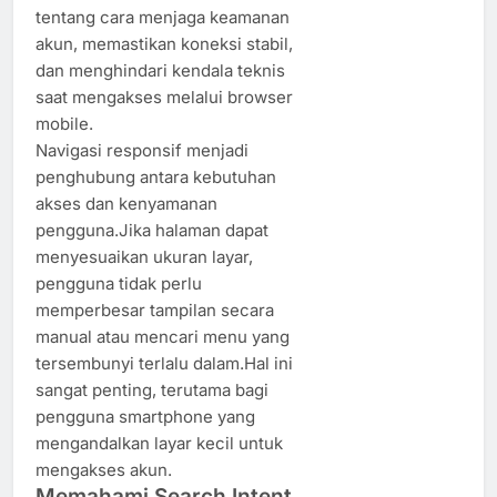
tentang cara menjaga keamanan
akun, memastikan koneksi stabil,
dan menghindari kendala teknis
saat mengakses melalui browser
mobile.
Navigasi responsif menjadi
penghubung antara kebutuhan
akses dan kenyamanan
pengguna.Jika halaman dapat
menyesuaikan ukuran layar,
pengguna tidak perlu
memperbesar tampilan secara
manual atau mencari menu yang
tersembunyi terlalu dalam.Hal ini
sangat penting, terutama bagi
pengguna smartphone yang
mengandalkan layar kecil untuk
mengakses akun.
Memahami Search Intent