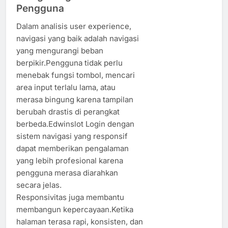
Pengguna
Dalam analisis user experience,
navigasi yang baik adalah navigasi
yang mengurangi beban
berpikir.Pengguna tidak perlu
menebak fungsi tombol, mencari
area input terlalu lama, atau
merasa bingung karena tampilan
berubah drastis di perangkat
berbeda.Edwinslot Login dengan
sistem navigasi yang responsif
dapat memberikan pengalaman
yang lebih profesional karena
pengguna merasa diarahkan
secara jelas.
Responsivitas juga membantu
membangun kepercayaan.Ketika
halaman terasa rapi, konsisten, dan