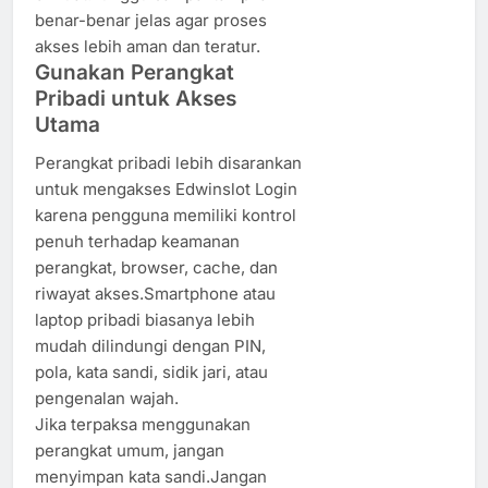
benar-benar jelas agar proses
akses lebih aman dan teratur.
Gunakan Perangkat
Pribadi untuk Akses
Utama
Perangkat pribadi lebih disarankan
untuk mengakses Edwinslot Login
karena pengguna memiliki kontrol
penuh terhadap keamanan
perangkat, browser, cache, dan
riwayat akses.Smartphone atau
laptop pribadi biasanya lebih
mudah dilindungi dengan PIN,
pola, kata sandi, sidik jari, atau
pengenalan wajah.
Jika terpaksa menggunakan
perangkat umum, jangan
menyimpan kata sandi.Jangan