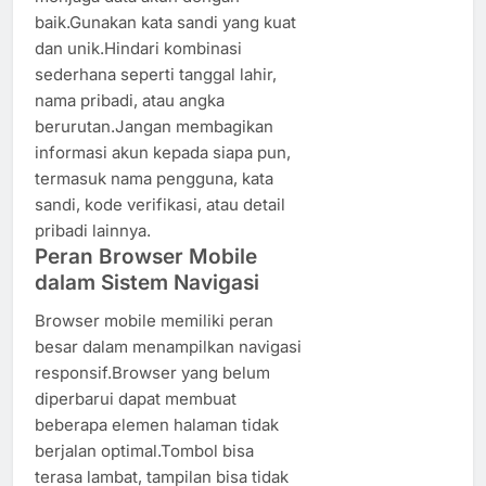
baik.Gunakan kata sandi yang kuat
dan unik.Hindari kombinasi
sederhana seperti tanggal lahir,
nama pribadi, atau angka
berurutan.Jangan membagikan
informasi akun kepada siapa pun,
termasuk nama pengguna, kata
sandi, kode verifikasi, atau detail
pribadi lainnya.
Peran Browser Mobile
dalam Sistem Navigasi
Browser mobile memiliki peran
besar dalam menampilkan navigasi
responsif.Browser yang belum
diperbarui dapat membuat
beberapa elemen halaman tidak
berjalan optimal.Tombol bisa
terasa lambat, tampilan bisa tidak