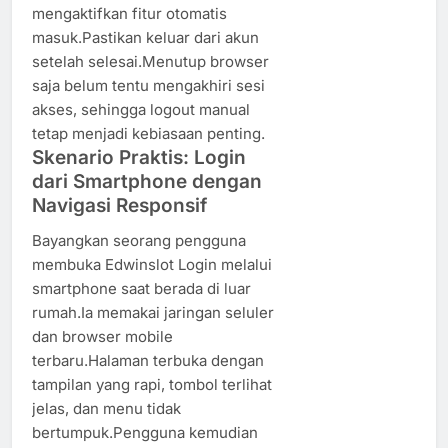
mengaktifkan fitur otomatis
masuk.Pastikan keluar dari akun
setelah selesai.Menutup browser
saja belum tentu mengakhiri sesi
akses, sehingga logout manual
tetap menjadi kebiasaan penting.
Skenario Praktis: Login
dari Smartphone dengan
Navigasi Responsif
Bayangkan seorang pengguna
membuka Edwinslot Login melalui
smartphone saat berada di luar
rumah.Ia memakai jaringan seluler
dan browser mobile
terbaru.Halaman terbuka dengan
tampilan yang rapi, tombol terlihat
jelas, dan menu tidak
bertumpuk.Pengguna kemudian