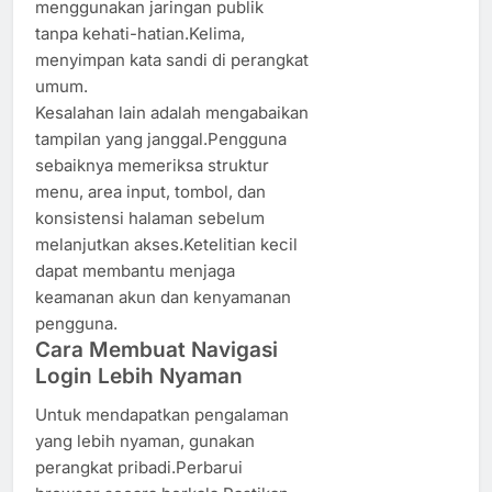
menggunakan jaringan publik
tanpa kehati-hatian.Kelima,
menyimpan kata sandi di perangkat
umum.
Kesalahan lain adalah mengabaikan
tampilan yang janggal.Pengguna
sebaiknya memeriksa struktur
menu, area input, tombol, dan
konsistensi halaman sebelum
melanjutkan akses.Ketelitian kecil
dapat membantu menjaga
keamanan akun dan kenyamanan
pengguna.
Cara Membuat Navigasi
Login Lebih Nyaman
Untuk mendapatkan pengalaman
yang lebih nyaman, gunakan
perangkat pribadi.Perbarui