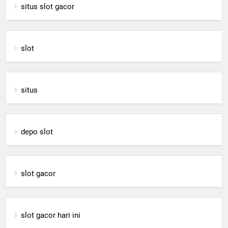
situs slot gacor
slot
situs
depo slot
slot gacor
slot gacor hari ini