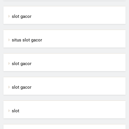
slot gacor
situs slot gacor
slot gacor
slot gacor
slot