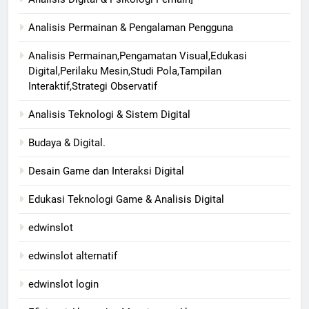
Analisis Permainan & Pengalaman Pengguna
Analisis Permainan,Pengamatan Visual,Edukasi
Digital,Perilaku Mesin,Studi Pola,Tampilan
Interaktif,Strategi Observatif
Analisis Teknologi & Sistem Digital
Budaya & Digital.
Desain Game dan Interaksi Digital
Edukasi Teknologi Game & Analisis Digital
edwinslot
edwinslot alternatif
edwinslot login