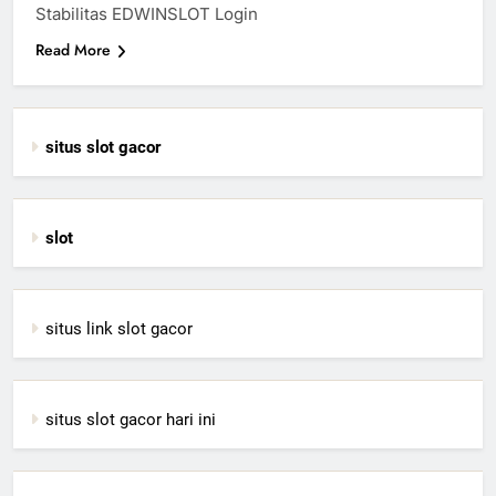
Stabilitas EDWINSLOT Login
Read More
situs slot gacor
slot
situs link slot gacor
situs slot gacor hari ini