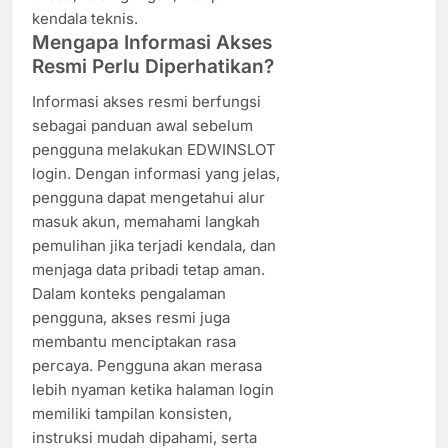
kendala teknis.
Mengapa Informasi Akses
Resmi Perlu Diperhatikan?
Informasi akses resmi berfungsi
sebagai panduan awal sebelum
pengguna melakukan EDWINSLOT
login. Dengan informasi yang jelas,
pengguna dapat mengetahui alur
masuk akun, memahami langkah
pemulihan jika terjadi kendala, dan
menjaga data pribadi tetap aman.
Dalam konteks pengalaman
pengguna, akses resmi juga
membantu menciptakan rasa
percaya. Pengguna akan merasa
lebih nyaman ketika halaman login
memiliki tampilan konsisten,
instruksi mudah dipahami, serta