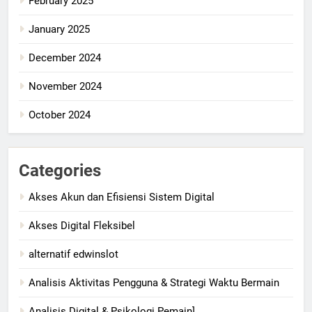
February 2025
January 2025
December 2024
November 2024
October 2024
Categories
Akses Akun dan Efisiensi Sistem Digital
Akses Digital Fleksibel
alternatif edwinslot
Analisis Aktivitas Pengguna & Strategi Waktu Bermain
Analisis Digital & Psikologi Pemain]