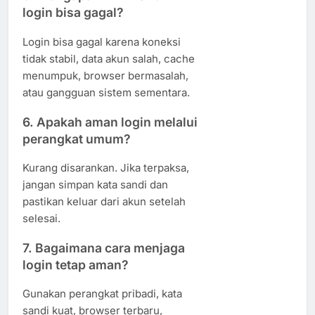
login bisa gagal?
Login bisa gagal karena koneksi
tidak stabil, data akun salah, cache
menumpuk, browser bermasalah,
atau gangguan sistem sementara.
6. Apakah aman login melalui
perangkat umum?
Kurang disarankan. Jika terpaksa,
jangan simpan kata sandi dan
pastikan keluar dari akun setelah
selesai.
7. Bagaimana cara menjaga
login tetap aman?
Gunakan perangkat pribadi, kata
sandi kuat, browser terbaru,