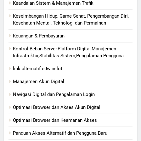
Keandalan Sistem & Manajemen Trafik
Keseimbangan Hidup, Game Sehat, Pengembangan Diri,
Kesehatan Mental, Teknologi dan Permainan
Keuangan & Pembayaran
Kontrol Beban Server,Platform Digital,Manajemen
Infrastruktur,Stabilitas Sistem,Pengalaman Pengguna
link alternatif edwinslot
Manajemen Akun Digital
Navigasi Digital dan Pengalaman Login
Optimasi Browser dan Akses Akun Digital
Optimasi Browser dan Keamanan Akses
Panduan Akses Alternatif dan Pengguna Baru