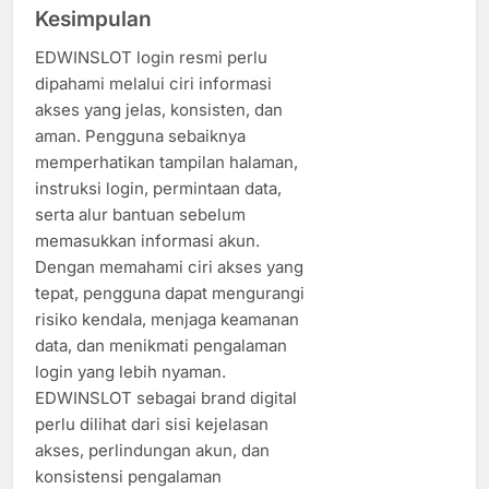
Kesimpulan
EDWINSLOT login resmi perlu
dipahami melalui ciri informasi
akses yang jelas, konsisten, dan
aman. Pengguna sebaiknya
memperhatikan tampilan halaman,
instruksi login, permintaan data,
serta alur bantuan sebelum
memasukkan informasi akun.
Dengan memahami ciri akses yang
tepat, pengguna dapat mengurangi
risiko kendala, menjaga keamanan
data, dan menikmati pengalaman
login yang lebih nyaman.
EDWINSLOT sebagai brand digital
perlu dilihat dari sisi kejelasan
akses, perlindungan akun, dan
konsistensi pengalaman