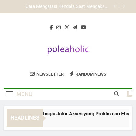
Skip
EDWINSLOT Login Resmi: Ciri Informasi Akses
to
yang Perlu Dipahami
content
Login Edwinslot Lewat iOS untuk Akses yang
Lebih Fleksibel dan Aman bagi Pengguna Mobile
TIARA4D Login sebagai Jalur Akses yang Praktis
dan Efisien
Cara Mengatasi Kendala Saat Mengakses
Edwinslot dengan Solusi Cepat dan Aman
EDWINSLOT Login Resmi: Ciri Informasi Akses
yang Perlu Dipahami
Poleaholic
Temukan Panduan Dan Tips Terbaik Untuk
Login Edwinslot Lewat iOS untuk Akses yang
NEWSLETTER
RANDOM NEWS
Lebih Fleksibel dan Aman bagi Pengguna Mobile
Pole Dance Di Poleaholic. Sumber Inspirasi
Bagi Para Penari Dan Penggemar Olahraga
MENU
Ini.
ARA4D Login sebagai Jalur Akses yang Praktis dan Efisien
HEADLINES
Weeks Ago