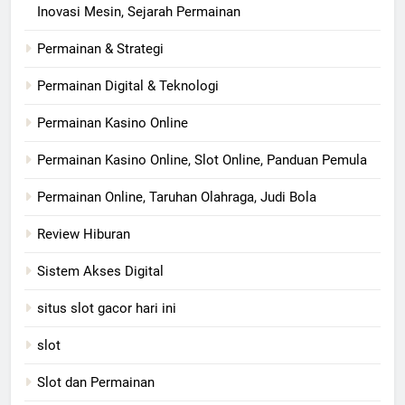
Inovasi Mesin, Sejarah Permainan
Permainan & Strategi
Permainan Digital & Teknologi
Permainan Kasino Online
Permainan Kasino Online, Slot Online, Panduan Pemula
Permainan Online, Taruhan Olahraga, Judi Bola
Review Hiburan
Sistem Akses Digital
situs slot gacor hari ini
slot
Slot dan Permainan