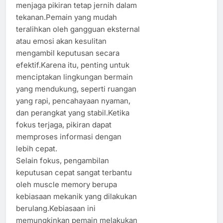
menjaga pikiran tetap jernih dalam
tekanan.Pemain yang mudah
teralihkan oleh gangguan eksternal
atau emosi akan kesulitan
mengambil keputusan secara
efektif.Karena itu, penting untuk
menciptakan lingkungan bermain
yang mendukung, seperti ruangan
yang rapi, pencahayaan nyaman,
dan perangkat yang stabil.Ketika
fokus terjaga, pikiran dapat
memproses informasi dengan
lebih cepat.
Selain fokus, pengambilan
keputusan cepat sangat terbantu
oleh muscle memory berupa
kebiasaan mekanik yang dilakukan
berulang.Kebiasaan ini
memungkinkan pemain melakukan