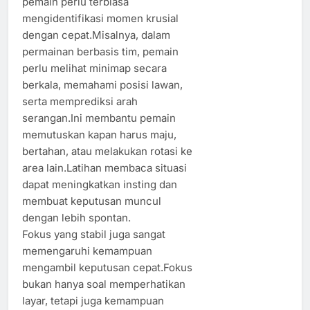
pemain perlu terbiasa
mengidentifikasi momen krusial
dengan cepat.Misalnya, dalam
permainan berbasis tim, pemain
perlu melihat minimap secara
berkala, memahami posisi lawan,
serta memprediksi arah
serangan.Ini membantu pemain
memutuskan kapan harus maju,
bertahan, atau melakukan rotasi ke
area lain.Latihan membaca situasi
dapat meningkatkan insting dan
membuat keputusan muncul
dengan lebih spontan.
Fokus yang stabil juga sangat
memengaruhi kemampuan
mengambil keputusan cepat.Fokus
bukan hanya soal memperhatikan
layar, tetapi juga kemampuan