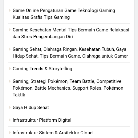
Game Online Pengaturan Game Teknologi Gaming
Kualitas Grafis Tips Gaming
Gaming Kesehatan Mental Tips Bermain Game Relaksasi
dan Stres Pengembangan Diri
Gaming Sehat, Olahraga Ringan, Kesehatan Tubuh, Gaya
Hidup Sehat, Tips Bermain Game, Olahraga untuk Gamer
Gaming Trends & Storytelling
Gaming, Strategi Pokémon, Team Battle, Competitive
Pokémon, Battle Mechanics, Support Roles, Pokémon
Taktik
Gaya Hidup Sehat
Infrastruktur Platform Digital
Infrastruktur Sistem & Arsitektur Cloud