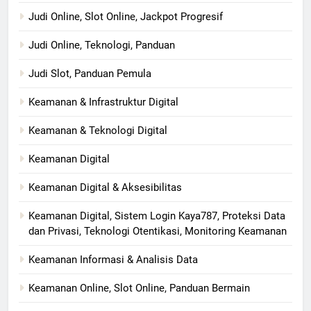
Judi Online, Slot Online, Jackpot Progresif
Judi Online, Teknologi, Panduan
Judi Slot, Panduan Pemula
Keamanan & Infrastruktur Digital
Keamanan & Teknologi Digital
Keamanan Digital
Keamanan Digital & Aksesibilitas
Keamanan Digital, Sistem Login Kaya787, Proteksi Data
dan Privasi, Teknologi Otentikasi, Monitoring Keamanan
Keamanan Informasi & Analisis Data
Keamanan Online, Slot Online, Panduan Bermain