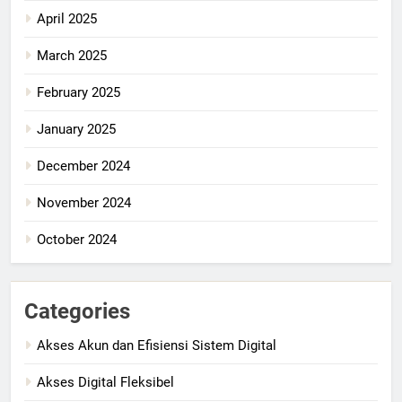
April 2025
March 2025
February 2025
January 2025
December 2024
November 2024
October 2024
Categories
Akses Akun dan Efisiensi Sistem Digital
Akses Digital Fleksibel