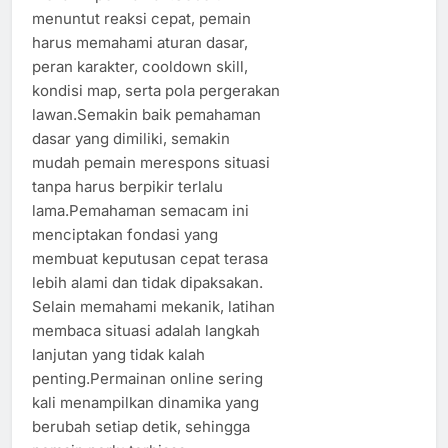
menuntut reaksi cepat, pemain
harus memahami aturan dasar,
peran karakter, cooldown skill,
kondisi map, serta pola pergerakan
lawan.Semakin baik pemahaman
dasar yang dimiliki, semakin
mudah pemain merespons situasi
tanpa harus berpikir terlalu
lama.Pemahaman semacam ini
menciptakan fondasi yang
membuat keputusan cepat terasa
lebih alami dan tidak dipaksakan.
Selain memahami mekanik, latihan
membaca situasi adalah langkah
lanjutan yang tidak kalah
penting.Permainan online sering
kali menampilkan dinamika yang
berubah setiap detik, sehingga