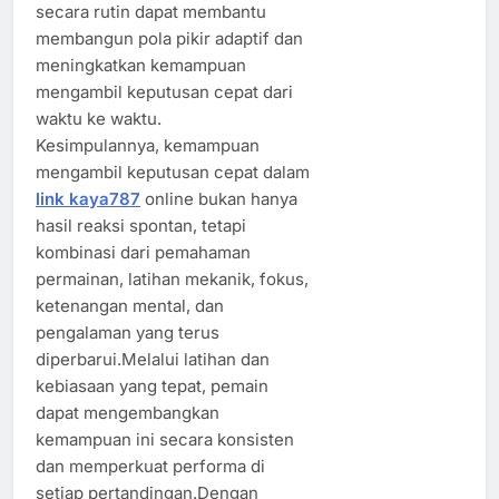
secara rutin dapat membantu
membangun pola pikir adaptif dan
meningkatkan kemampuan
mengambil keputusan cepat dari
waktu ke waktu.
Kesimpulannya, kemampuan
mengambil keputusan cepat dalam
link kaya787
online bukan hanya
hasil reaksi spontan, tetapi
kombinasi dari pemahaman
permainan, latihan mekanik, fokus,
ketenangan mental, dan
pengalaman yang terus
diperbarui.Melalui latihan dan
kebiasaan yang tepat, pemain
dapat mengembangkan
kemampuan ini secara konsisten
dan memperkuat performa di
setiap pertandingan.Dengan