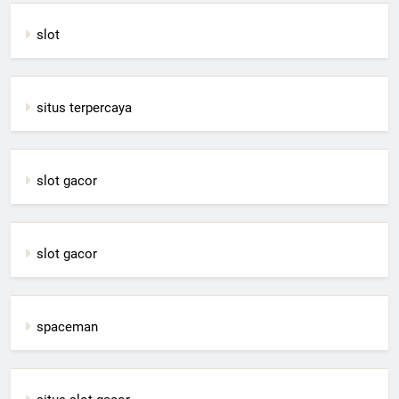
slot
situs terpercaya
slot gacor
slot gacor
spaceman