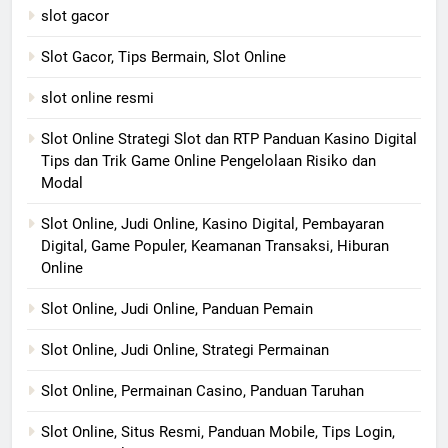
slot gacor
Slot Gacor, Tips Bermain, Slot Online
slot online resmi
Slot Online Strategi Slot dan RTP Panduan Kasino Digital
Tips dan Trik Game Online Pengelolaan Risiko dan
Modal
Slot Online, Judi Online, Kasino Digital, Pembayaran
Digital, Game Populer, Keamanan Transaksi, Hiburan
Online
Slot Online, Judi Online, Panduan Pemain
Slot Online, Judi Online, Strategi Permainan
Slot Online, Permainan Casino, Panduan Taruhan
Slot Online, Situs Resmi, Panduan Mobile, Tips Login,