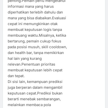
penting.Pemain perlu mengetahui
informasi mana yang harus
diperhatikan terlebih dahulu dan
mana yang bisa diabaikan.Evaluasi
cepat ini memungkinkan otak
membuat keputusan logis tanpa
membuang waktu.Misalnya, ketika
bertarung, pemain cukup fokus
pada posisi musuh, skill cooldown,
dan health bar, tanpa memikirkan
hal lain yang kurang
relevan.Penentuan prioritas
membuat keputusan lebih cepat
dan tepat.
Di sisi lain, kemampuan prediksi
juga berperan dalam mengambil
keputusan cepat.Prediksi bukan
berarti menebak sembarangan,
melainkan membaca pola