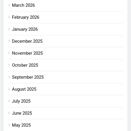
March 2026
February 2026
January 2026
December 2025
November 2025
October 2025
September 2025
August 2025
July 2025
June 2025
May 2025