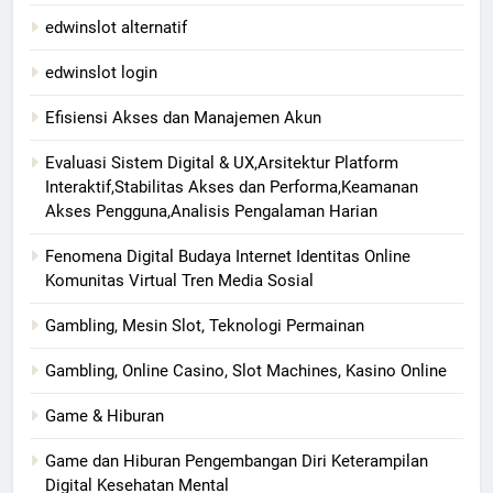
edwinslot alternatif
edwinslot login
Efisiensi Akses dan Manajemen Akun
Evaluasi Sistem Digital & UX,Arsitektur Platform
Interaktif,Stabilitas Akses dan Performa,Keamanan
Akses Pengguna,Analisis Pengalaman Harian
Fenomena Digital Budaya Internet Identitas Online
Komunitas Virtual Tren Media Sosial
Gambling, Mesin Slot, Teknologi Permainan
Gambling, Online Casino, Slot Machines, Kasino Online
Game & Hiburan
Game dan Hiburan Pengembangan Diri Keterampilan
Digital Kesehatan Mental