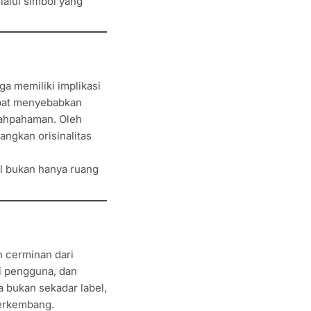
lalui simbol yang
a memiliki implikasi
dapat menyebabkan
lahpahaman. Oleh
ngkan orisinalitas
al bukan hanya ruang
ah cerminan dari
gi pengguna, dan
a bukan sekadar label,
berkembang.