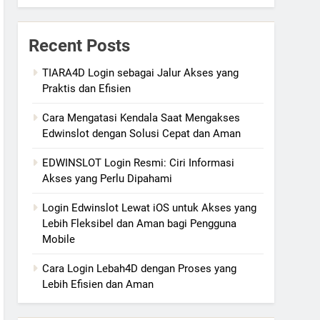
Recent Posts
TIARA4D Login sebagai Jalur Akses yang
Praktis dan Efisien
Cara Mengatasi Kendala Saat Mengakses
Edwinslot dengan Solusi Cepat dan Aman
EDWINSLOT Login Resmi: Ciri Informasi
Akses yang Perlu Dipahami
Login Edwinslot Lewat iOS untuk Akses yang
Lebih Fleksibel dan Aman bagi Pengguna
Mobile
Cara Login Lebah4D dengan Proses yang
Lebih Efisien dan Aman