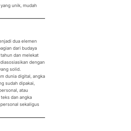
 yang unik, mudah
enjadi dua elemen
agian dari budaya
n tahun dan melekat
g diasosiasikan dengan
ang solid.
 dunia digital, angka
g sudah dipakai,
personal, atau
 teks dan angka
personal sekaligus