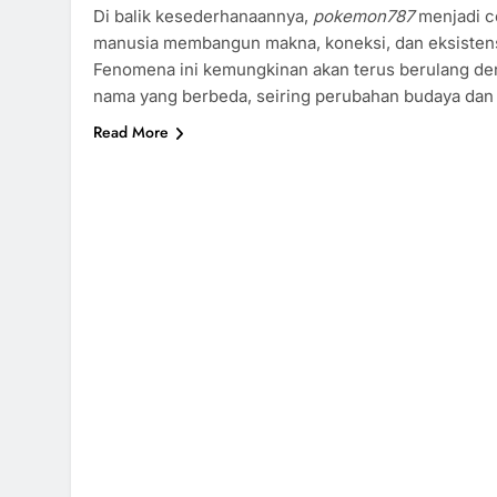
Di balik kesederhanaannya,
pokemon787
menjadi c
manusia membangun makna, koneksi, dan eksistensi 
Fenomena ini kemungkinan akan terus berulang de
nama yang berbeda, seiring perubahan budaya dan t
Read More