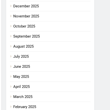
December 2025
November 2025
October 2025
September 2025
August 2025
July 2025
June 2025
May 2025
April 2025
March 2025
February 2025