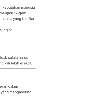
 kebutuhan manusia
 menjadi “wajah”
i, nama yang familiar
 ingin:
idak selalu harus
 kali lebih efektif.
peran dalam
e yang mengandung