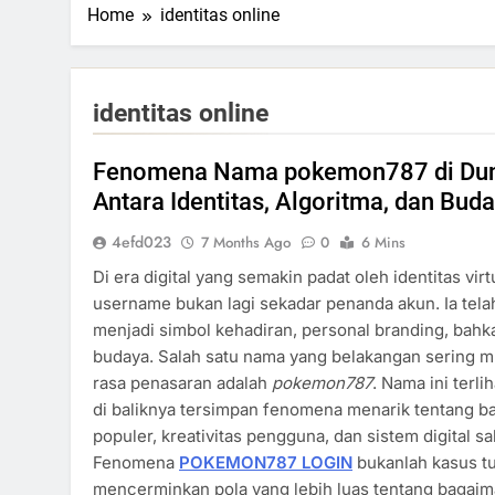
Home
identitas online
identitas online
Fenomena Nama pokemon787 di Dunia
Antara Identitas, Algoritma, dan Bud
4efd023
7 Months Ago
0
6 Mins
Di era digital yang semakin padat oleh identitas vir
username bukan lagi sekadar penanda akun. Ia tel
menjadi simbol kehadiran, personal branding, bahk
budaya. Salah satu nama yang belakangan sering 
rasa penasaran adalah
pokemon787
. Nama ini terl
di baliknya tersimpan fenomena menarik tentang 
populer, kreativitas pengguna, dan sistem digital sa
Fenomena
POKEMON787 LOGIN
bukanlah kasus tu
mencerminkan pola yang lebih luas tentang bagai