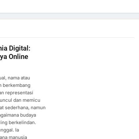
 Digital:
aya Online
tual, nama atau
ah berkembang
an representasi
muncul dan memicu
ihat sederhana, namun
bagaimana budaya
ling berkelindan.
nggal. Ia
mana manusia