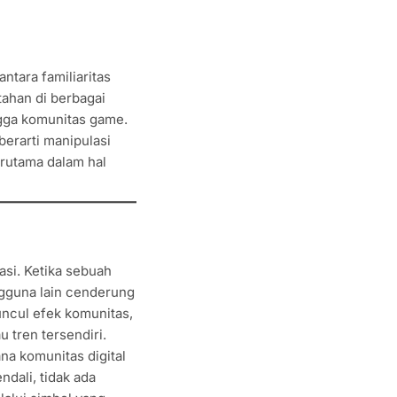
ntara familiaritas
tahan di berbagai
ingga komunitas game.
erarti manipulasi
erutama dalam hal
asi. Ketika sebuah
ngguna lain cenderung
muncul efek komunitas,
 tren tersendiri.
a komunitas digital
ndali, tidak ada