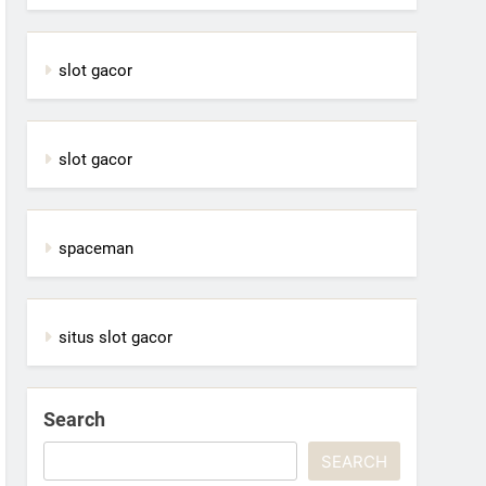
slot gacor
slot gacor
spaceman
situs slot gacor
Search
SEARCH