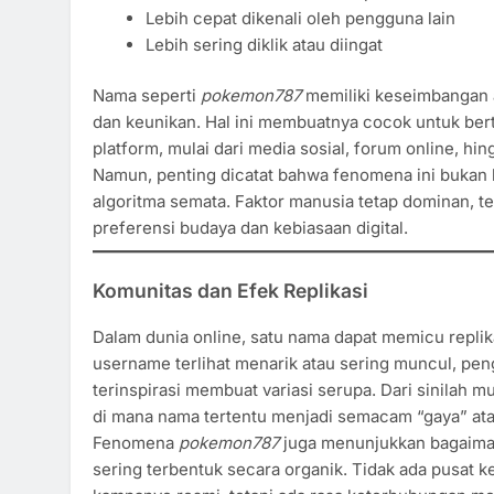
Lebih cepat dikenali oleh pengguna lain
Lebih sering diklik atau diingat
Nama seperti
pokemon787
memiliki keseimbangan a
dan keunikan. Hal ini membuatnya cocok untuk ber
platform, mulai dari media sosial, forum online, h
Namun, penting dicatat bahwa fenomena ini bukan b
algoritma semata. Faktor manusia tetap dominan, t
preferensi budaya dan kebiasaan digital.
Komunitas dan Efek Replikasi
Dalam dunia online, satu nama dapat memicu replik
username terlihat menarik atau sering muncul, pe
terinspirasi membuat variasi serupa. Dari sinilah 
di mana nama tertentu menjadi semacam “gaya” atau
Fenomena
pokemon787
juga menunjukkan bagaiman
sering terbentuk secara organik. Tidak ada pusat ke