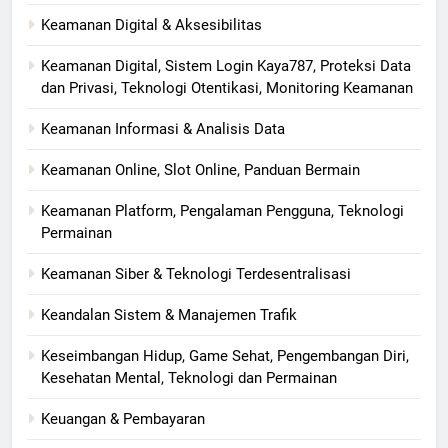
Keamanan Digital & Aksesibilitas
Keamanan Digital, Sistem Login Kaya787, Proteksi Data
dan Privasi, Teknologi Otentikasi, Monitoring Keamanan
Keamanan Informasi & Analisis Data
Keamanan Online, Slot Online, Panduan Bermain
Keamanan Platform, Pengalaman Pengguna, Teknologi
Permainan
Keamanan Siber & Teknologi Terdesentralisasi
Keandalan Sistem & Manajemen Trafik
Keseimbangan Hidup, Game Sehat, Pengembangan Diri,
Kesehatan Mental, Teknologi dan Permainan
Keuangan & Pembayaran