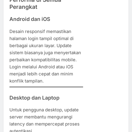
Perangkat
Android dan iOS
Desain responsif memastikan
halaman login tampil optimal di
berbagai ukuran layar. Update
sistem biasanya juga menyertakan
perbaikan kompatibilitas mobile.
Login melalui Android atau iOS
menjadi lebih cepat dan minim
konflik tampilan.
Desktop dan Laptop
Untuk pengguna desktop, update
server membantu mengurangi
latency dan mempercepat proses
autentikasi.