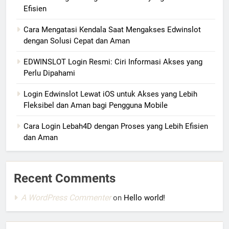
Efisien
Cara Mengatasi Kendala Saat Mengakses Edwinslot
dengan Solusi Cepat dan Aman
EDWINSLOT Login Resmi: Ciri Informasi Akses yang
Perlu Dipahami
Login Edwinslot Lewat iOS untuk Akses yang Lebih
Fleksibel dan Aman bagi Pengguna Mobile
Cara Login Lebah4D dengan Proses yang Lebih Efisien
dan Aman
Recent Comments
A WordPress Commenter
on
Hello world!