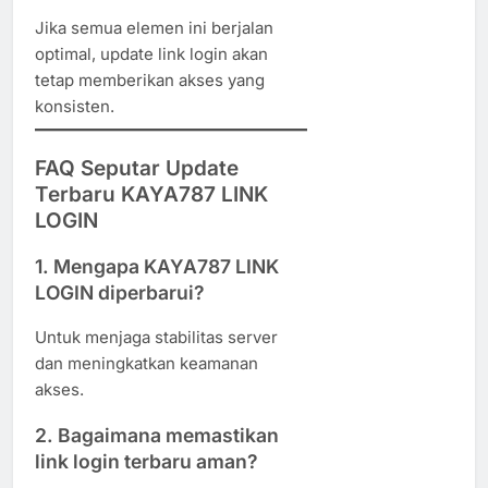
Jika semua elemen ini berjalan
optimal, update link login akan
tetap memberikan akses yang
konsisten.
FAQ Seputar Update
Terbaru KAYA787 LINK
LOGIN
1. Mengapa KAYA787 LINK
LOGIN diperbarui?
Untuk menjaga stabilitas server
dan meningkatkan keamanan
akses.
2. Bagaimana memastikan
link login terbaru aman?