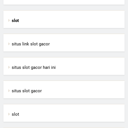
slot
situs link slot gacor
situs slot gacor hari ini
situs slot gacor
slot