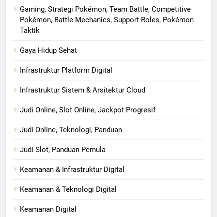
Gaming, Strategi Pokémon, Team Battle, Competitive
Pokémon, Battle Mechanics, Support Roles, Pokémon
Taktik
Gaya Hidup Sehat
Infrastruktur Platform Digital
Infrastruktur Sistem & Arsitektur Cloud
Judi Online, Slot Online, Jackpot Progresif
Judi Online, Teknologi, Panduan
Judi Slot, Panduan Pemula
Keamanan & Infrastruktur Digital
Keamanan & Teknologi Digital
Keamanan Digital