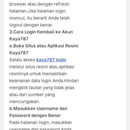
browser atau dengan refresh
halaman.Jika halaman login
muncul, itu berarti Anda telah
logout dengan benar.
3.Cara Login Kembali ke Akun
Kaya787
a.Buka Situs atau Aplikasi Resmi
Kaya787
Selalu akses
kaya787 login
melalui situs resmi atau aplikasi
resminya untuk memastikan
keamanan data login Anda.Hindari
mengklik tautan yang tidak jelas
atau dari sumber yang
mencurigakan.
b.Masukkan Username dan
Password dengan Benar
Pada halaman login, masukkan
username dan password Anda