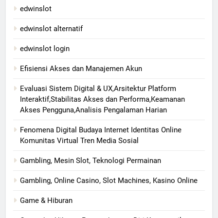
edwinslot
edwinslot alternatif
edwinslot login
Efisiensi Akses dan Manajemen Akun
Evaluasi Sistem Digital & UX,Arsitektur Platform
Interaktif,Stabilitas Akses dan Performa,Keamanan
Akses Pengguna,Analisis Pengalaman Harian
Fenomena Digital Budaya Internet Identitas Online
Komunitas Virtual Tren Media Sosial
Gambling, Mesin Slot, Teknologi Permainan
Gambling, Online Casino, Slot Machines, Kasino Online
Game & Hiburan