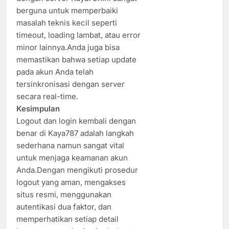
berguna untuk memperbaiki
masalah teknis kecil seperti
timeout, loading lambat, atau error
minor lainnya.Anda juga bisa
memastikan bahwa setiap update
pada akun Anda telah
tersinkronisasi dengan server
secara real-time.
Kesimpulan
Logout dan login kembali dengan
benar di Kaya787 adalah langkah
sederhana namun sangat vital
untuk menjaga keamanan akun
Anda.Dengan mengikuti prosedur
logout yang aman, mengakses
situs resmi, menggunakan
autentikasi dua faktor, dan
memperhatikan setiap detail