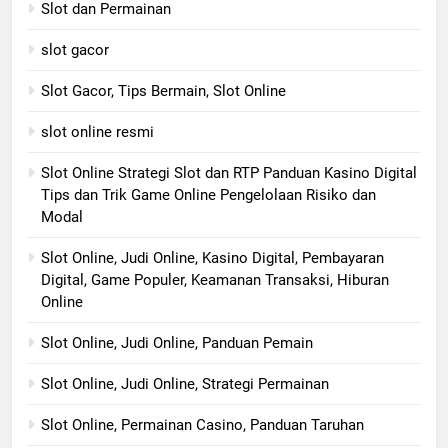
Slot dan Permainan
slot gacor
Slot Gacor, Tips Bermain, Slot Online
slot online resmi
Slot Online Strategi Slot dan RTP Panduan Kasino Digital
Tips dan Trik Game Online Pengelolaan Risiko dan
Modal
Slot Online, Judi Online, Kasino Digital, Pembayaran
Digital, Game Populer, Keamanan Transaksi, Hiburan
Online
Slot Online, Judi Online, Panduan Pemain
Slot Online, Judi Online, Strategi Permainan
Slot Online, Permainan Casino, Panduan Taruhan