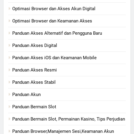
Optimasi Browser dan Akses Akun Digital
Optimasi Browser dan Keamanan Akses
Panduan Akses Alternatif dan Pengguna Baru
Panduan Akses Digital
Panduan Akses iOS dan Keamanan Mobile
Panduan Akses Resmi
Panduan Akses Stabil
Panduan Akun
Panduan Bermain Slot
Panduan Bermain Slot, Permainan Kasino, Tips Perjudian
Panduan Browser,Manajemen Sesi,Keamanan Akun