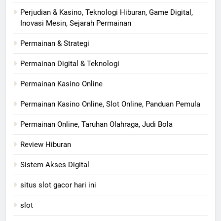
Perjudian & Kasino, Teknologi Hiburan, Game Digital,
Inovasi Mesin, Sejarah Permainan
Permainan & Strategi
Permainan Digital & Teknologi
Permainan Kasino Online
Permainan Kasino Online, Slot Online, Panduan Pemula
Permainan Online, Taruhan Olahraga, Judi Bola
Review Hiburan
Sistem Akses Digital
situs slot gacor hari ini
slot