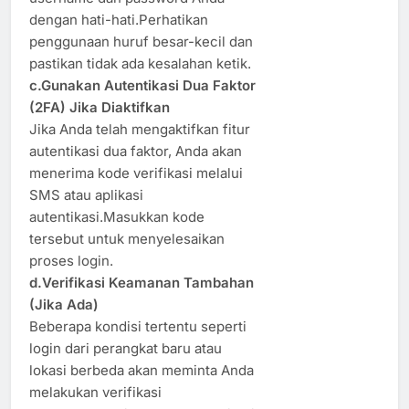
dengan hati-hati.Perhatikan
penggunaan huruf besar-kecil dan
pastikan tidak ada kesalahan ketik.
c.Gunakan Autentikasi Dua Faktor
(2FA) Jika Diaktifkan
Jika Anda telah mengaktifkan fitur
autentikasi dua faktor, Anda akan
menerima kode verifikasi melalui
SMS atau aplikasi
autentikasi.Masukkan kode
tersebut untuk menyelesaikan
proses login.
d.Verifikasi Keamanan Tambahan
(Jika Ada)
Beberapa kondisi tertentu seperti
login dari perangkat baru atau
lokasi berbeda akan meminta Anda
melakukan verifikasi