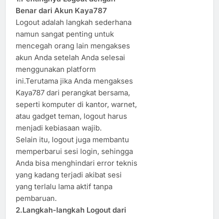
Benar dari Akun Kaya787
Logout adalah langkah sederhana
namun sangat penting untuk
mencegah orang lain mengakses
akun Anda setelah Anda selesai
menggunakan platform
ini.Terutama jika Anda mengakses
Kaya787 dari perangkat bersama,
seperti komputer di kantor, warnet,
atau gadget teman, logout harus
menjadi kebiasaan wajib.
Selain itu, logout juga membantu
memperbarui sesi login, sehingga
Anda bisa menghindari error teknis
yang kadang terjadi akibat sesi
yang terlalu lama aktif tanpa
pembaruan.
2.Langkah-langkah Logout dari