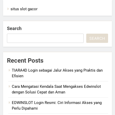
situs slot gacor
Search
SEARCH
Recent Posts
TIARA4D Login sebagai Jalur Akses yang Praktis dan
Efisien
Cara Mengatasi Kendala Saat Mengakses Edwinslot
dengan Solusi Cepat dan Aman
EDWINSLOT Login Resmi: Ciri Informasi Akses yang
Perlu Dipahami