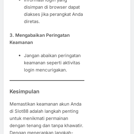
disimpan di browser dapat
diakses jika perangkat Anda
diretas.
3. Mengabaikan Peringatan
Keamanan
Jangan abaikan peringatan
keamanan seperti aktivitas
login mencurigakan.
Kesimpulan
Memastikan keamanan akun Anda
di Slot88 adalah langkah penting
untuk menikmati permainan
dengan tenang dan tanpa khawatir.
Dengan menerapkan langkah-