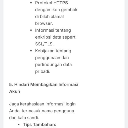
Protokol
HTTPS
dengan ikon gembok
di bilah alamat
browser.
Informasi tentang
enkripsi data seperti
SSL/TLS.
Kebijakan tentang
penggunaan dan
perlindungan data
pribadi.
5. Hindari Membagikan Informasi
Akun
Jaga kerahasiaan informasi login
Anda, termasuk nama pengguna
dan kata sandi.
Tips Tambahan: