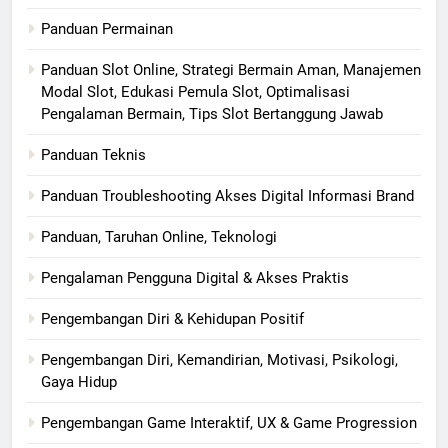
Panduan Permainan
Panduan Slot Online, Strategi Bermain Aman, Manajemen
Modal Slot, Edukasi Pemula Slot, Optimalisasi
Pengalaman Bermain, Tips Slot Bertanggung Jawab
Panduan Teknis
Panduan Troubleshooting Akses Digital Informasi Brand
Panduan, Taruhan Online, Teknologi
Pengalaman Pengguna Digital & Akses Praktis
Pengembangan Diri & Kehidupan Positif
Pengembangan Diri, Kemandirian, Motivasi, Psikologi,
Gaya Hidup
Pengembangan Game Interaktif, UX & Game Progression