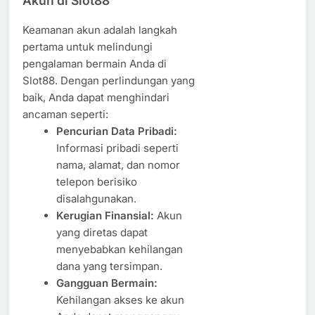
Akun di Slot88
Keamanan akun adalah langkah
pertama untuk melindungi
pengalaman bermain Anda di
Slot88. Dengan perlindungan yang
baik, Anda dapat menghindari
ancaman seperti:
Pencurian Data Pribadi:
Informasi pribadi seperti
nama, alamat, dan nomor
telepon berisiko
disalahgunakan.
Kerugian Finansial:
Akun
yang diretas dapat
menyebabkan kehilangan
dana yang tersimpan.
Gangguan Bermain:
Kehilangan akses ke akun