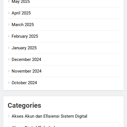
May 2025
April 2025
March 2025
February 2025
January 2025
December 2024
November 2024
October 2024
Categories
Akses Akun dan Efisiensi Sistem Digital