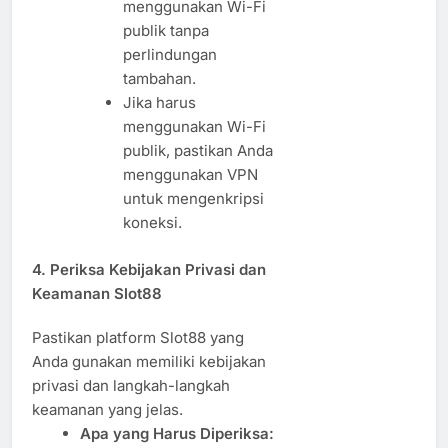
menggunakan Wi-Fi
publik tanpa
perlindungan
tambahan.
Jika harus
menggunakan Wi-Fi
publik, pastikan Anda
menggunakan VPN
untuk mengenkripsi
koneksi.
4. Periksa Kebijakan Privasi dan
Keamanan Slot88
Pastikan platform Slot88 yang
Anda gunakan memiliki kebijakan
privasi dan langkah-langkah
keamanan yang jelas.
Apa yang Harus Diperiksa: