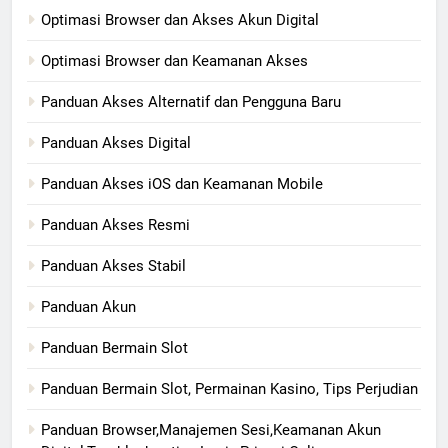
Optimasi Browser dan Akses Akun Digital
Optimasi Browser dan Keamanan Akses
Panduan Akses Alternatif dan Pengguna Baru
Panduan Akses Digital
Panduan Akses iOS dan Keamanan Mobile
Panduan Akses Resmi
Panduan Akses Stabil
Panduan Akun
Panduan Bermain Slot
Panduan Bermain Slot, Permainan Kasino, Tips Perjudian
Panduan Browser,Manajemen Sesi,Keamanan Akun