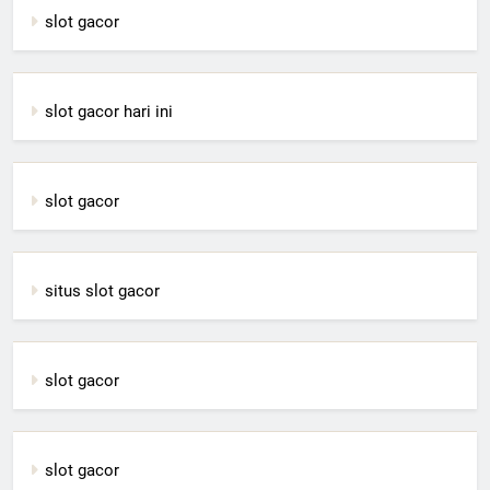
slot gacor
slot gacor hari ini
slot gacor
situs slot gacor
slot gacor
slot gacor