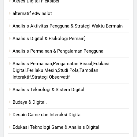
Akses Digital Fleksibel
alternatif edwinslot
Analisis Aktivitas Pengguna & Strategi Waktu Bermain
Analisis Digital & Psikologi Pemain]
Analisis Permainan & Pengalaman Pengguna
Analisis Permainan,Pengamatan Visual,Edukasi
Digital,Perilaku Mesin,Studi Pola,Tampilan
Interaktif,Strategi Observatif
Analisis Teknologi & Sistem Digital
Budaya & Digital.
Desain Game dan Interaksi Digital
Edukasi Teknologi Game & Analisis Digital