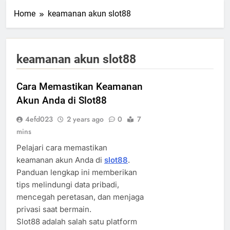
Home
keamanan akun slot88
keamanan akun slot88
Cara Memastikan Keamanan
Akun Anda di Slot88
4efd023
2 years ago
0
7
mins
Pelajari cara memastikan
keamanan akun Anda di
slot88
.
Panduan lengkap ini memberikan
tips melindungi data pribadi,
mencegah peretasan, dan menjaga
privasi saat bermain.
Slot88 adalah salah satu platform