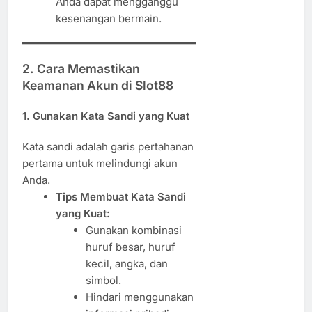
Anda dapat mengganggu
kesenangan bermain.
2. Cara Memastikan
Keamanan Akun di Slot88
1. Gunakan Kata Sandi yang Kuat
Kata sandi adalah garis pertahanan
pertama untuk melindungi akun
Anda.
Tips Membuat Kata Sandi
yang Kuat:
Gunakan kombinasi
huruf besar, huruf
kecil, angka, dan
simbol.
Hindari menggunakan