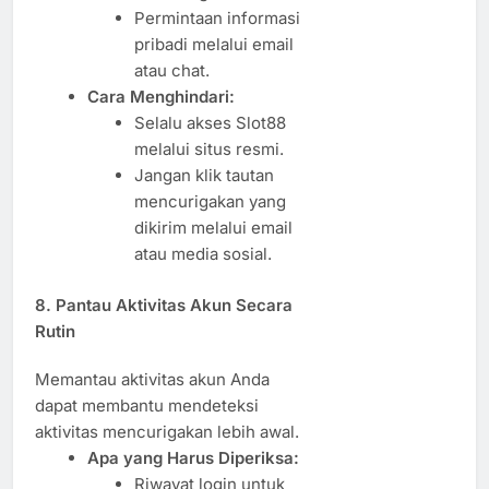
Permintaan informasi
pribadi melalui email
atau chat.
Cara Menghindari:
Selalu akses Slot88
melalui situs resmi.
Jangan klik tautan
mencurigakan yang
dikirim melalui email
atau media sosial.
8. Pantau Aktivitas Akun Secara
Rutin
Memantau aktivitas akun Anda
dapat membantu mendeteksi
aktivitas mencurigakan lebih awal.
Apa yang Harus Diperiksa:
Riwayat login untuk