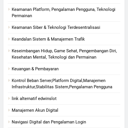
Keamanan Platform, Pengalaman Pengguna, Teknologi
Permainan
Keamanan Siber & Teknologi Terdesentralisasi
Keandalan Sistem & Manajemen Trafik
Keseimbangan Hidup, Game Sehat, Pengembangan Diri,
Kesehatan Mental, Teknologi dan Permainan
Keuangan & Pembayaran
Kontrol Beban Server,Platform Digital,Manajemen
Infrastruktur,Stabilitas Sistem,Pengalaman Pengguna
link alternatif edwinslot
Manajemen Akun Digital
Navigasi Digital dan Pengalaman Login