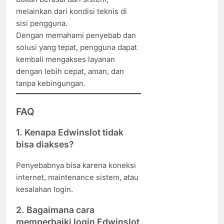
melainkan dari kondisi teknis di
sisi pengguna.
Dengan memahami penyebab dan
solusi yang tepat, pengguna dapat
kembali mengakses layanan
dengan lebih cepat, aman, dan
tanpa kebingungan.
FAQ
1. Kenapa Edwinslot tidak
bisa diakses?
Penyebabnya bisa karena koneksi
internet, maintenance sistem, atau
kesalahan login.
2. Bagaimana cara
memperbaiki login Edwinslot