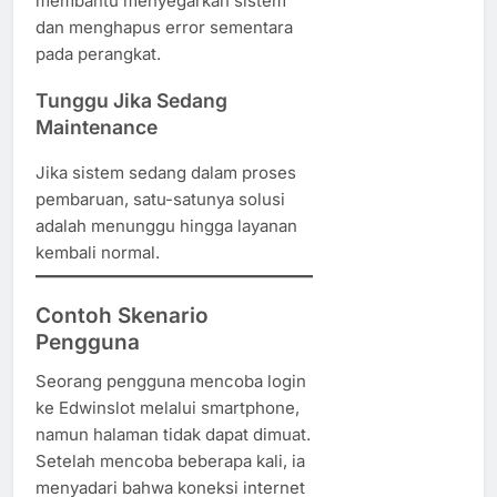
membantu menyegarkan sistem
dan menghapus error sementara
pada perangkat.
Tunggu Jika Sedang
Maintenance
Jika sistem sedang dalam proses
pembaruan, satu-satunya solusi
adalah menunggu hingga layanan
kembali normal.
Contoh Skenario
Pengguna
Seorang pengguna mencoba login
ke Edwinslot melalui smartphone,
namun halaman tidak dapat dimuat.
Setelah mencoba beberapa kali, ia
menyadari bahwa koneksi internet