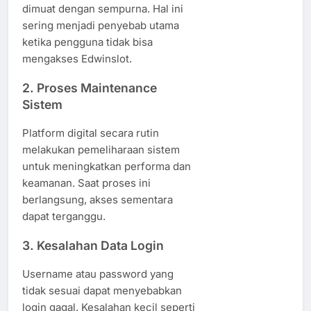
dimuat dengan sempurna. Hal ini
sering menjadi penyebab utama
ketika pengguna tidak bisa
mengakses Edwinslot.
2. Proses Maintenance
Sistem
Platform digital secara rutin
melakukan pemeliharaan sistem
untuk meningkatkan performa dan
keamanan. Saat proses ini
berlangsung, akses sementara
dapat terganggu.
3. Kesalahan Data Login
Username atau password yang
tidak sesuai dapat menyebabkan
login gagal. Kesalahan kecil seperti