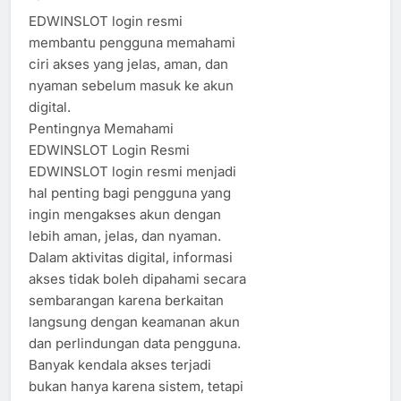
EDWINSLOT login resmi
membantu pengguna memahami
ciri akses yang jelas, aman, dan
nyaman sebelum masuk ke akun
digital.
Pentingnya Memahami
EDWINSLOT Login Resmi
EDWINSLOT login resmi menjadi
hal penting bagi pengguna yang
ingin mengakses akun dengan
lebih aman, jelas, dan nyaman.
Dalam aktivitas digital, informasi
akses tidak boleh dipahami secara
sembarangan karena berkaitan
langsung dengan keamanan akun
dan perlindungan data pengguna.
Banyak kendala akses terjadi
bukan hanya karena sistem, tetapi