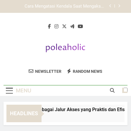
Skip
EDWINSLOT Login Resmi: Ciri Informasi Akses
to
yang Perlu Dipahami
content
Login Edwinslot Lewat iOS untuk Akses yang
Lebih Fleksibel dan Aman bagi Pengguna Mobile
TIARA4D Login sebagai Jalur Akses yang Praktis
dan Efisien
Cara Mengatasi Kendala Saat Mengakses
Edwinslot dengan Solusi Cepat dan Aman
EDWINSLOT Login Resmi: Ciri Informasi Akses
yang Perlu Dipahami
Poleaholic
Temukan Panduan Dan Tips Terbaik Untuk
Login Edwinslot Lewat iOS untuk Akses yang
NEWSLETTER
RANDOM NEWS
Lebih Fleksibel dan Aman bagi Pengguna Mobile
Pole Dance Di Poleaholic. Sumber Inspirasi
Bagi Para Penari Dan Penggemar Olahraga
MENU
Ini.
ARA4D Login sebagai Jalur Akses yang Praktis dan Efisien
HEADLINES
Weeks Ago