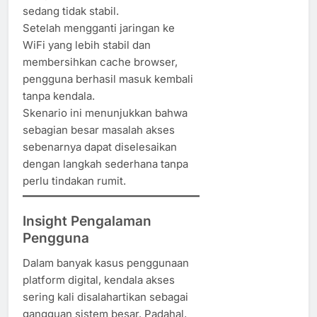
sedang tidak stabil.
Setelah mengganti jaringan ke
WiFi yang lebih stabil dan
membersihkan cache browser,
pengguna berhasil masuk kembali
tanpa kendala.
Skenario ini menunjukkan bahwa
sebagian besar masalah akses
sebenarnya dapat diselesaikan
dengan langkah sederhana tanpa
perlu tindakan rumit.
Insight Pengalaman
Pengguna
Dalam banyak kasus penggunaan
platform digital, kendala akses
sering kali disalahartikan sebagai
gangguan sistem besar. Padahal,