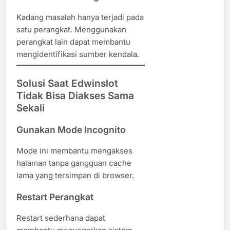
Kadang masalah hanya terjadi pada
satu perangkat. Menggunakan
perangkat lain dapat membantu
mengidentifikasi sumber kendala.
Solusi Saat Edwinslot
Tidak Bisa Diakses Sama
Sekali
Gunakan Mode Incognito
Mode ini membantu mengakses
halaman tanpa gangguan cache
lama yang tersimpan di browser.
Restart Perangkat
Restart sederhana dapat