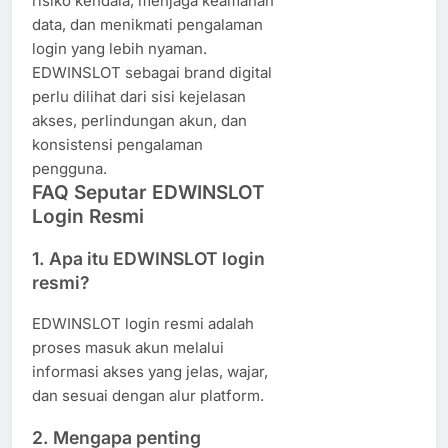
risiko kendala, menjaga keamanan
data, dan menikmati pengalaman
login yang lebih nyaman.
EDWINSLOT sebagai brand digital
perlu dilihat dari sisi kejelasan
akses, perlindungan akun, dan
konsistensi pengalaman
pengguna.
FAQ Seputar EDWINSLOT
Login Resmi
1. Apa itu EDWINSLOT login
resmi?
EDWINSLOT login resmi adalah
proses masuk akun melalui
informasi akses yang jelas, wajar,
dan sesuai dengan alur platform.
2. Mengapa penting