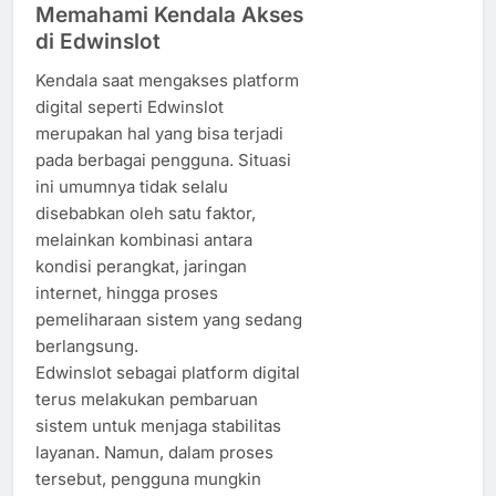
Memahami Kendala Akses
di Edwinslot
Kendala saat mengakses platform
digital seperti Edwinslot
merupakan hal yang bisa terjadi
pada berbagai pengguna. Situasi
ini umumnya tidak selalu
disebabkan oleh satu faktor,
melainkan kombinasi antara
kondisi perangkat, jaringan
internet, hingga proses
pemeliharaan sistem yang sedang
berlangsung.
Edwinslot sebagai platform digital
terus melakukan pembaruan
sistem untuk menjaga stabilitas
layanan. Namun, dalam proses
tersebut, pengguna mungkin