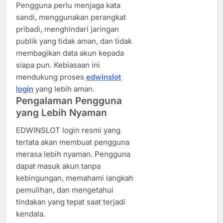
Pengguna perlu menjaga kata
sandi, menggunakan perangkat
pribadi, menghindari jaringan
publik yang tidak aman, dan tidak
membagikan data akun kepada
siapa pun. Kebiasaan ini
mendukung proses
edwinslot
login
yang lebih aman.
Pengalaman Pengguna
yang Lebih Nyaman
EDWINSLOT login resmi yang
tertata akan membuat pengguna
merasa lebih nyaman. Pengguna
dapat masuk akun tanpa
kebingungan, memahami langkah
pemulihan, dan mengetahui
tindakan yang tepat saat terjadi
kendala.