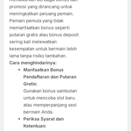
promosi yang dirancang untuk
meningkatkan peluang pemain.
Pemain pemula yang tidak
memanfaatkan bonus seperti
putaran gratis atau bonus deposit
sering kali melewatkan
kesempatan untuk bermain lebih
lama tanpa risiko tambahan.
Cara menghindarinya:
Manfaatkan Bonus
Pendaftaran dan Putaran
Gratis:
Gunakan bonus sambutan
untuk mencoba slot baru
atau memperpanjang sesi
bermain Anda.
Periksa Syarat dan
Ketentuan: