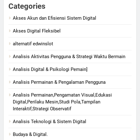
Categories
Akses Akun dan Efisiensi Sistem Digital
Akses Digital Fleksibel
alternatif edwinslot
Analisis Aktivitas Pengguna & Strategi Waktu Bermain
Analisis Digital & Psikologi Pemain]
Analisis Permainan & Pengalaman Pengguna
Analisis Permainan,Pengamatan Visual,Edukasi
Digital,Perilaku Mesin,Studi Pola,Tampilan
Interaktif,Strategi Observatif
Analisis Teknologi & Sistem Digital
Budaya & Digital.