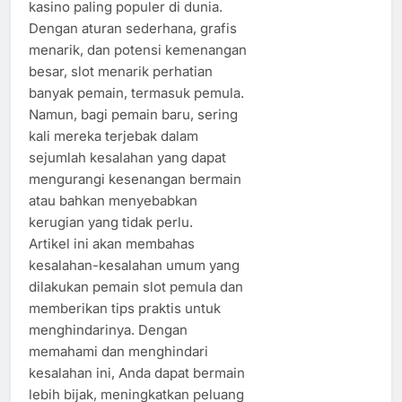
kasino paling populer di dunia.
Dengan aturan sederhana, grafis
menarik, dan potensi kemenangan
besar, slot menarik perhatian
banyak pemain, termasuk pemula.
Namun, bagi pemain baru, sering
kali mereka terjebak dalam
sejumlah kesalahan yang dapat
mengurangi kesenangan bermain
atau bahkan menyebabkan
kerugian yang tidak perlu.
Artikel ini akan membahas
kesalahan-kesalahan umum yang
dilakukan pemain slot pemula dan
memberikan tips praktis untuk
menghindarinya. Dengan
memahami dan menghindari
kesalahan ini, Anda dapat bermain
lebih bijak, meningkatkan peluang