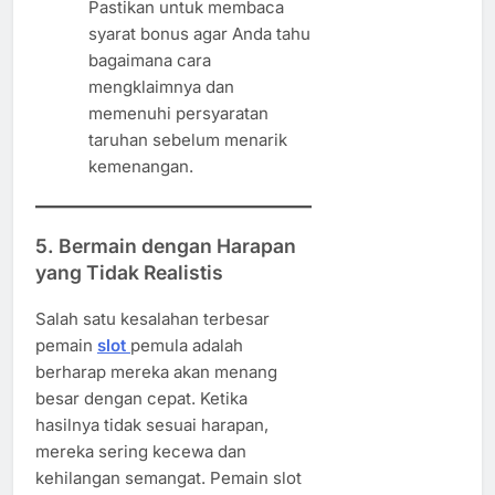
Pastikan untuk membaca
syarat bonus agar Anda tahu
bagaimana cara
mengklaimnya dan
memenuhi persyaratan
taruhan sebelum menarik
kemenangan.
5. Bermain dengan Harapan
yang Tidak Realistis
Salah satu kesalahan terbesar
pemain
slot
pemula adalah
berharap mereka akan menang
besar dengan cepat. Ketika
hasilnya tidak sesuai harapan,
mereka sering kecewa dan
kehilangan semangat. Pemain slot