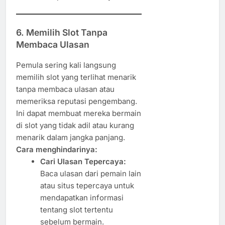
6. Memilih Slot Tanpa
Membaca Ulasan
Pemula sering kali langsung
memilih slot yang terlihat menarik
tanpa membaca ulasan atau
memeriksa reputasi pengembang.
Ini dapat membuat mereka bermain
di slot yang tidak adil atau kurang
menarik dalam jangka panjang.
Cara menghindarinya:
Cari Ulasan Tepercaya:
Baca ulasan dari pemain lain
atau situs tepercaya untuk
mendapatkan informasi
tentang slot tertentu
sebelum bermain.