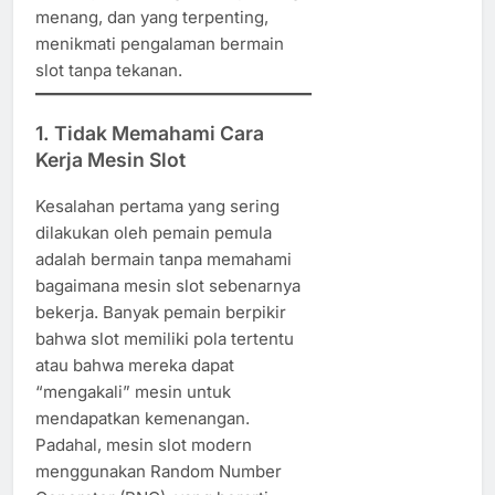
menang, dan yang terpenting,
menikmati pengalaman bermain
slot tanpa tekanan.
1. Tidak Memahami Cara
Kerja Mesin Slot
Kesalahan pertama yang sering
dilakukan oleh pemain pemula
adalah bermain tanpa memahami
bagaimana mesin slot sebenarnya
bekerja. Banyak pemain berpikir
bahwa slot memiliki pola tertentu
atau bahwa mereka dapat
“mengakali” mesin untuk
mendapatkan kemenangan.
Padahal, mesin slot modern
menggunakan Random Number