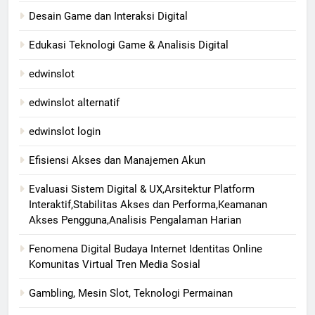
Desain Game dan Interaksi Digital
Edukasi Teknologi Game & Analisis Digital
edwinslot
edwinslot alternatif
edwinslot login
Efisiensi Akses dan Manajemen Akun
Evaluasi Sistem Digital & UX,Arsitektur Platform
Interaktif,Stabilitas Akses dan Performa,Keamanan
Akses Pengguna,Analisis Pengalaman Harian
Fenomena Digital Budaya Internet Identitas Online
Komunitas Virtual Tren Media Sosial
Gambling, Mesin Slot, Teknologi Permainan