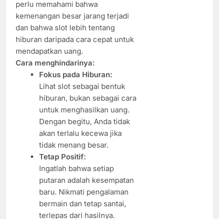
perlu memahami bahwa
kemenangan besar jarang terjadi
dan bahwa slot lebih tentang
hiburan daripada cara cepat untuk
mendapatkan uang.
Cara menghindarinya:
Fokus pada Hiburan:
Lihat slot sebagai bentuk
hiburan, bukan sebagai cara
untuk menghasilkan uang.
Dengan begitu, Anda tidak
akan terlalu kecewa jika
tidak menang besar.
Tetap Positif:
Ingatlah bahwa setiap
putaran adalah kesempatan
baru. Nikmati pengalaman
bermain dan tetap santai,
terlepas dari hasilnya.