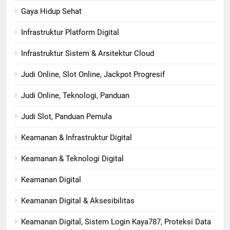
Gaya Hidup Sehat
Infrastruktur Platform Digital
Infrastruktur Sistem & Arsitektur Cloud
Judi Online, Slot Online, Jackpot Progresif
Judi Online, Teknologi, Panduan
Judi Slot, Panduan Pemula
Keamanan & Infrastruktur Digital
Keamanan & Teknologi Digital
Keamanan Digital
Keamanan Digital & Aksesibilitas
Keamanan Digital, Sistem Login Kaya787, Proteksi Data