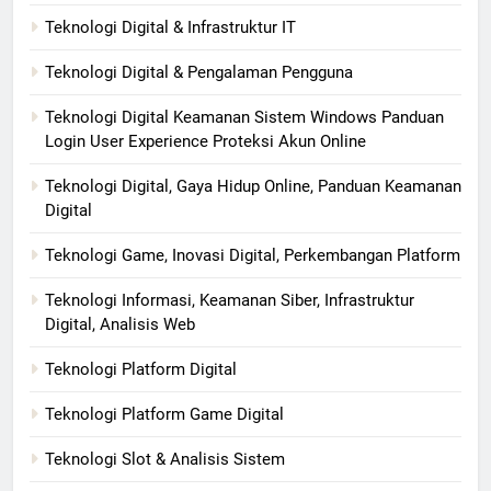
Teknologi Digital & Infrastruktur IT
Teknologi Digital & Pengalaman Pengguna
Teknologi Digital Keamanan Sistem Windows Panduan
Login User Experience Proteksi Akun Online
Teknologi Digital, Gaya Hidup Online, Panduan Keamanan
Digital
Teknologi Game, Inovasi Digital, Perkembangan Platform
Teknologi Informasi, Keamanan Siber, Infrastruktur
Digital, Analisis Web
Teknologi Platform Digital
Teknologi Platform Game Digital
Teknologi Slot & Analisis Sistem