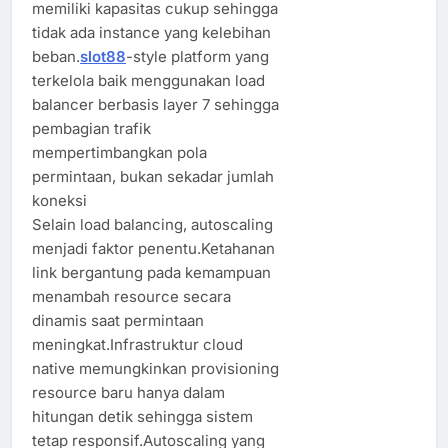
memiliki kapasitas cukup sehingga
tidak ada instance yang kelebihan
beban.
slot88
-style platform yang
terkelola baik menggunakan load
balancer berbasis layer 7 sehingga
pembagian trafik
mempertimbangkan pola
permintaan, bukan sekadar jumlah
koneksi
Selain load balancing, autoscaling
menjadi faktor penentu.Ketahanan
link bergantung pada kemampuan
menambah resource secara
dinamis saat permintaan
meningkat.Infrastruktur cloud
native memungkinkan provisioning
resource baru hanya dalam
hitungan detik sehingga sistem
tetap responsif.Autoscaling yang