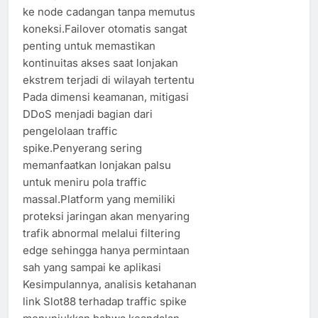
ke node cadangan tanpa memutus
koneksi.Failover otomatis sangat
penting untuk memastikan
kontinuitas akses saat lonjakan
ekstrem terjadi di wilayah tertentu
Pada dimensi keamanan, mitigasi
DDoS menjadi bagian dari
pengelolaan traffic
spike.Penyerang sering
memanfaatkan lonjakan palsu
untuk meniru pola traffic
massal.Platform yang memiliki
proteksi jaringan akan menyaring
trafik abnormal melalui filtering
edge sehingga hanya permintaan
sah yang sampai ke aplikasi
Kesimpulannya, analisis ketahanan
link Slot88 terhadap traffic spike