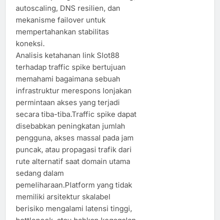
autoscaling, DNS resilien, dan
mekanisme failover untuk
mempertahankan stabilitas
koneksi.
Analisis ketahanan link Slot88
terhadap traffic spike bertujuan
memahami bagaimana sebuah
infrastruktur merespons lonjakan
permintaan akses yang terjadi
secara tiba-tiba.Traffic spike dapat
disebabkan peningkatan jumlah
pengguna, akses massal pada jam
puncak, atau propagasi trafik dari
rute alternatif saat domain utama
sedang dalam
pemeliharaan.Platform yang tidak
memiliki arsitektur skalabel
berisiko mengalami latensi tinggi,