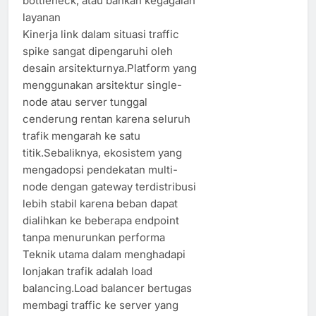
bottleneck, atau bahkan kegagalan
layanan
Kinerja link dalam situasi traffic
spike sangat dipengaruhi oleh
desain arsitekturnya.Platform yang
menggunakan arsitektur single-
node atau server tunggal
cenderung rentan karena seluruh
trafik mengarah ke satu
titik.Sebaliknya, ekosistem yang
mengadopsi pendekatan multi-
node dengan gateway terdistribusi
lebih stabil karena beban dapat
dialihkan ke beberapa endpoint
tanpa menurunkan performa
Teknik utama dalam menghadapi
lonjakan trafik adalah load
balancing.Load balancer bertugas
membagi traffic ke server yang