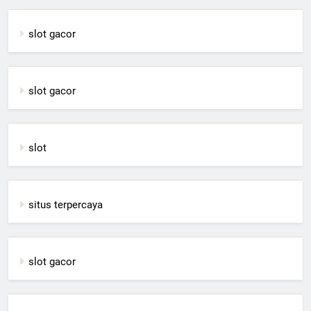
slot gacor
slot gacor
slot
situs terpercaya
slot gacor