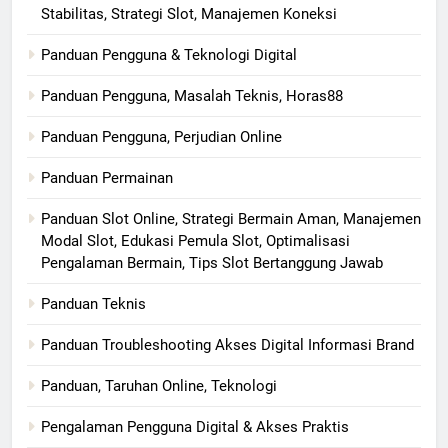
Stabilitas, Strategi Slot, Manajemen Koneksi
Panduan Pengguna & Teknologi Digital
Panduan Pengguna, Masalah Teknis, Horas88
Panduan Pengguna, Perjudian Online
Panduan Permainan
Panduan Slot Online, Strategi Bermain Aman, Manajemen
Modal Slot, Edukasi Pemula Slot, Optimalisasi
Pengalaman Bermain, Tips Slot Bertanggung Jawab
Panduan Teknis
Panduan Troubleshooting Akses Digital Informasi Brand
Panduan, Taruhan Online, Teknologi
Pengalaman Pengguna Digital & Akses Praktis