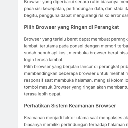
Browser yang diperbarui secara rutin biasanya mem
pada sisi kecepatan, perlindungan data, dan stabil
begitu, pengguna dapat mengurangi risiko error sa
Pilih Browser yang Ringan di Perangkat
Browser yang terlalu berat dapat membuat perangka
lambat, terutama pada ponsel dengan memori terba
sudah penuh aplikasi, membuka browser berat bi
login terasa lambat.
Pilih browser yang berjalan lancar di perangkat pr
membandingkan beberapa browser untuk melihat m
responsif saat membuka halaman, mengisi kolom l
tombol masuk.Browser yang ringan akan membant
terasa lebih cepat.
Perhatikan Sistem Keamanan Browser
Keamanan menjadi faktor utama saat mengakses ak
biasanya memiliki perlindungan terhadap halaman 