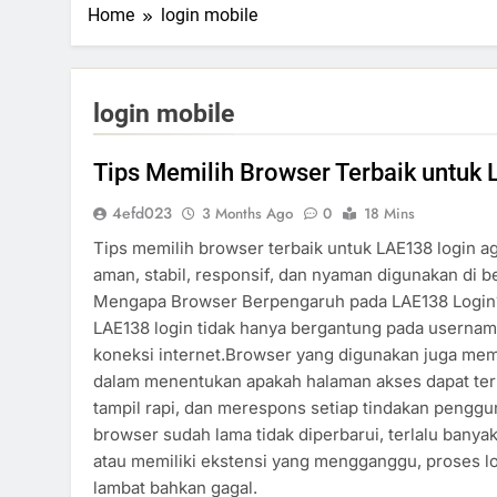
Home
login mobile
login mobile
Tips Memilih Browser Terbaik untuk
4efd023
3 Months Ago
0
18 Mins
Tips memilih browser terbaik untuk LAE138 login ag
aman, stabil, responsif, dan nyaman digunakan di b
Mengapa Browser Berpengaruh pada LAE138 Login
LAE138 login tidak hanya bergantung pada usernam
koneksi internet.Browser yang digunakan juga memi
dalam menentukan apakah halaman akses dapat ter
tampil rapi, dan merespons setiap tindakan penggu
browser sudah lama tidak diperbarui, terlalu bany
atau memiliki ekstensi yang mengganggu, proses lo
lambat bahkan gagal.