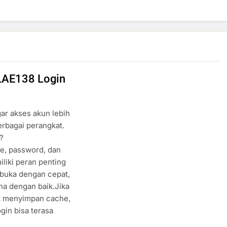
 LAE138 Login
ar akses akun lebih
erbagai perangkat.
?
e, password, dan
liki peran penting
buka dengan cepat,
na dengan baik.Jika
ak menyimpan cache,
gin bisa terasa