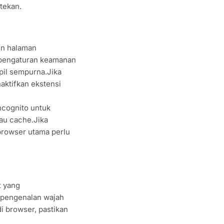
tekan.
en halaman
au pengaturan keamanan
pil sempurna.Jika
naktifkan ekstensi
ncognito untuk
au cache.Jika
 browser utama perlu
t yang
au pengenalan wajah
i browser, pastikan