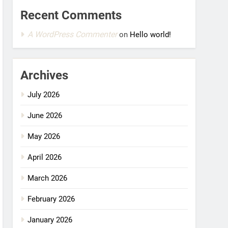
Recent Comments
A WordPress Commenter
on
Hello world!
Archives
July 2026
June 2026
May 2026
April 2026
March 2026
February 2026
January 2026