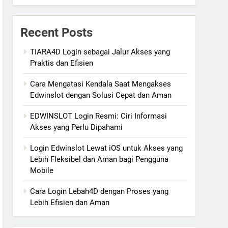
Recent Posts
TIARA4D Login sebagai Jalur Akses yang
Praktis dan Efisien
Cara Mengatasi Kendala Saat Mengakses
Edwinslot dengan Solusi Cepat dan Aman
EDWINSLOT Login Resmi: Ciri Informasi
Akses yang Perlu Dipahami
Login Edwinslot Lewat iOS untuk Akses yang
Lebih Fleksibel dan Aman bagi Pengguna
Mobile
Cara Login Lebah4D dengan Proses yang
Lebih Efisien dan Aman