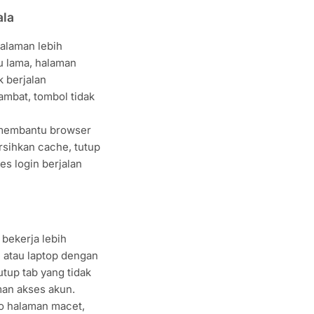
ala
alaman lebih
u lama, halaman
k berjalan
ambat, tombol tidak
 membantu browser
sihkan cache, tutup
es login berjalan
bekerja lebih
e atau laptop dengan
tup tab yang tidak
man akses akun.
o halaman macet,