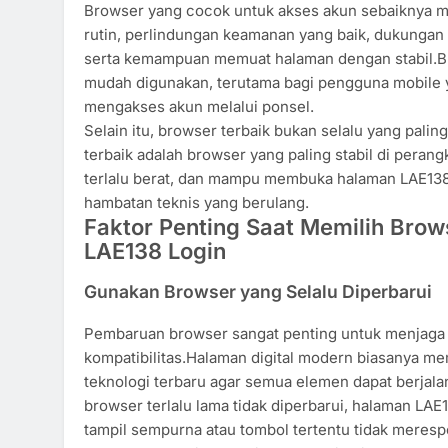
Browser yang cocok untuk akses akun sebaiknya m
rutin, perlindungan keamanan yang baik, dukungan 
serta kemampuan memuat halaman dengan stabil.B
mudah digunakan, terutama bagi pengguna mobile 
mengakses akun melalui ponsel.
Selain itu, browser terbaik bukan selalu yang pali
terbaik adalah browser yang paling stabil di perang
terlalu berat, dan mampu membuka halaman LAE138
hambatan teknis yang berulang.
Faktor Penting Saat Memilih Brow
LAE138 Login
Gunakan Browser yang Selalu Diperbarui
Pembaruan browser sangat penting untuk menjag
kompatibilitas.Halaman digital modern biasanya 
teknologi terbaru agar semua elemen dapat berjala
browser terlalu lama tidak diperbarui, halaman LAE1
tampil sempurna atau tombol tertentu tidak meresp