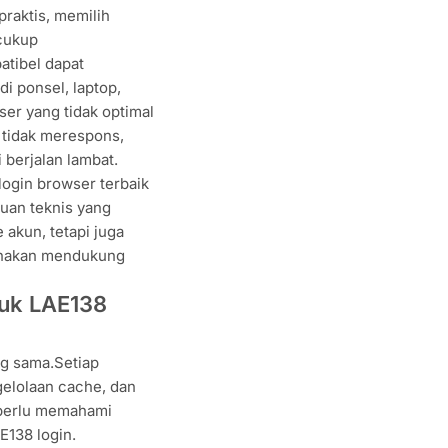
raktis, memilih
 cukup
atibel dapat
i ponsel, laptop,
er yang tidak optimal
 tidak merespons,
 berjalan lambat.
ogin browser terbaik
an teknis yang
akun, tetapi juga
gunakan mendukung
tuk LAE138
g sama.Setiap
elolaan cache, dan
 perlu memahami
E138 login.