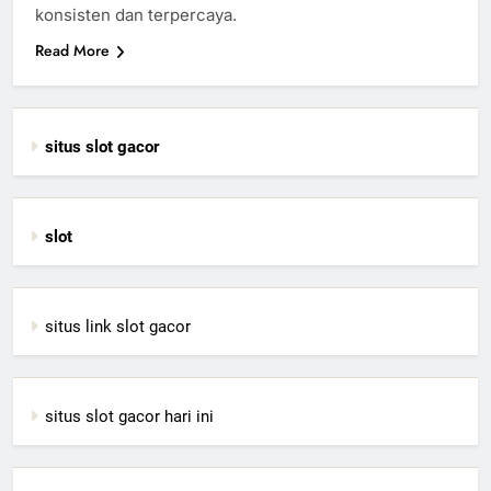
konsisten dan terpercaya.
Read More
situs slot gacor
slot
situs link slot gacor
situs slot gacor hari ini