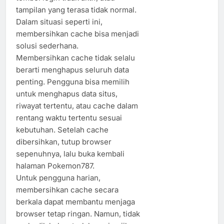
tampilan yang terasa tidak normal.
Dalam situasi seperti ini,
membersihkan cache bisa menjadi
solusi sederhana.
Membersihkan cache tidak selalu
berarti menghapus seluruh data
penting. Pengguna bisa memilih
untuk menghapus data situs,
riwayat tertentu, atau cache dalam
rentang waktu tertentu sesuai
kebutuhan. Setelah cache
dibersihkan, tutup browser
sepenuhnya, lalu buka kembali
halaman Pokemon787.
Untuk pengguna harian,
membersihkan cache secara
berkala dapat membantu menjaga
browser tetap ringan. Namun, tidak