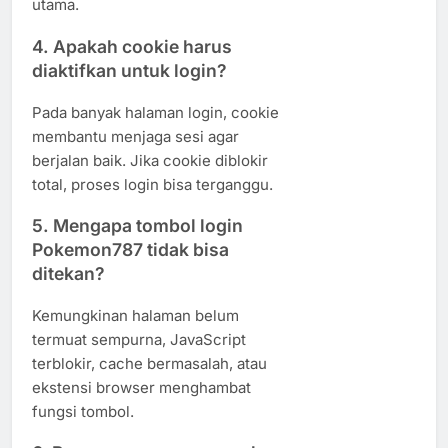
utama.
4. Apakah cookie harus
diaktifkan untuk login?
Pada banyak halaman login, cookie
membantu menjaga sesi agar
berjalan baik. Jika cookie diblokir
total, proses login bisa terganggu.
5. Mengapa tombol login
Pokemon787 tidak bisa
ditekan?
Kemungkinan halaman belum
termuat sempurna, JavaScript
terblokir, cache bermasalah, atau
ekstensi browser menghambat
fungsi tombol.