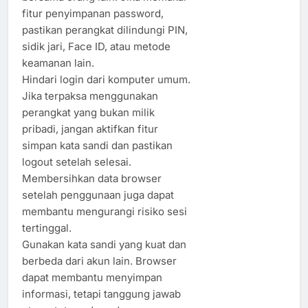
fitur penyimpanan password,
pastikan perangkat dilindungi PIN,
sidik jari, Face ID, atau metode
keamanan lain.
Hindari login dari komputer umum.
Jika terpaksa menggunakan
perangkat yang bukan milik
pribadi, jangan aktifkan fitur
simpan kata sandi dan pastikan
logout setelah selesai.
Membersihkan data browser
setelah penggunaan juga dapat
membantu mengurangi risiko sesi
tertinggal.
Gunakan kata sandi yang kuat dan
berbeda dari akun lain. Browser
dapat membantu menyimpan
informasi, tetapi tanggung jawab