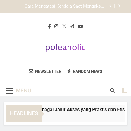
Skip
EDWINSLOT Login Resmi: Ciri Informasi Akses
to
yang Perlu Dipahami
content
Login Edwinslot Lewat iOS untuk Akses yang
Lebih Fleksibel dan Aman bagi Pengguna Mobile
TIARA4D Login sebagai Jalur Akses yang Praktis
dan Efisien
Cara Mengatasi Kendala Saat Mengakses
Edwinslot dengan Solusi Cepat dan Aman
EDWINSLOT Login Resmi: Ciri Informasi Akses
yang Perlu Dipahami
Poleaholic
Temukan Panduan Dan Tips Terbaik Untuk
Login Edwinslot Lewat iOS untuk Akses yang
NEWSLETTER
RANDOM NEWS
Lebih Fleksibel dan Aman bagi Pengguna Mobile
Pole Dance Di Poleaholic. Sumber Inspirasi
Bagi Para Penari Dan Penggemar Olahraga
MENU
Ini.
ARA4D Login sebagai Jalur Akses yang Praktis dan Efisien
HEADLINES
Weeks Ago