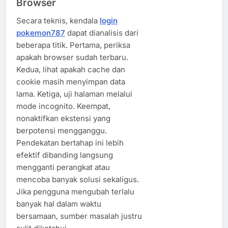
Browser
Secara teknis, kendala
login
pokemon787
dapat dianalisis dari
beberapa titik. Pertama, periksa
apakah browser sudah terbaru.
Kedua, lihat apakah cache dan
cookie masih menyimpan data
lama. Ketiga, uji halaman melalui
mode incognito. Keempat,
nonaktifkan ekstensi yang
berpotensi mengganggu.
Pendekatan bertahap ini lebih
efektif dibanding langsung
mengganti perangkat atau
mencoba banyak solusi sekaligus.
Jika pengguna mengubah terlalu
banyak hal dalam waktu
bersamaan, sumber masalah justru