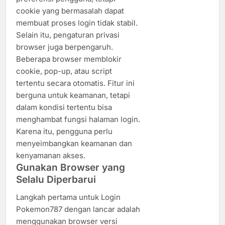
cookie yang bermasalah dapat
membuat proses login tidak stabil.
Selain itu, pengaturan privasi
browser juga berpengaruh.
Beberapa browser memblokir
cookie, pop-up, atau script
tertentu secara otomatis. Fitur ini
berguna untuk keamanan, tetapi
dalam kondisi tertentu bisa
menghambat fungsi halaman login.
Karena itu, pengguna perlu
menyeimbangkan keamanan dan
kenyamanan akses.
Gunakan Browser yang
Selalu Diperbarui
Langkah pertama untuk Login
Pokemon787 dengan lancar adalah
menggunakan browser versi