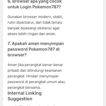
6. Browser apa yang cocok
untuk Login Pokemon787?
Gunakan browser modern, stabil,
rutin diperbarui, dan tidak terlalu
banyak dipasangi ekstensi agar
akses lebih ringan dan aman.
7. Apakah aman menyimpan
password Pokemon787 di
browser?
Aman jika perangkat benar-benar
pribadi dan dilindungi keamanan
perangkat. Hindari menyimpan
password di perangkat umum atau
perangkat bersama.
Internal Linking
Suggestion