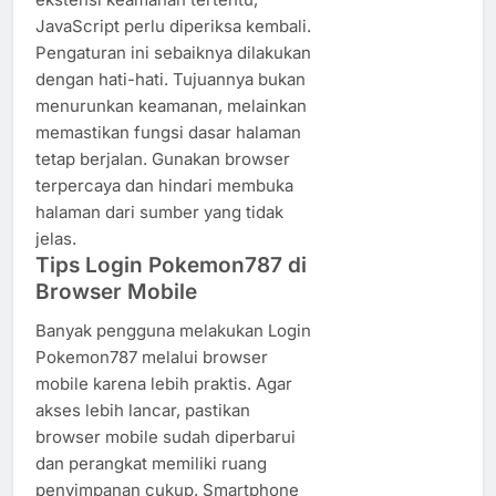
JavaScript perlu diperiksa kembali.
Pengaturan ini sebaiknya dilakukan
dengan hati-hati. Tujuannya bukan
menurunkan keamanan, melainkan
memastikan fungsi dasar halaman
tetap berjalan. Gunakan browser
terpercaya dan hindari membuka
halaman dari sumber yang tidak
jelas.
Tips Login Pokemon787 di
Browser Mobile
Banyak pengguna melakukan Login
Pokemon787 melalui browser
mobile karena lebih praktis. Agar
akses lebih lancar, pastikan
browser mobile sudah diperbarui
dan perangkat memiliki ruang
penyimpanan cukup. Smartphone