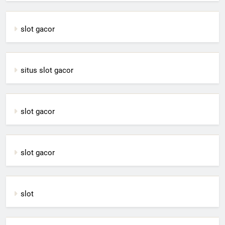
slot gacor
situs slot gacor
slot gacor
slot gacor
slot