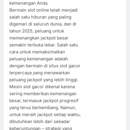
kemenangan Anda.
Bermain slot online telah menjadi
salah satu hiburan yang paling
digemari di seluruh dunia, dan di
tahun 2025, peluang untuk
memenangkan jackpot besar
semakin terbuka lebar. Salah satu
cara untuk memaksimalkan
peluang kemenangan adalah
dengan bermain di situs slot gacor
terpercaya yang menawarkan
peluang jackpot yang lebih tinggi.
Mesin slot gacor dikenal karena
sering memberikan kemenangan
besar, termasuk jackpot progresif
yang terus berkembang. Namun,
untuk meraih jackpot setiap waktu,
dibutuhkan lebih dari sekadar
keberuntungan – strategi yang