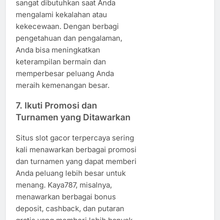
sangat dibutuhkan saat Anda
mengalami kekalahan atau
kekecewaan. Dengan berbagi
pengetahuan dan pengalaman,
Anda bisa meningkatkan
keterampilan bermain dan
memperbesar peluang Anda
meraih kemenangan besar.
7.
Ikuti Promosi dan
Turnamen yang Ditawarkan
Situs slot gacor terpercaya sering
kali menawarkan berbagai promosi
dan turnamen yang dapat memberi
Anda peluang lebih besar untuk
menang. Kaya787, misalnya,
menawarkan berbagai bonus
deposit, cashback, dan putaran