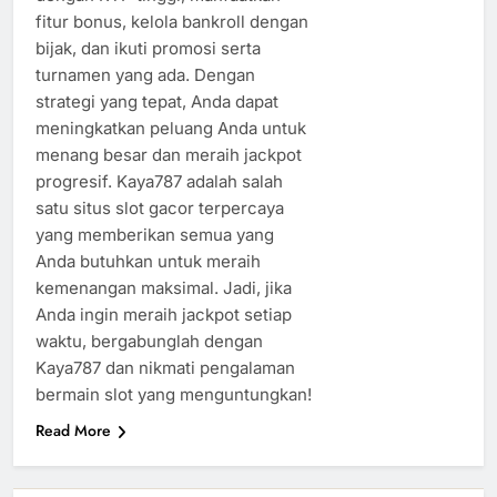
fitur bonus, kelola bankroll dengan
bijak, dan ikuti promosi serta
turnamen yang ada. Dengan
strategi yang tepat, Anda dapat
meningkatkan peluang Anda untuk
menang besar dan meraih jackpot
progresif. Kaya787 adalah salah
satu situs slot gacor terpercaya
yang memberikan semua yang
Anda butuhkan untuk meraih
kemenangan maksimal. Jadi, jika
Anda ingin meraih jackpot setiap
waktu, bergabunglah dengan
Kaya787 dan nikmati pengalaman
bermain slot yang menguntungkan!
Read More