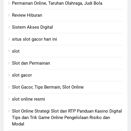
Permainan Online, Taruhan Olahraga, Judi Bola
Review Hiburan
Sistem Akses Digital
situs slot gacor hari ini
slot
Slot dan Permainan
slot gacor
Slot Gacor, Tips Bermain, Slot Online
slot online resmi
Slot Online Strategi Slot dan RTP Panduan Kasino Digital
Tips dan Trik Game Online Pengelolaan Risiko dan
Modal