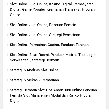
Slot Online, Judi Online, Kasino Digital, Pembayaran
Digital, Game Populer, Keamanan Transaksi, Hiburan
Online
Slot Online, Judi Online, Panduan Pemain
Slot Online, Judi Online, Strategi Permainan
Slot Online, Permainan Casino, Panduan Taruhan
Slot Online, Situs Resmi, Panduan Mobile, Tips Login,
Server Stabil, Strategi Bermain
Strategi & Analisis Slot Online
Strategi & Mekanik Permainan
Strategi Bermain Slot Tips Aman Judi Online Panduan
Pemula Slot Manajemen Modal dan Risiko Hiburan
Digital