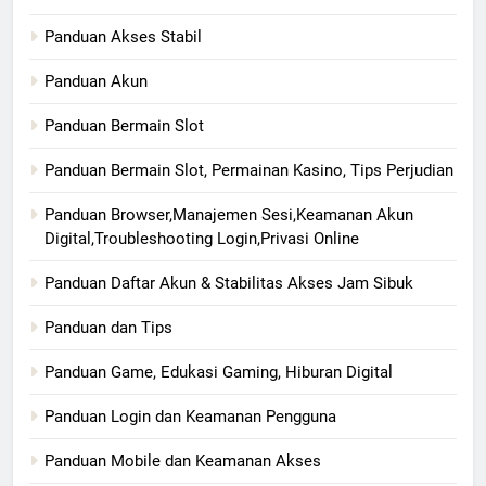
Panduan Akses Stabil
Panduan Akun
Panduan Bermain Slot
Panduan Bermain Slot, Permainan Kasino, Tips Perjudian
Panduan Browser,Manajemen Sesi,Keamanan Akun
Digital,Troubleshooting Login,Privasi Online
Panduan Daftar Akun & Stabilitas Akses Jam Sibuk
Panduan dan Tips
Panduan Game, Edukasi Gaming, Hiburan Digital
Panduan Login dan Keamanan Pengguna
Panduan Mobile dan Keamanan Akses