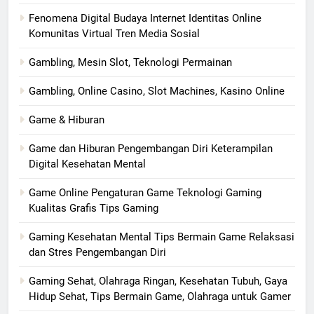
Fenomena Digital Budaya Internet Identitas Online
Komunitas Virtual Tren Media Sosial
Gambling, Mesin Slot, Teknologi Permainan
Gambling, Online Casino, Slot Machines, Kasino Online
Game & Hiburan
Game dan Hiburan Pengembangan Diri Keterampilan
Digital Kesehatan Mental
Game Online Pengaturan Game Teknologi Gaming
Kualitas Grafis Tips Gaming
Gaming Kesehatan Mental Tips Bermain Game Relaksasi
dan Stres Pengembangan Diri
Gaming Sehat, Olahraga Ringan, Kesehatan Tubuh, Gaya
Hidup Sehat, Tips Bermain Game, Olahraga untuk Gamer