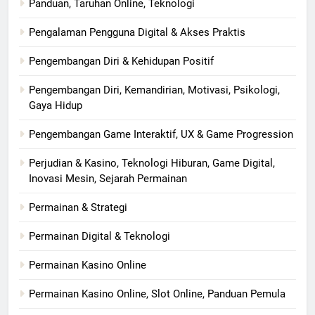
Panduan, Taruhan Online, Teknologi
Pengalaman Pengguna Digital & Akses Praktis
Pengembangan Diri & Kehidupan Positif
Pengembangan Diri, Kemandirian, Motivasi, Psikologi,
Gaya Hidup
Pengembangan Game Interaktif, UX & Game Progression
Perjudian & Kasino, Teknologi Hiburan, Game Digital,
Inovasi Mesin, Sejarah Permainan
Permainan & Strategi
Permainan Digital & Teknologi
Permainan Kasino Online
Permainan Kasino Online, Slot Online, Panduan Pemula