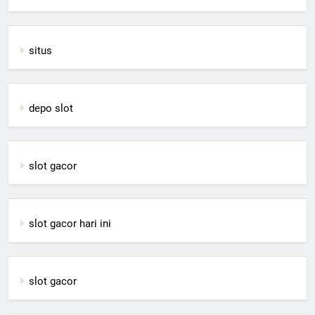
situs
depo slot
slot gacor
slot gacor hari ini
slot gacor