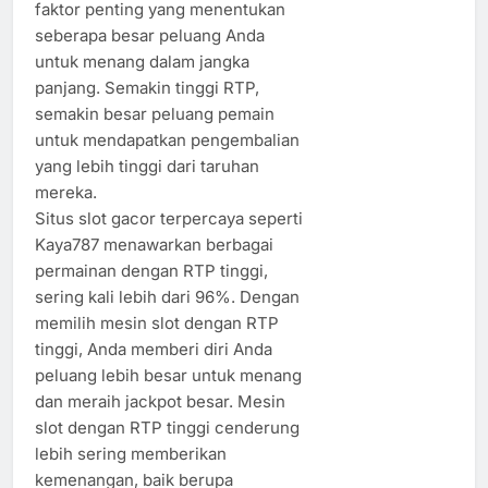
faktor penting yang menentukan
seberapa besar peluang Anda
untuk menang dalam jangka
panjang. Semakin tinggi RTP,
semakin besar peluang pemain
untuk mendapatkan pengembalian
yang lebih tinggi dari taruhan
mereka.
Situs slot gacor terpercaya seperti
Kaya787 menawarkan berbagai
permainan dengan RTP tinggi,
sering kali lebih dari 96%. Dengan
memilih mesin slot dengan RTP
tinggi, Anda memberi diri Anda
peluang lebih besar untuk menang
dan meraih jackpot besar. Mesin
slot dengan RTP tinggi cenderung
lebih sering memberikan
kemenangan, baik berupa