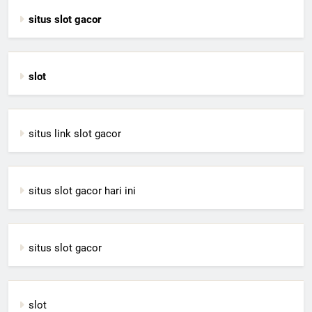
situs slot gacor
slot
situs link slot gacor
situs slot gacor hari ini
situs slot gacor
slot