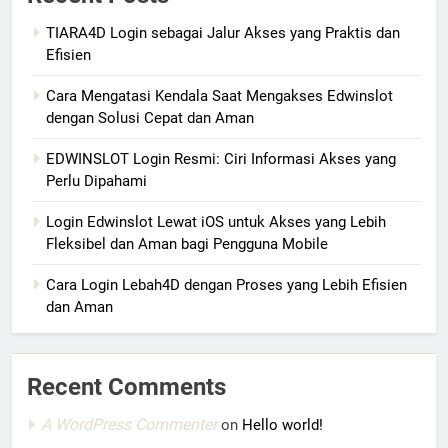
TIARA4D Login sebagai Jalur Akses yang Praktis dan
Efisien
Cara Mengatasi Kendala Saat Mengakses Edwinslot
dengan Solusi Cepat dan Aman
EDWINSLOT Login Resmi: Ciri Informasi Akses yang
Perlu Dipahami
Login Edwinslot Lewat iOS untuk Akses yang Lebih
Fleksibel dan Aman bagi Pengguna Mobile
Cara Login Lebah4D dengan Proses yang Lebih Efisien
dan Aman
Recent Comments
A WordPress Commenter
on
Hello world!