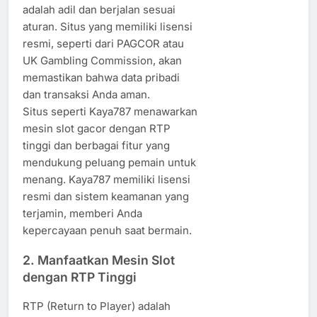
adalah adil dan berjalan sesuai
aturan. Situs yang memiliki lisensi
resmi, seperti dari PAGCOR atau
UK Gambling Commission, akan
memastikan bahwa data pribadi
dan transaksi Anda aman.
Situs seperti Kaya787 menawarkan
mesin slot gacor dengan RTP
tinggi dan berbagai fitur yang
mendukung peluang pemain untuk
menang. Kaya787 memiliki lisensi
resmi dan sistem keamanan yang
terjamin, memberi Anda
kepercayaan penuh saat bermain.
2.
Manfaatkan Mesin Slot
dengan RTP Tinggi
RTP (Return to Player) adalah