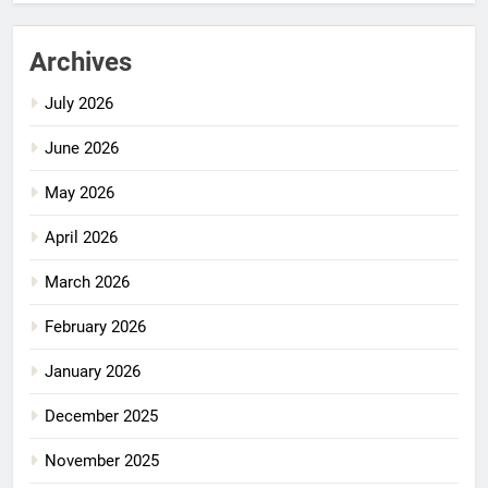
Archives
July 2026
June 2026
May 2026
April 2026
March 2026
February 2026
January 2026
December 2025
November 2025