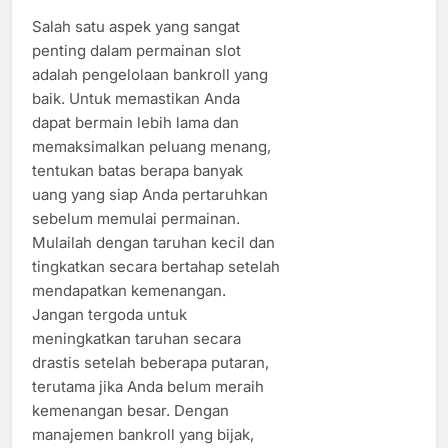
Salah satu aspek yang sangat
penting dalam permainan slot
adalah pengelolaan bankroll yang
baik. Untuk memastikan Anda
dapat bermain lebih lama dan
memaksimalkan peluang menang,
tentukan batas berapa banyak
uang yang siap Anda pertaruhkan
sebelum memulai permainan.
Mulailah dengan taruhan kecil dan
tingkatkan secara bertahap setelah
mendapatkan kemenangan.
Jangan tergoda untuk
meningkatkan taruhan secara
drastis setelah beberapa putaran,
terutama jika Anda belum meraih
kemenangan besar. Dengan
manajemen bankroll yang bijak,