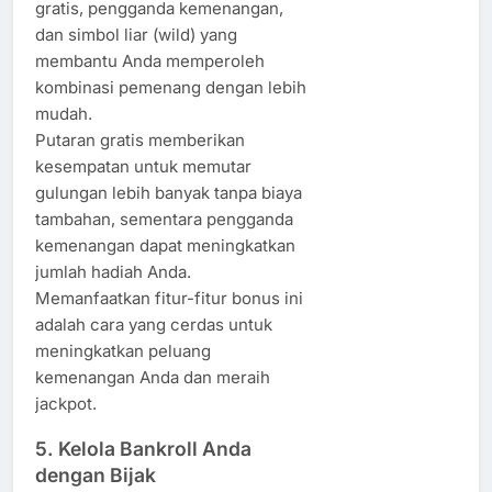
gratis, pengganda kemenangan,
dan simbol liar (wild) yang
membantu Anda memperoleh
kombinasi pemenang dengan lebih
mudah.
Putaran gratis memberikan
kesempatan untuk memutar
gulungan lebih banyak tanpa biaya
tambahan, sementara pengganda
kemenangan dapat meningkatkan
jumlah hadiah Anda.
Memanfaatkan fitur-fitur bonus ini
adalah cara yang cerdas untuk
meningkatkan peluang
kemenangan Anda dan meraih
jackpot.
5.
Kelola Bankroll Anda
dengan Bijak