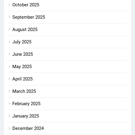
October 2025
September 2025
August 2025
July 2025
June 2025
May 2025
April 2025
March 2025
February 2025
January 2025
December 2024