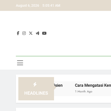
Skip
August 6, 2026
5:05:42 AM
to
content
Pol
Temukan Pa
ng Praktis dan Efisien
Cara Mengatasi Kendala Saat M
1 Month Ago
HEADLINES