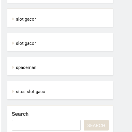
slot gacor
slot gacor
spaceman
situs slot gacor
Search
SEARCH