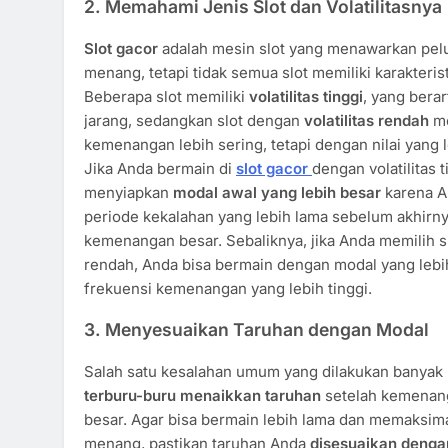
2. Memahami Jenis Slot dan Volatilitasnya
Slot gacor
adalah mesin slot yang menawarkan pel
menang, tetapi tidak semua slot memiliki karakteris
Beberapa slot memiliki
volatilitas tinggi
, yang berar
jarang, sedangkan slot dengan
volatilitas rendah
me
kemenangan lebih sering, tetapi dengan nilai yang l
Jika Anda bermain di
slot gacor
dengan volatilitas 
menyiapkan
modal awal yang lebih besar
karena A
periode kekalahan yang lebih lama sebelum akhir
kemenangan besar. Sebaliknya, jika Anda memilih sl
rendah, Anda bisa bermain dengan modal yang lebih
frekuensi kemenangan yang lebih tinggi.
3. Menyesuaikan Taruhan dengan Modal
Salah satu kesalahan umum yang dilakukan banyak
terburu-buru menaikkan taruhan
setelah kemenang
besar. Agar bisa bermain lebih lama dan memaksim
menang, pastikan taruhan Anda
disesuaikan denga