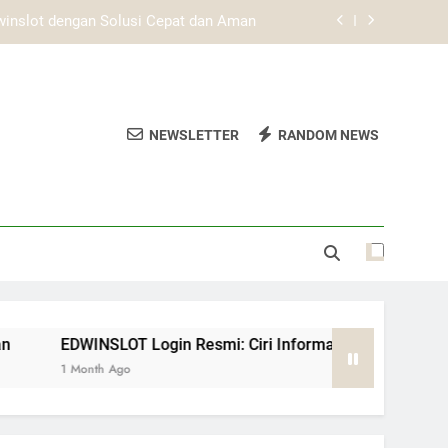
inslot dengan Solusi Cepat dan Aman
 Informasi Akses yang Perlu Dipahami
ksibel dan Aman bagi Pengguna Mobile
NEWSLETTER
RANDOM NEWS
 Jalur Akses yang Praktis dan Efisien
inslot dengan Solusi Cepat dan Aman
er Inspirasi Bagi Para Penari Dan Penggemar Olahraga Ini.
 Informasi Akses yang Perlu Dipahami
ksibel dan Aman bagi Pengguna Mobile
INSLOT Login Resmi: Ciri Informasi Akses yang Perlu Dipaha
nth Ago