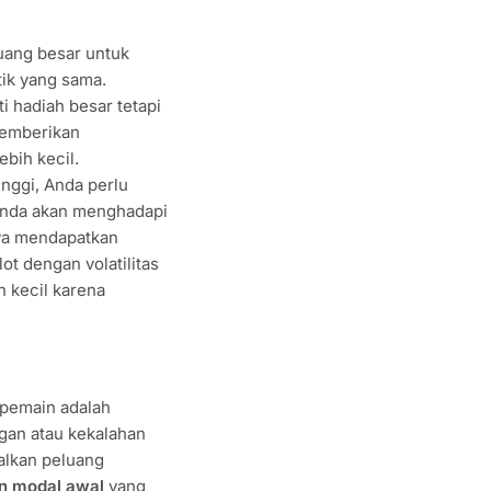
uang besar untuk
tik yang sama.
ti hadiah besar tetapi
mberikan
ebih kecil.
tinggi, Anda perlu
nda akan menghadapi
nya mendapatkan
ot dengan volatilitas
 kecil karena
 pemain adalah
an atau kekalahan
alkan peluang
n modal awal
yang