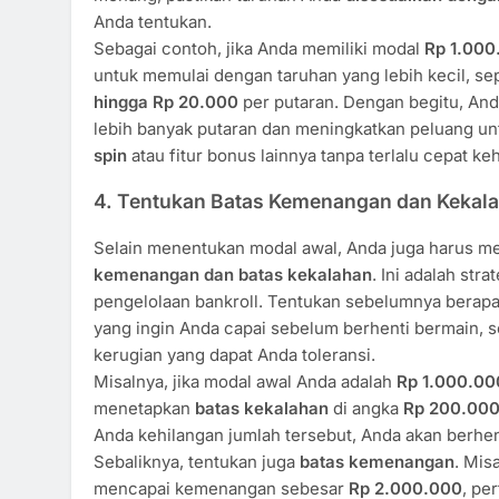
Anda tentukan.
Sebagai contoh, jika Anda memiliki modal
Rp 1.000
untuk memulai dengan taruhan yang lebih kecil, se
hingga Rp 20.000
per putaran. Dengan begitu, And
lebih banyak putaran dan meningkatkan peluang 
spin
atau fitur bonus lainnya tanpa terlalu cepat ke
4. Tentukan Batas Kemenangan dan Kekal
Selain menentukan modal awal, Anda juga harus 
kemenangan dan batas kekalahan
. Ini adalah str
pengelolaan bankroll. Tentukan sebelumnya bera
yang ingin Anda capai sebelum berhenti bermain, 
kerugian yang dapat Anda toleransi.
Misalnya, jika modal awal Anda adalah
Rp 1.000.00
menetapkan
batas kekalahan
di angka
Rp 200.00
Anda kehilangan jumlah tersebut, Anda akan berhen
Sebaliknya, tentukan juga
batas kemenangan
. Mis
mencapai kemenangan sebesar
Rp 2.000.000
, pe