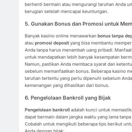
berhenti bermain atau mengurangi taruhan Anda u
kerugian setelah mencapai keuntungan.
5. Gunakan Bonus dan Promosi untuk Me
Banyak kasino online menawarkan
bonus tanpa dep
atau
promosi deposit
yang bisa membantu memperb
Anda tanpa harus menambah uang pribadi. Manfaa
untuk mendapatkan lebih banyak kesempatan bermai
Namun, pastikan Anda membaca syarat dan ketentu
sebelum memanfaatkan bonus. Beberapa kasino mem
taruhan tertentu yang perlu dipenuhi sebelum Anda
kemenangan yang dihasilkan dari bonus.
6. Pengelolaan Bankroll yang Bijak
Pengelolaan bankroll
adalah kunci untuk memastik
dapat bermain dalam jangka waktu yang lama tanpa
Cobalah untuk mengikuti beberapa tips berikut unt
Anda dengan bijak: