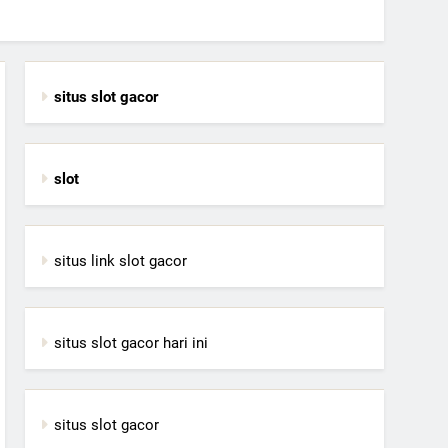
situs slot gacor
slot
situs link slot gacor
situs slot gacor hari ini
situs slot gacor