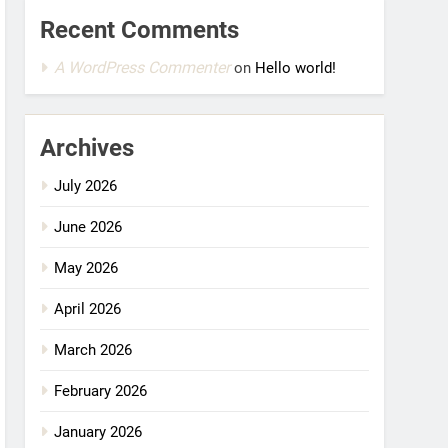
Recent Comments
A WordPress Commenter
on
Hello world!
Archives
July 2026
June 2026
May 2026
April 2026
March 2026
February 2026
January 2026