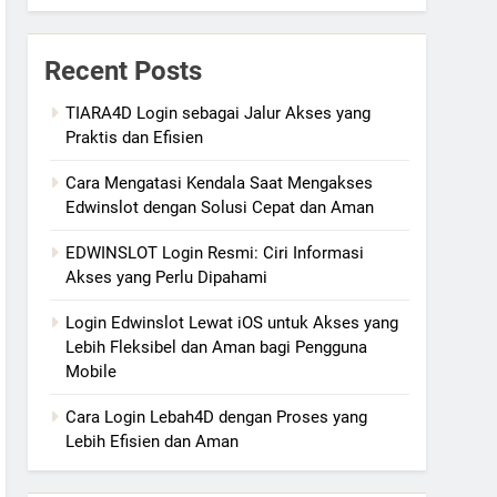
Recent Posts
TIARA4D Login sebagai Jalur Akses yang
Praktis dan Efisien
Cara Mengatasi Kendala Saat Mengakses
Edwinslot dengan Solusi Cepat dan Aman
EDWINSLOT Login Resmi: Ciri Informasi
Akses yang Perlu Dipahami
Login Edwinslot Lewat iOS untuk Akses yang
Lebih Fleksibel dan Aman bagi Pengguna
Mobile
Cara Login Lebah4D dengan Proses yang
Lebih Efisien dan Aman