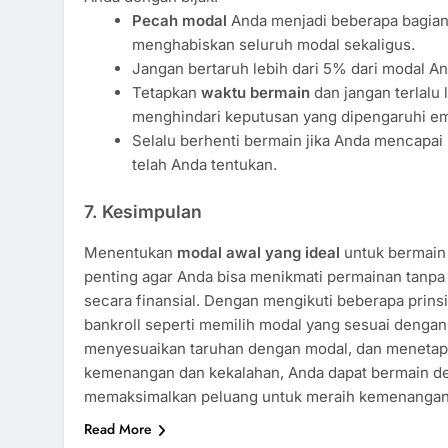
Pecah modal
Anda menjadi beberapa bagian 
menghabiskan seluruh modal sekaligus.
Jangan bertaruh lebih dari 5% dari modal An
Tetapkan
waktu bermain
dan jangan terlalu
menghindari keputusan yang dipengaruhi em
Selalu berhenti bermain jika Anda mencapai
telah Anda tentukan.
7. Kesimpulan
Menentukan
modal awal yang ideal
untuk bermai
penting agar Anda bisa menikmati permainan tanpa
secara finansial. Dengan mengikuti beberapa prins
bankroll seperti memilih modal yang sesuai dengan
menyesuaikan taruhan dengan modal, dan menetap
kemenangan dan kekalahan, Anda dapat bermain den
memaksimalkan peluang untuk meraih kemenangan
Read More