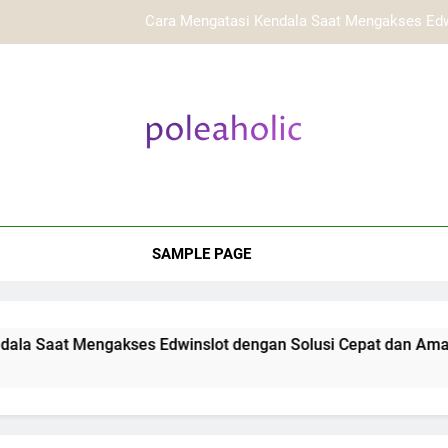
Cara Mengatasi Kendala Saat Mengakses Edw
EDWINSLOT Login Resmi: Ciri
Login Edwinslot Lewat iOS untuk Akses yang Lebih Fle
TIARA4D Login sebagai
eaholic
Cara Mengatasi Kendala Saat Mengakses Edw
nduan Dan Tips Terbaik Untuk Pole Dance Di Poleaholic. Sumb
EDWINSLOT Login Resmi: Ciri
SAMPLE PAGE
Login Edwinslot Lewat iOS untuk Akses yang Lebih Fle
engakses Edwinslot dengan Solusi Cepat dan Aman
EDW
1 Mo