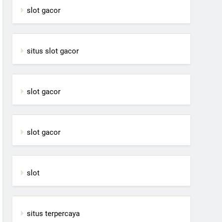
slot gacor
situs slot gacor
slot gacor
slot gacor
slot
situs terpercaya