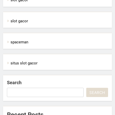
slot gacor
spaceman
situs slot gacor
Search
SEARCH
Recent Posts