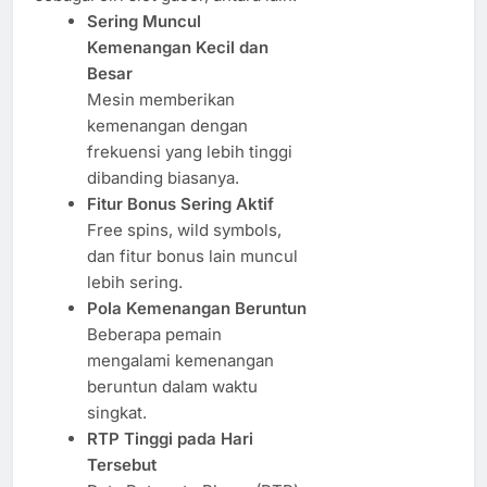
Sering Muncul
Kemenangan Kecil dan
Besar
Mesin memberikan
kemenangan dengan
frekuensi yang lebih tinggi
dibanding biasanya.
Fitur Bonus Sering Aktif
Free spins, wild symbols,
dan fitur bonus lain muncul
lebih sering.
Pola Kemenangan Beruntun
Beberapa pemain
mengalami kemenangan
beruntun dalam waktu
singkat.
RTP Tinggi pada Hari
Tersebut