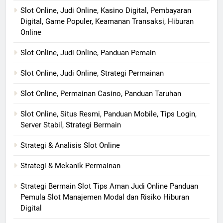
Slot Online, Judi Online, Kasino Digital, Pembayaran
Digital, Game Populer, Keamanan Transaksi, Hiburan
Online
Slot Online, Judi Online, Panduan Pemain
Slot Online, Judi Online, Strategi Permainan
Slot Online, Permainan Casino, Panduan Taruhan
Slot Online, Situs Resmi, Panduan Mobile, Tips Login,
Server Stabil, Strategi Bermain
Strategi & Analisis Slot Online
Strategi & Mekanik Permainan
Strategi Bermain Slot Tips Aman Judi Online Panduan
Pemula Slot Manajemen Modal dan Risiko Hiburan
Digital