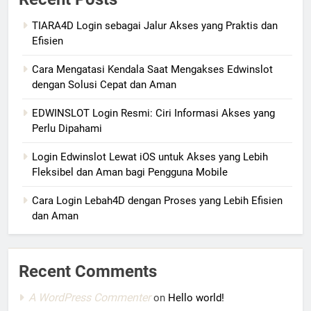
TIARA4D Login sebagai Jalur Akses yang Praktis dan
Efisien
Cara Mengatasi Kendala Saat Mengakses Edwinslot
dengan Solusi Cepat dan Aman
EDWINSLOT Login Resmi: Ciri Informasi Akses yang
Perlu Dipahami
Login Edwinslot Lewat iOS untuk Akses yang Lebih
Fleksibel dan Aman bagi Pengguna Mobile
Cara Login Lebah4D dengan Proses yang Lebih Efisien
dan Aman
Recent Comments
A WordPress Commenter
on
Hello world!