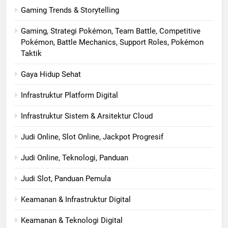
Gaming Trends & Storytelling
Gaming, Strategi Pokémon, Team Battle, Competitive
Pokémon, Battle Mechanics, Support Roles, Pokémon
Taktik
Gaya Hidup Sehat
Infrastruktur Platform Digital
Infrastruktur Sistem & Arsitektur Cloud
Judi Online, Slot Online, Jackpot Progresif
Judi Online, Teknologi, Panduan
Judi Slot, Panduan Pemula
Keamanan & Infrastruktur Digital
Keamanan & Teknologi Digital