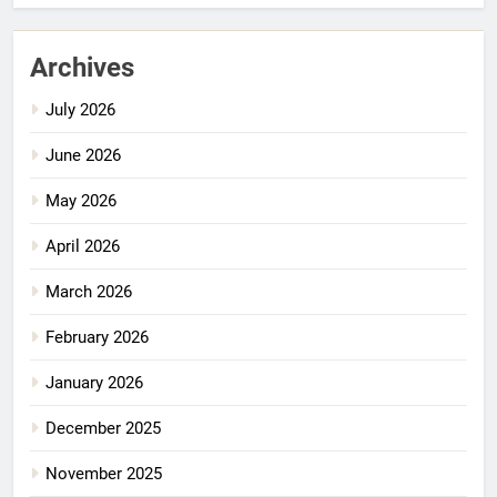
Archives
July 2026
June 2026
May 2026
April 2026
March 2026
February 2026
January 2026
December 2025
November 2025