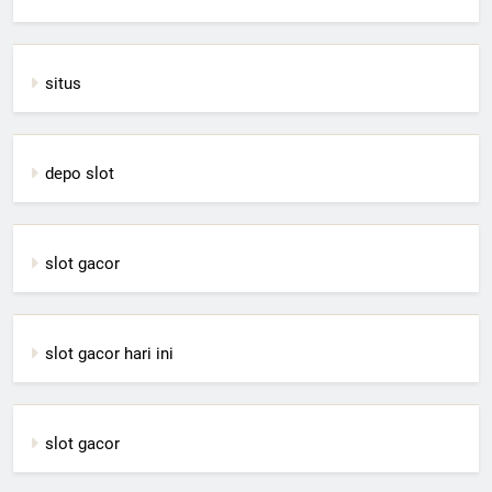
situs
depo slot
slot gacor
slot gacor hari ini
slot gacor