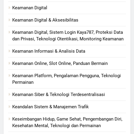
Keamanan Digital
Keamanan Digital & Aksesibilitas
Keamanan Digital, Sistem Login Kaya787, Proteksi Data
dan Privasi, Teknologi Otentikasi, Monitoring Keamanan
Keamanan Informasi & Analisis Data
Keamanan Online, Slot Online, Panduan Bermain
Keamanan Platform, Pengalaman Pengguna, Teknologi
Permainan
Keamanan Siber & Teknologi Terdesentralisasi
Keandalan Sistem & Manajemen Trafik
Keseimbangan Hidup, Game Sehat, Pengembangan Diri,
Kesehatan Mental, Teknologi dan Permainan