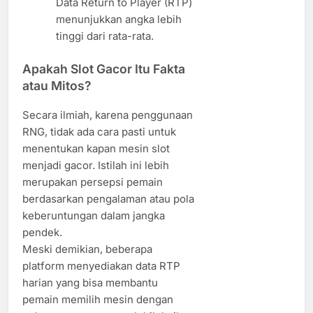
Data Return to Player (RTP)
menunjukkan angka lebih
tinggi dari rata-rata.
Apakah Slot Gacor Itu Fakta
atau Mitos?
Secara ilmiah, karena penggunaan
RNG, tidak ada cara pasti untuk
menentukan kapan mesin slot
menjadi gacor. Istilah ini lebih
merupakan persepsi pemain
berdasarkan pengalaman atau pola
keberuntungan dalam jangka
pendek.
Meski demikian, beberapa
platform menyediakan data RTP
harian yang bisa membantu
pemain memilih mesin dengan