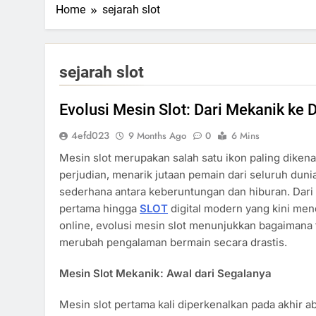
Home
sejarah slot
sejarah slot
Evolusi Mesin Slot: Dari Mekanik ke D
4efd023
9 Months Ago
0
6 Mins
Mesin slot merupakan salah satu ikon paling dikena
perjudian, menarik jutaan pemain dari seluruh dun
sederhana antara keberuntungan dan hiburan. Dari
pertama hingga
SLOT
digital modern yang kini men
online, evolusi mesin slot menunjukkan bagaimana 
merubah pengalaman bermain secara drastis.
Mesin Slot Mekanik: Awal dari Segalanya
Mesin slot pertama kali diperkenalkan pada akhir a