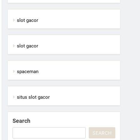
slot gacor
slot gacor
spaceman
situs slot gacor
Search
SEARCH