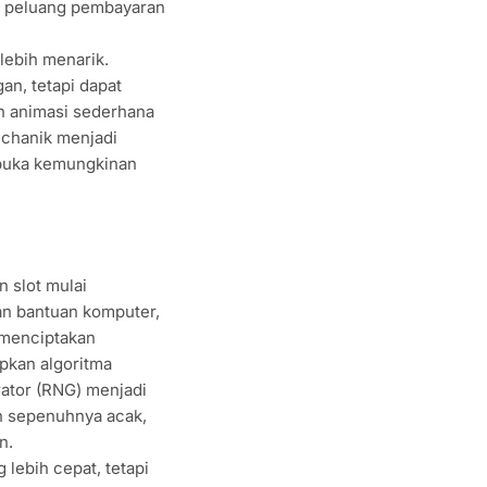
an peluang pembayaran
lebih menarik.
an, tetapi dapat
n animasi sederhana
echanik menjadi
mbuka kemungkinan
 slot mulai
an bantuan komputer,
 menciptakan
pkan algoritma
ator (RNG) menjadi
n sepenuhnya acak,
n.
 lebih cepat, tetapi