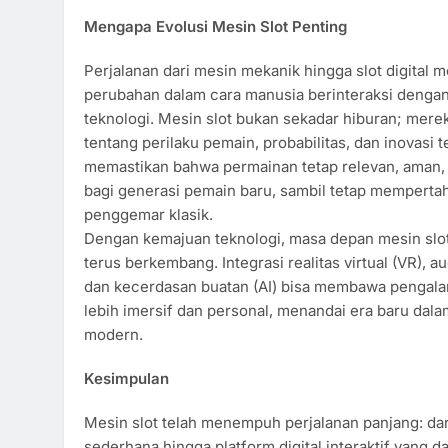
Mengapa Evolusi Mesin Slot Penting
Perjalanan dari mesin mekanik hingga slot digital
perubahan dalam cara manusia berinteraksi denga
teknologi. Mesin slot bukan sekadar hiburan; merek
tentang perilaku pemain, probabilitas, dan inovasi te
memastikan bahwa permainan tetap relevan, aman
bagi generasi pemain baru, sambil tetap mempertah
penggemar klasik.
Dengan kemajuan teknologi, masa depan mesin slo
terus berkembang. Integrasi realitas virtual (VR), a
dan kecerdasan buatan (AI) bisa membawa pengal
lebih imersif dan personal, menandai era baru dala
modern.
Kesimpulan
Mesin slot telah menempuh perjalanan panjang: dar
sederhana hingga platform digital interaktif yang d