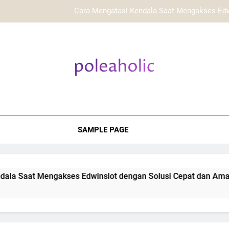
Cara Mengatasi Kendala Saat Mengakses Edw
EDWINSLOT Login Resmi: Ciri
Login Edwinslot Lewat iOS untuk Akses yang Lebih Fle
TIARA4D Login sebagai
eaholic
Cara Mengatasi Kendala Saat Mengakses Edw
nduan Dan Tips Terbaik Untuk Pole Dance Di Poleaholic. Sumb
EDWINSLOT Login Resmi: Ciri
SAMPLE PAGE
Login Edwinslot Lewat iOS untuk Akses yang Lebih Fle
engakses Edwinslot dengan Solusi Cepat dan Aman
EDW
1 Mo