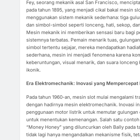
Fey, seorang mekanik asal San Francisco, mencipta
pada tahun 1895, yang menjadi cikal bakal mesin sl
menggunakan sistem mekanik sederhana: tiga gulu
dan simbol-simbol seperti lonceng, hati, sekop, dan
Mesin mekanik ini memberikan sensasi baru bagi p
sistemnya terbatas. Pemain menarik tuas, gulungan 
simbol tertentu sejajar, mereka mendapatkan hadiah
sederhana, mesin ini menjadi fenomena karena kom
keberuntungan, visual menarik, dan suara loncen
ikonik.
Era Elektromechanik: Inovasi yang Mempercepat
Pada tahun 1960-an, mesin slot mulai mengalami tr
dengan hadirnya mesin elektromechanik. Inovasi 
penggunaan motor listrik untuk memutar gulungan 
untuk menentukan kemenangan. Salah satu contoh 
“Money Honey” yang diluncurkan oleh Bally pada ta
tidak lagi hanya mengandalkan mekanisme fisik, tet