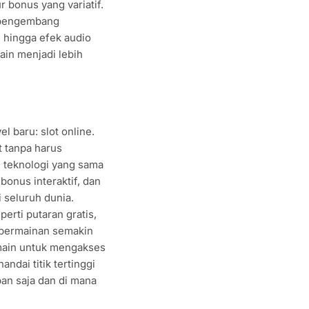
r bonus yang variatif.
 pengembang
, hingga efek audio
in menjadi lebih
 baru: slot online.
t tanpa harus
n teknologi yang sama
 bonus interaktif, dan
 seluruh dunia.
perti putaran gratis,
t permainan semakin
main untuk mengakses
andai titik tertinggi
pan saja dan di mana