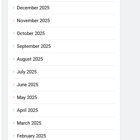
December 2025
November 2025
October 2025
September 2025
August 2025
July 2025
June 2025
May 2025
April 2025
March 2025
February 2025