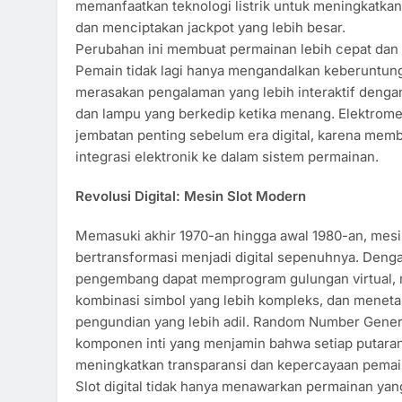
memanfaatkan teknologi listrik untuk meningkatk
dan menciptakan jackpot yang lebih besar.
Perubahan ini membuat permainan lebih cepat dan 
Pemain tidak lagi hanya mengandalkan keberuntung
merasakan pengalaman yang lebih interaktif denga
dan lampu yang berkedip ketika menang. Elektrom
jembatan penting sebelum era digital, karena me
integrasi elektronik ke dalam sistem permainan.
Revolusi Digital: Mesin Slot Modern
Memasuki akhir 1970-an hingga awal 1980-an, mesin
bertransformasi menjadi digital sepenuhnya. Deng
pengembang dapat memprogram gulungan virtual,
kombinasi simbol yang lebih kompleks, dan meneta
pengundian yang lebih adil. Random Number Gener
komponen inti yang menjamin bahwa setiap putara
meningkatkan transparansi dan kepercayaan pemai
Slot digital tidak hanya menawarkan permainan yang