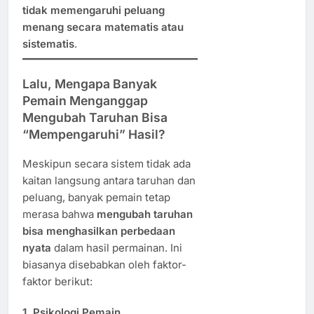
tidak memengaruhi peluang
menang secara matematis atau
sistematis
.
Lalu, Mengapa Banyak
Pemain Menganggap
Mengubah Taruhan Bisa
“Mempengaruhi” Hasil?
Meskipun secara sistem tidak ada
kaitan langsung antara taruhan dan
peluang, banyak pemain tetap
merasa bahwa
mengubah taruhan
bisa menghasilkan perbedaan
nyata
dalam hasil permainan. Ini
biasanya disebabkan oleh faktor-
faktor berikut:
1.
Psikologi Pemain