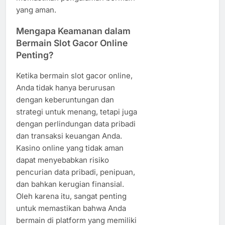
yang aman.
Mengapa Keamanan dalam
Bermain Slot Gacor Online
Penting?
Ketika bermain slot gacor online,
Anda tidak hanya berurusan
dengan keberuntungan dan
strategi untuk menang, tetapi juga
dengan perlindungan data pribadi
dan transaksi keuangan Anda.
Kasino online yang tidak aman
dapat menyebabkan risiko
pencurian data pribadi, penipuan,
dan bahkan kerugian finansial.
Oleh karena itu, sangat penting
untuk memastikan bahwa Anda
bermain di platform yang memiliki