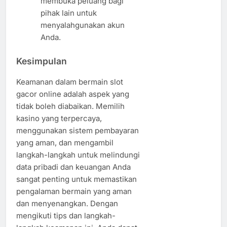
membuka peluang bagi
pihak lain untuk
menyalahgunakan akun
Anda.
Kesimpulan
Keamanan dalam bermain slot
gacor online adalah aspek yang
tidak boleh diabaikan. Memilih
kasino yang terpercaya,
menggunakan sistem pembayaran
yang aman, dan mengambil
langkah-langkah untuk melindungi
data pribadi dan keuangan Anda
sangat penting untuk memastikan
pengalaman bermain yang aman
dan menyenangkan. Dengan
mengikuti tips dan langkah-