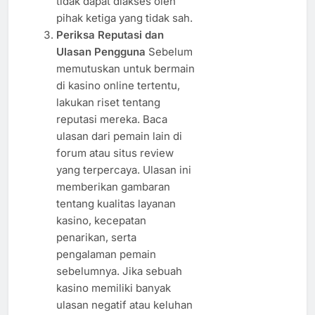
tidak dapat diakses oleh
pihak ketiga yang tidak sah.
Periksa Reputasi dan
Ulasan Pengguna
Sebelum
memutuskan untuk bermain
di kasino online tertentu,
lakukan riset tentang
reputasi mereka. Baca
ulasan dari pemain lain di
forum atau situs review
yang terpercaya. Ulasan ini
memberikan gambaran
tentang kualitas layanan
kasino, kecepatan
penarikan, serta
pengalaman pemain
sebelumnya. Jika sebuah
kasino memiliki banyak
ulasan negatif atau keluhan