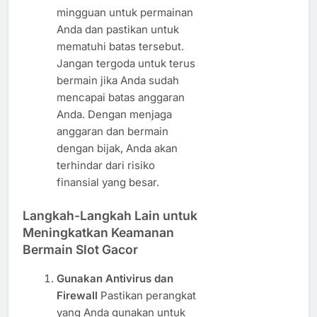
mingguan untuk permainan
Anda dan pastikan untuk
mematuhi batas tersebut.
Jangan tergoda untuk terus
bermain jika Anda sudah
mencapai batas anggaran
Anda. Dengan menjaga
anggaran dan bermain
dengan bijak, Anda akan
terhindar dari risiko
finansial yang besar.
Langkah-Langkah Lain untuk
Meningkatkan Keamanan
Bermain Slot Gacor
Gunakan Antivirus dan
Firewall
Pastikan perangkat
yang Anda gunakan untuk