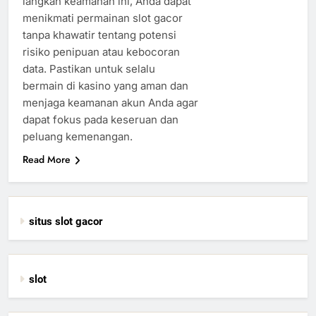
langkah keamanan ini, Anda dapat
menikmati permainan slot gacor
tanpa khawatir tentang potensi
risiko penipuan atau kebocoran
data. Pastikan untuk selalu
bermain di kasino yang aman dan
menjaga keamanan akun Anda agar
dapat fokus pada keseruan dan
peluang kemenangan.
Read More
situs slot gacor
slot