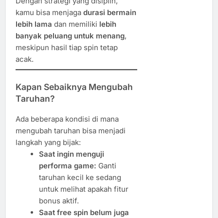
Dengan strategi yang disiplin,
kamu bisa menjaga
durasi bermain
lebih lama
dan memiliki
lebih
banyak peluang untuk menang
,
meskipun hasil tiap spin tetap
acak.
Kapan Sebaiknya Mengubah
Taruhan?
Ada beberapa kondisi di mana
mengubah taruhan bisa menjadi
langkah yang bijak:
Saat ingin menguji
performa game:
Ganti
taruhan kecil ke sedang
untuk melihat apakah fitur
bonus aktif.
Saat free spin belum juga