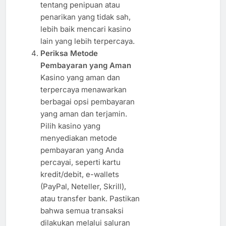
tentang penipuan atau
penarikan yang tidak sah,
lebih baik mencari kasino
lain yang lebih terpercaya.
Periksa Metode
Pembayaran yang Aman
Kasino yang aman dan
terpercaya menawarkan
berbagai opsi pembayaran
yang aman dan terjamin.
Pilih kasino yang
menyediakan metode
pembayaran yang Anda
percayai, seperti kartu
kredit/debit, e-wallets
(PayPal, Neteller, Skrill),
atau transfer bank. Pastikan
bahwa semua transaksi
dilakukan melalui saluran