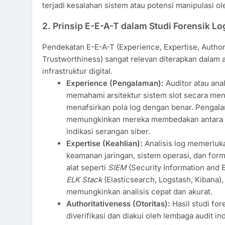
terjadi kesalahan sistem atau potensi manipulasi ol
2. Prinsip E-E-A-T dalam Studi Forensik Lo
Pendekatan E-E-A-T (Experience, Expertise, Author
Trustworthiness) sangat relevan diterapkan dalam a
infrastruktur digital.
Experience (Pengalaman):
Auditor atau anal
memahami arsitektur sistem slot secara me
menafsirkan pola log dengan benar. Pengala
memungkinkan mereka membedakan antara a
indikasi serangan siber.
Expertise (Keahlian):
Analisis log memerluk
keamanan jaringan, sistem operasi, dan for
alat seperti
SIEM
(Security Information and
ELK Stack
(Elasticsearch, Logstash, Kibana),
memungkinkan analisis cepat dan akurat.
Authoritativeness (Otoritas):
Hasil studi for
diverifikasi dan diakui oleh lembaga audit 