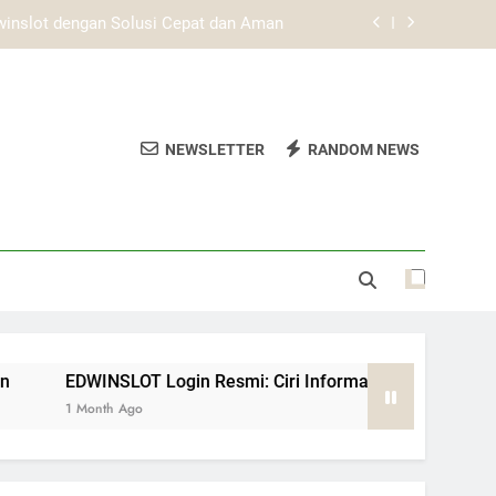
inslot dengan Solusi Cepat dan Aman
 Informasi Akses yang Perlu Dipahami
ksibel dan Aman bagi Pengguna Mobile
NEWSLETTER
RANDOM NEWS
 Jalur Akses yang Praktis dan Efisien
inslot dengan Solusi Cepat dan Aman
er Inspirasi Bagi Para Penari Dan Penggemar Olahraga Ini.
 Informasi Akses yang Perlu Dipahami
ksibel dan Aman bagi Pengguna Mobile
INSLOT Login Resmi: Ciri Informasi Akses yang Perlu Dipaha
nth Ago