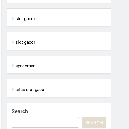
slot gacor
slot gacor
spaceman
situs slot gacor
Search
SEARCH