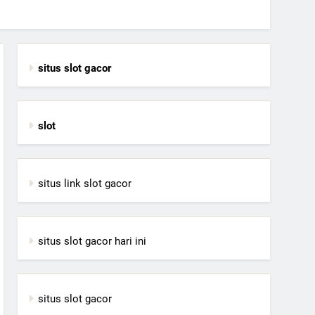
situs slot gacor
slot
situs link slot gacor
situs slot gacor hari ini
situs slot gacor