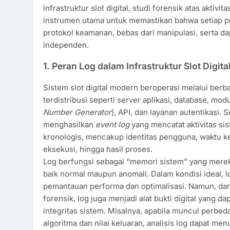
infrastruktur slot digital, studi forensik atas aktivit
instrumen utama untuk memastikan bahwa setiap pr
protokol keamanan, bebas dari manipulasi, serta da
independen.
1. Peran Log dalam Infrastruktur Slot Digita
Sistem slot digital modern beroperasi melalui ber
terdistribusi seperti server aplikasi, database, mod
Number Generator
), API, dan layanan autentikasi.
menghasilkan
event log
yang mencatat aktivitas si
kronologis, mencakup identitas pengguna, waktu ke
eksekusi, hingga hasil proses.
Log berfungsi sebagai “memori sistem” yang mere
baik normal maupun anomali. Dalam kondisi ideal, 
pemantauan performa dan optimalisasi. Namun, dar
forensik, log juga menjadi alat bukti digital yang 
integritas sistem. Misalnya, apabila muncul perbeda
algoritma dan nilai keluaran, analisis log dapat me