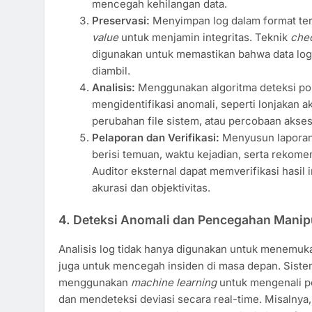
mencegah kehilangan data.
Preservasi:
Menyimpan log dalam format te
value
untuk menjamin integritas. Teknik
chec
digunakan untuk memastikan bahwa data log 
diambil.
Analisis:
Menggunakan algoritma deteksi po
mengidentifikasi anomali, seperti lonjakan akt
perubahan file sistem, atau percobaan akses 
Pelaporan dan Verifikasi:
Menyusun laporan 
berisi temuan, waktu kejadian, serta rekomen
Auditor eksternal dapat memverifikasi hasil 
akurasi dan objektivitas.
4. Deteksi Anomali dan Pencegahan Manip
Analisis log tidak hanya digunakan untuk menemuka
juga untuk mencegah insiden di masa depan. Sis
menggunakan
machine learning
untuk mengenali po
dan mendeteksi deviasi secara real-time. Misalnya,