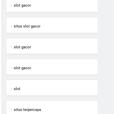
slot gacor
situs slot gacor
slot gacor
slot gacor
slot
situs terpercaya