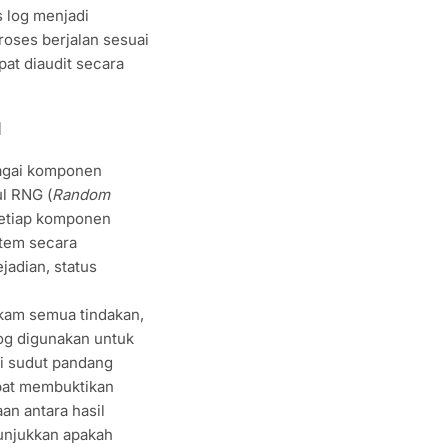
as log menjadi
oses berjalan sesuai
pat diaudit secara
l
bagai komponen
ul RNG (
Random
 Setiap komponen
stem secara
jadian, status
kam semua tindakan,
log digunakan untuk
i sudut pandang
dapat membuktikan
an antara hasil
nunjukkan apakah