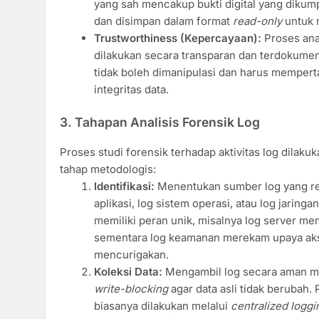
yang sah mencakup bukti digital yang dikum
dan disimpan dalam format
read-only
untuk 
Trustworthiness (Kepercayaan):
Proses anal
dilakukan secara transparan dan terdokumenta
tidak boleh dimanipulasi dan harus mempert
integritas data.
3. Tahapan Analisis Forensik Log
Proses studi forensik terhadap aktivitas log dilaku
tahap metodologis:
Identifikasi:
Menentukan sumber log yang rel
aplikasi, log sistem operasi, atau log jaringan
memiliki peran unik, misalnya log server me
sementara log keamanan merekam upaya ak
mencurigakan.
Koleksi Data:
Mengambil log secara aman m
write-blocking
agar data asli tidak berubah
biasanya dilakukan melalui
centralized logg