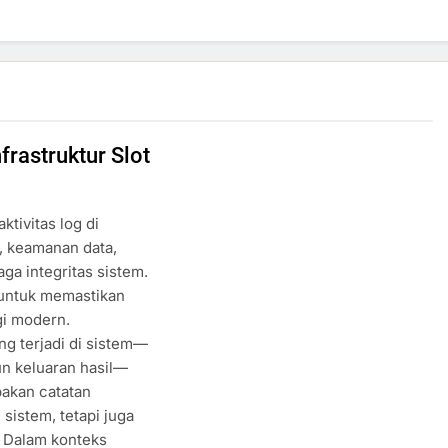
nfrastruktur Slot
ktivitas log di
s, keamanan data,
aga integritas sistem.
 untuk memastikan
ogi modern.
ng terjadi di sistem—
n keluaran hasil—
pakan catatan
sistem, tetapi juga
. Dalam konteks