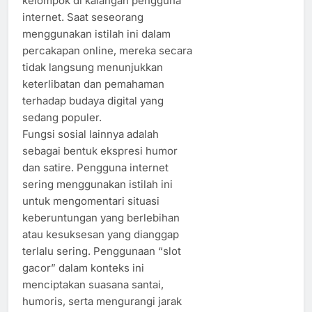
kelompok di kalangan pengguna
internet. Saat seseorang
menggunakan istilah ini dalam
percakapan online, mereka secara
tidak langsung menunjukkan
keterlibatan dan pemahaman
terhadap budaya digital yang
sedang populer.
Fungsi sosial lainnya adalah
sebagai bentuk ekspresi humor
dan satire. Pengguna internet
sering menggunakan istilah ini
untuk mengomentari situasi
keberuntungan yang berlebihan
atau kesuksesan yang dianggap
terlalu sering. Penggunaan “slot
gacor” dalam konteks ini
menciptakan suasana santai,
humoris, serta mengurangi jarak