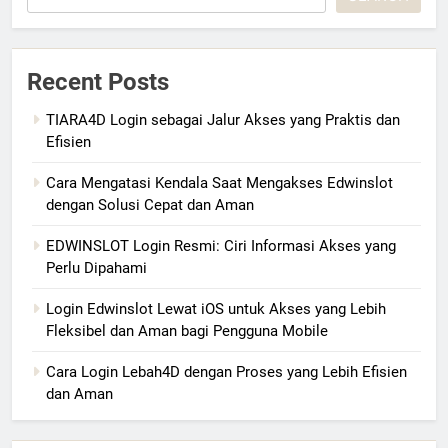
Recent Posts
TIARA4D Login sebagai Jalur Akses yang Praktis dan
Efisien
Cara Mengatasi Kendala Saat Mengakses Edwinslot
dengan Solusi Cepat dan Aman
EDWINSLOT Login Resmi: Ciri Informasi Akses yang
Perlu Dipahami
Login Edwinslot Lewat iOS untuk Akses yang Lebih
Fleksibel dan Aman bagi Pengguna Mobile
Cara Login Lebah4D dengan Proses yang Lebih Efisien
dan Aman