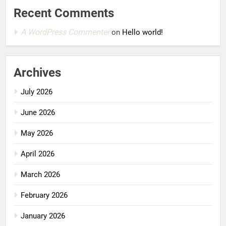
Recent Comments
A WordPress Commenter
on
Hello world!
Archives
July 2026
June 2026
May 2026
April 2026
March 2026
February 2026
January 2026