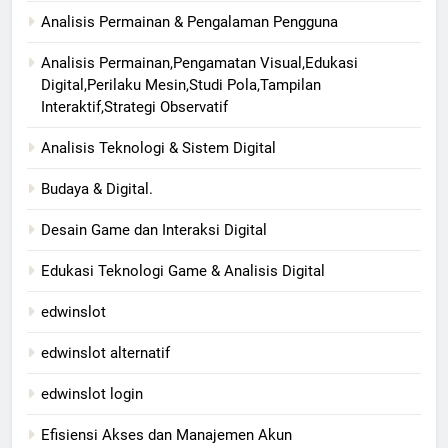
Analisis Permainan & Pengalaman Pengguna
Analisis Permainan,Pengamatan Visual,Edukasi
Digital,Perilaku Mesin,Studi Pola,Tampilan
Interaktif,Strategi Observatif
Analisis Teknologi & Sistem Digital
Budaya & Digital.
Desain Game dan Interaksi Digital
Edukasi Teknologi Game & Analisis Digital
edwinslot
edwinslot alternatif
edwinslot login
Efisiensi Akses dan Manajemen Akun