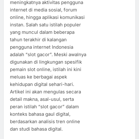
meningkatnya aktivitas pengguna
internet di media sosial, forum
online, hingga aplikasi komunikasi
instan. Salah satu istilah populer
yang muncul dalam beberapa
tahun terakhir di kalangan
pengguna internet Indonesia
adalah “slot gacor”. Meski awalnya
digunakan di lingkungan spesifik
pemain slot online, istilah ini kini
meluas ke berbagai aspek
kehidupan digital sehari-hari.
Artikel ini akan mengulas secara
detail makna, asal-usul, serta
peran istilah “slot gacor” dalam
konteks bahasa gaul digital,
berdasarkan analisis tren online
dan studi bahasa digital.