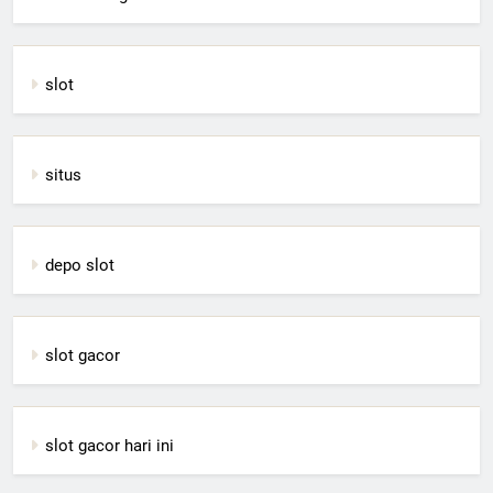
slot
situs
depo slot
slot gacor
slot gacor hari ini