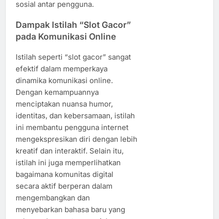
sosial antar pengguna.
Dampak Istilah “Slot Gacor”
pada Komunikasi Online
Istilah seperti “slot gacor” sangat
efektif dalam memperkaya
dinamika komunikasi online.
Dengan kemampuannya
menciptakan nuansa humor,
identitas, dan kebersamaan, istilah
ini membantu pengguna internet
mengekspresikan diri dengan lebih
kreatif dan interaktif. Selain itu,
istilah ini juga memperlihatkan
bagaimana komunitas digital
secara aktif berperan dalam
mengembangkan dan
menyebarkan bahasa baru yang