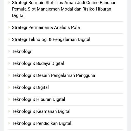
Strategi Bermain Slot Tips Aman Judi Online Panduan
Pemula Slot Manajemen Modal dan Risiko Hiburan
Digital
Strategi Permainan & Analisis Pola
Strategi Teknologi & Pengalaman Digital
Teknologi
Teknologi & Budaya Digital
Teknologi & Desain Pengalaman Pengguna
Teknologi & Digital
Teknologi & Hiburan Digital
Teknologi & Keamanan Digital
Teknologi & Pendidikan Digital