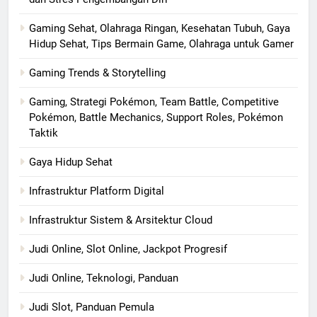
Gaming Sehat, Olahraga Ringan, Kesehatan Tubuh, Gaya
Hidup Sehat, Tips Bermain Game, Olahraga untuk Gamer
Gaming Trends & Storytelling
Gaming, Strategi Pokémon, Team Battle, Competitive
Pokémon, Battle Mechanics, Support Roles, Pokémon
Taktik
Gaya Hidup Sehat
Infrastruktur Platform Digital
Infrastruktur Sistem & Arsitektur Cloud
Judi Online, Slot Online, Jackpot Progresif
Judi Online, Teknologi, Panduan
Judi Slot, Panduan Pemula