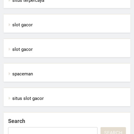
situs terpercaya
slot gacor
slot gacor
spaceman
situs slot gacor
Search
SEARCH