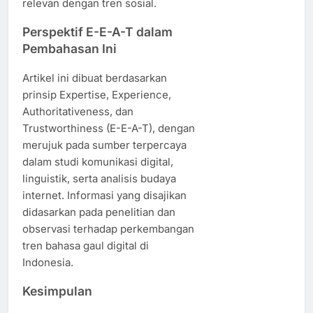
relevan dengan tren sosial.
Perspektif E-E-A-T dalam
Pembahasan Ini
Artikel ini dibuat berdasarkan
prinsip Expertise, Experience,
Authoritativeness, dan
Trustworthiness (E-E-A-T), dengan
merujuk pada sumber terpercaya
dalam studi komunikasi digital,
linguistik, serta analisis budaya
internet. Informasi yang disajikan
didasarkan pada penelitian dan
observasi terhadap perkembangan
tren bahasa gaul digital di
Indonesia.
Kesimpulan