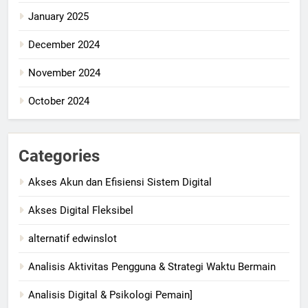
January 2025
December 2024
November 2024
October 2024
Categories
Akses Akun dan Efisiensi Sistem Digital
Akses Digital Fleksibel
alternatif edwinslot
Analisis Aktivitas Pengguna & Strategi Waktu Bermain
Analisis Digital & Psikologi Pemain]