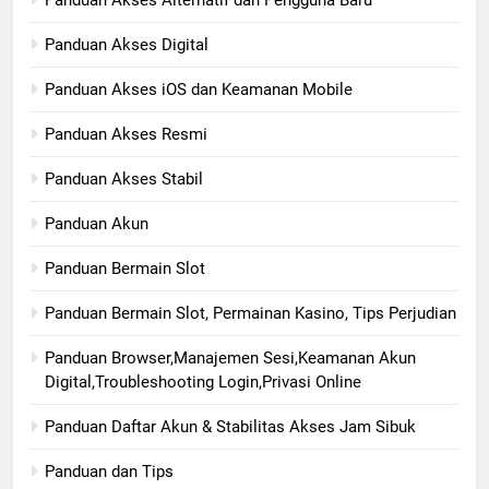
Panduan Akses Digital
Panduan Akses iOS dan Keamanan Mobile
Panduan Akses Resmi
Panduan Akses Stabil
Panduan Akun
Panduan Bermain Slot
Panduan Bermain Slot, Permainan Kasino, Tips Perjudian
Panduan Browser,Manajemen Sesi,Keamanan Akun
Digital,Troubleshooting Login,Privasi Online
Panduan Daftar Akun & Stabilitas Akses Jam Sibuk
Panduan dan Tips