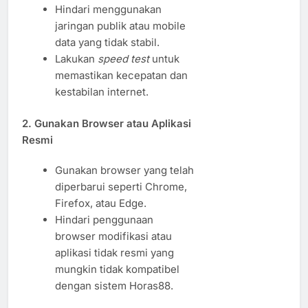
Hindari menggunakan
jaringan publik atau mobile
data yang tidak stabil.
Lakukan
speed test
untuk
memastikan kecepatan dan
kestabilan internet.
2.
Gunakan Browser atau Aplikasi
Resmi
Gunakan browser yang telah
diperbarui seperti Chrome,
Firefox, atau Edge.
Hindari penggunaan
browser modifikasi atau
aplikasi tidak resmi yang
mungkin tidak kompatibel
dengan sistem Horas88.