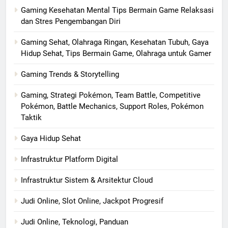
Gaming Kesehatan Mental Tips Bermain Game Relaksasi
dan Stres Pengembangan Diri
Gaming Sehat, Olahraga Ringan, Kesehatan Tubuh, Gaya
Hidup Sehat, Tips Bermain Game, Olahraga untuk Gamer
Gaming Trends & Storytelling
Gaming, Strategi Pokémon, Team Battle, Competitive
Pokémon, Battle Mechanics, Support Roles, Pokémon
Taktik
Gaya Hidup Sehat
Infrastruktur Platform Digital
Infrastruktur Sistem & Arsitektur Cloud
Judi Online, Slot Online, Jackpot Progresif
Judi Online, Teknologi, Panduan