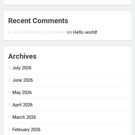
Recent Comments
A WordPress Commenter
on
Hello world!
Archives
July 2026
June 2026
May 2026
April 2026
March 2026
February 2026