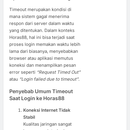
Timeout merupakan kondisi di
mana sistem gagal menerima
respon dari server dalam waktu
yang ditentukan. Dalam konteks
Horas88, hal ini bisa terjadi saat
proses login memakan waktu lebih
lama dari biasanya, menyebabkan
browser atau aplikasi memutus
koneksi dan menampilkan pesan
error seperti
“Request Timed Out”
atau
“Login failed due to timeout”
.
Penyebab Umum Timeout
Saat Login ke Horas88
Koneksi Internet Tidak
Stabil
Kualitas jaringan sangat