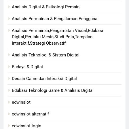
Analisis Digital & Psikologi Pemain]
Analisis Permainan & Pengalaman Pengguna
Analisis Permainan,Pengamatan Visual,Edukasi
Digital,Perilaku Mesin,Studi Pola,Tampilan
Interaktif,Strategi Observatif
Analisis Teknologi & Sistem Digital
Budaya & Digital.
Desain Game dan Interaksi Digital
Edukasi Teknologi Game & Analisis Digital
edwinslot
edwinslot alternatif
edwinslot login