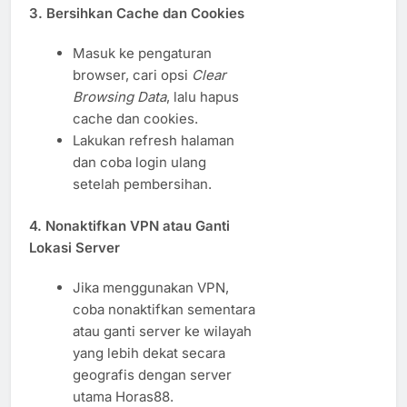
3.
Bersihkan Cache dan Cookies
Masuk ke pengaturan
browser, cari opsi
Clear
Browsing Data
, lalu hapus
cache dan cookies.
Lakukan refresh halaman
dan coba login ulang
setelah pembersihan.
4.
Nonaktifkan VPN atau Ganti
Lokasi Server
Jika menggunakan VPN,
coba nonaktifkan sementara
atau ganti server ke wilayah
yang lebih dekat secara
geografis dengan server
utama Horas88.