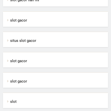
slot gacor
situs slot gacor
slot gacor
slot gacor
slot