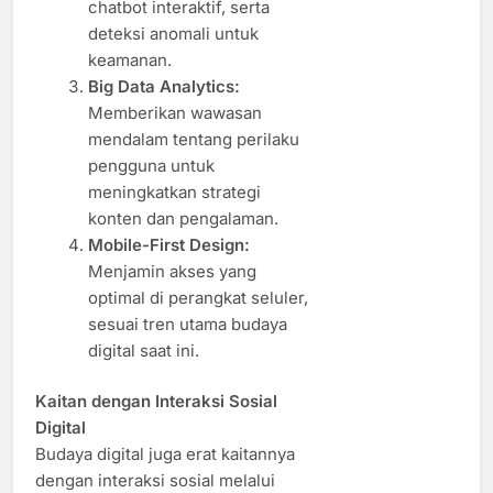
chatbot interaktif, serta
deteksi anomali untuk
keamanan.
Big Data Analytics:
Memberikan wawasan
mendalam tentang perilaku
pengguna untuk
meningkatkan strategi
konten dan pengalaman.
Mobile-First Design:
Menjamin akses yang
optimal di perangkat seluler,
sesuai tren utama budaya
digital saat ini.
Kaitan dengan Interaksi Sosial
Digital
Budaya digital juga erat kaitannya
dengan interaksi sosial melalui