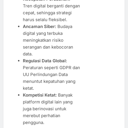
Tren digital berganti dengan
cepat, sehingga strategi
harus selalu fleksibel.
Ancaman Siber:
Budaya
digital yang terbuka
meningkatkan risiko
serangan dan kebocoran
data.
Regulasi Data Global:
Peraturan seperti GDPR dan
UU Perlindungan Data
menuntut kepatuhan yang
ketat.
Kompetisi Ketat:
Banyak
platform digital lain yang
juga berinovasi untuk
merebut perhatian
pengguna.