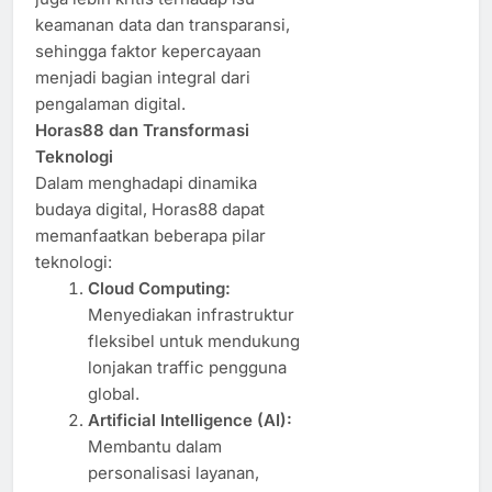
keamanan data dan transparansi,
sehingga faktor kepercayaan
menjadi bagian integral dari
pengalaman digital.
Horas88 dan Transformasi
Teknologi
Dalam menghadapi dinamika
budaya digital, Horas88 dapat
memanfaatkan beberapa pilar
teknologi:
Cloud Computing:
Menyediakan infrastruktur
fleksibel untuk mendukung
lonjakan traffic pengguna
global.
Artificial Intelligence (AI):
Membantu dalam
personalisasi layanan,