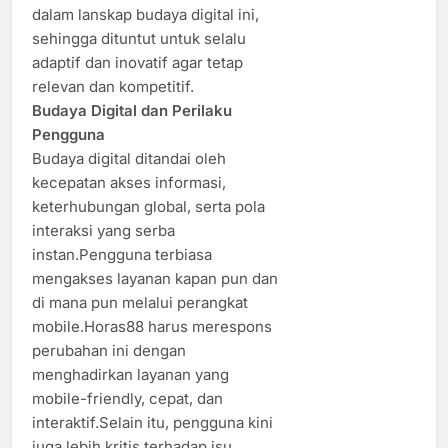
dalam lanskap budaya digital ini,
sehingga dituntut untuk selalu
adaptif dan inovatif agar tetap
relevan dan kompetitif.
Budaya Digital dan Perilaku
Pengguna
Budaya digital ditandai oleh
kecepatan akses informasi,
keterhubungan global, serta pola
interaksi yang serba
instan.Pengguna terbiasa
mengakses layanan kapan pun dan
di mana pun melalui perangkat
mobile.Horas88 harus merespons
perubahan ini dengan
menghadirkan layanan yang
mobile-friendly, cepat, dan
interaktif.Selain itu, pengguna kini
juga lebih kritis terhadap isu