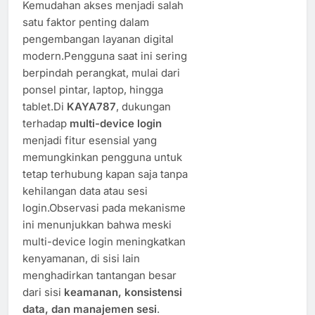
Kemudahan akses menjadi salah
satu faktor penting dalam
pengembangan layanan digital
modern.Pengguna saat ini sering
berpindah perangkat, mulai dari
ponsel pintar, laptop, hingga
tablet.Di
KAYA787
, dukungan
terhadap
multi-device login
menjadi fitur esensial yang
memungkinkan pengguna untuk
tetap terhubung kapan saja tanpa
kehilangan data atau sesi
login.Observasi pada mekanisme
ini menunjukkan bahwa meski
multi-device login meningkatkan
kenyamanan, di sisi lain
menghadirkan tantangan besar
dari sisi
keamanan, konsistensi
data, dan manajemen sesi
.