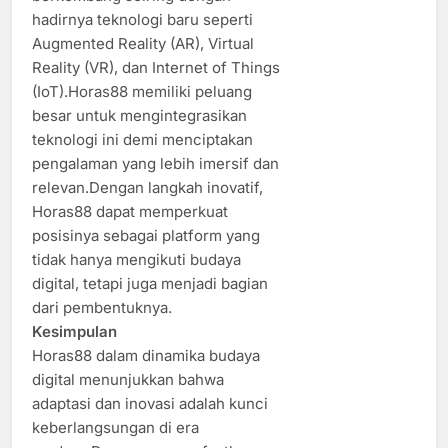
hadirnya teknologi baru seperti
Augmented Reality (AR), Virtual
Reality (VR), dan Internet of Things
(IoT).Horas88 memiliki peluang
besar untuk mengintegrasikan
teknologi ini demi menciptakan
pengalaman yang lebih imersif dan
relevan.Dengan langkah inovatif,
Horas88 dapat memperkuat
posisinya sebagai platform yang
tidak hanya mengikuti budaya
digital, tetapi juga menjadi bagian
dari pembentuknya.
Kesimpulan
Horas88 dalam dinamika budaya
digital menunjukkan bahwa
adaptasi dan inovasi adalah kunci
keberlangsungan di era