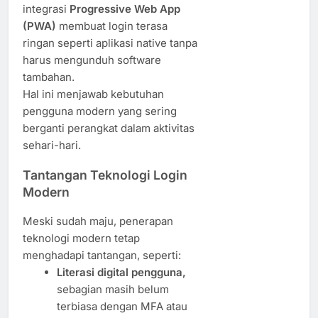
integrasi
Progressive Web App
(PWA)
membuat login terasa
ringan seperti aplikasi native tanpa
harus mengunduh software
tambahan.
Hal ini menjawab kebutuhan
pengguna modern yang sering
berganti perangkat dalam aktivitas
sehari-hari.
Tantangan Teknologi Login
Modern
Meski sudah maju, penerapan
teknologi modern tetap
menghadapi tantangan, seperti:
Literasi digital pengguna,
sebagian masih belum
terbiasa dengan MFA atau