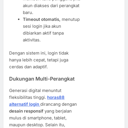
akun diakses dari perangkat
baru.
Timeout otomatis,
menutup
sesi login jika akun
dibiarkan aktif tanpa
aktivitas.
Dengan sistem ini, login tidak
hanya lebih cepat, tetapi juga
cerdas dan adaptif.
Dukungan Multi-Perangkat
Generasi digital menuntut
fleksibilitas tinggi.
horas88
alternatif login
dirancang dengan
desain responsif
yang berjalan
mulus di smartphone, tablet,
maupun desktop. Selain itu,