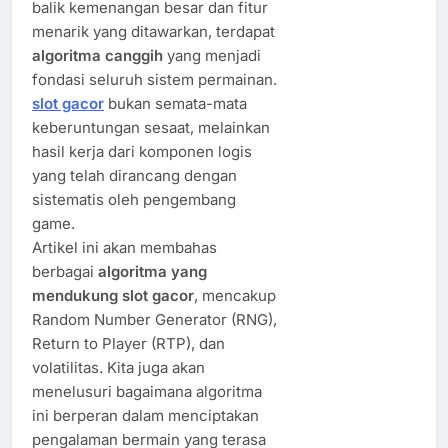
balik kemenangan besar dan fitur
menarik yang ditawarkan, terdapat
algoritma canggih
yang menjadi
fondasi seluruh sistem permainan.
slot gacor
bukan semata-mata
keberuntungan sesaat, melainkan
hasil kerja dari komponen logis
yang telah dirancang dengan
sistematis oleh pengembang
game.
Artikel ini akan membahas
berbagai
algoritma yang
mendukung slot gacor
, mencakup
Random Number Generator (RNG),
Return to Player (RTP), dan
volatilitas. Kita juga akan
menelusuri bagaimana algoritma
ini berperan dalam menciptakan
pengalaman bermain yang terasa