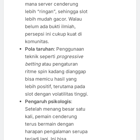
mana server cenderung
lebih “ringan”, sehingga slot
lebih mudah gacor. Walau
belum ada bukti ilmiah,
persepsi ini cukup kuat di
komunitas.
Pola taruhan
: Penggunaan
teknik seperti
progressive
betting
atau pengaturan
ritme spin kadang dianggap
bisa memicu hasil yang
lebih positif, terutama pada
slot dengan volatilitas tinggi.
Pengaruh psikologis
:
Setelah menang besar satu
kali, pemain cenderung
terus bermain dengan
harapan pengalaman serupa
terjadi lagi. Ini bisa