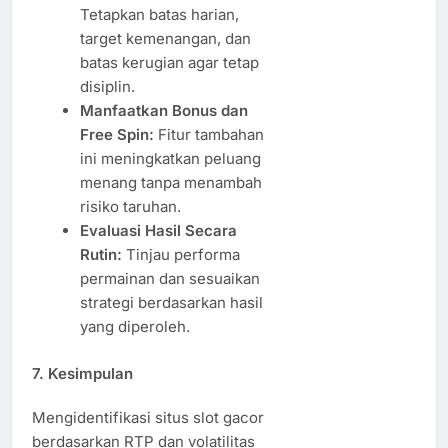
Tetapkan batas harian,
target kemenangan, dan
batas kerugian agar tetap
disiplin.
Manfaatkan Bonus dan
Free Spin:
Fitur tambahan
ini meningkatkan peluang
menang tanpa menambah
risiko taruhan.
Evaluasi Hasil Secara
Rutin:
Tinjau performa
permainan dan sesuaikan
strategi berdasarkan hasil
yang diperoleh.
7. Kesimpulan
Mengidentifikasi situs slot gacor
berdasarkan RTP dan volatilitas