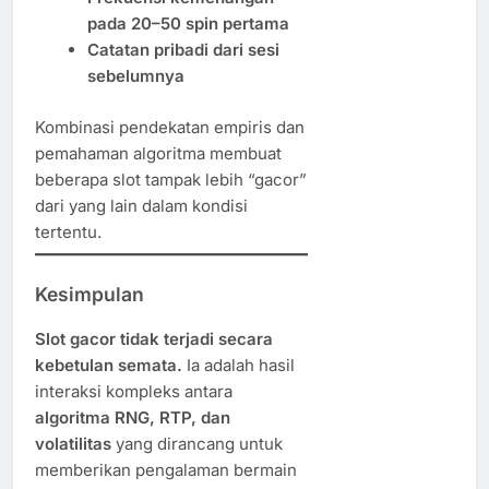
pada 20–50 spin pertama
Catatan pribadi dari sesi
sebelumnya
Kombinasi pendekatan empiris dan
pemahaman algoritma membuat
beberapa slot tampak lebih “gacor”
dari yang lain dalam kondisi
tertentu.
Kesimpulan
Slot gacor tidak terjadi secara
kebetulan semata.
Ia adalah hasil
interaksi kompleks antara
algoritma RNG, RTP, dan
volatilitas
yang dirancang untuk
memberikan pengalaman bermain