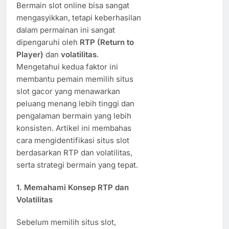
Bermain slot online bisa sangat
mengasyikkan, tetapi keberhasilan
dalam permainan ini sangat
dipengaruhi oleh
RTP (Return to
Player)
dan
volatilitas
.
Mengetahui kedua faktor ini
membantu pemain memilih situs
slot gacor yang menawarkan
peluang menang lebih tinggi dan
pengalaman bermain yang lebih
konsisten. Artikel ini membahas
cara mengidentifikasi situs slot
berdasarkan RTP dan volatilitas,
serta strategi bermain yang tepat.
1. Memahami Konsep RTP dan
Volatilitas
Sebelum memilih situs slot,