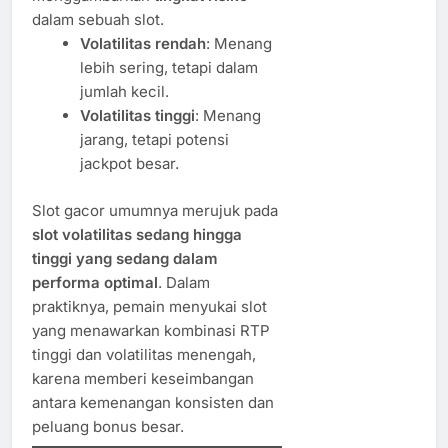
dalam sebuah slot.
Volatilitas rendah
: Menang
lebih sering, tetapi dalam
jumlah kecil.
Volatilitas tinggi
: Menang
jarang, tetapi potensi
jackpot besar.
Slot gacor umumnya merujuk pada
slot volatilitas sedang hingga
tinggi yang sedang dalam
performa optimal
. Dalam
praktiknya, pemain menyukai slot
yang menawarkan kombinasi RTP
tinggi dan volatilitas menengah,
karena memberi keseimbangan
antara kemenangan konsisten dan
peluang bonus besar.