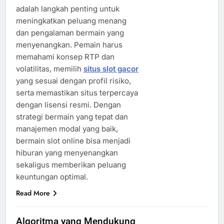
adalah langkah penting untuk
meningkatkan peluang menang
dan pengalaman bermain yang
menyenangkan. Pemain harus
memahami konsep RTP dan
volatilitas, memilih
situs slot gacor
yang sesuai dengan profil risiko,
serta memastikan situs terpercaya
dengan lisensi resmi. Dengan
strategi bermain yang tepat dan
manajemen modal yang baik,
bermain slot online bisa menjadi
hiburan yang menyenangkan
sekaligus memberikan peluang
keuntungan optimal.
Read More
Algoritma yang Mendukung