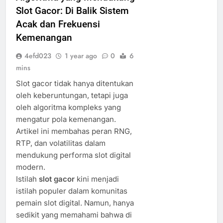
Slot Gacor: Di Balik Sistem
Acak dan Frekuensi
Kemenangan
4efd023
1 year ago
0
6
mins
Slot gacor tidak hanya ditentukan
oleh keberuntungan, tetapi juga
oleh algoritma kompleks yang
mengatur pola kemenangan.
Artikel ini membahas peran RNG,
RTP, dan volatilitas dalam
mendukung performa slot digital
modern.
Istilah
slot gacor
kini menjadi
istilah populer dalam komunitas
pemain slot digital. Namun, hanya
sedikit yang memahami bahwa di