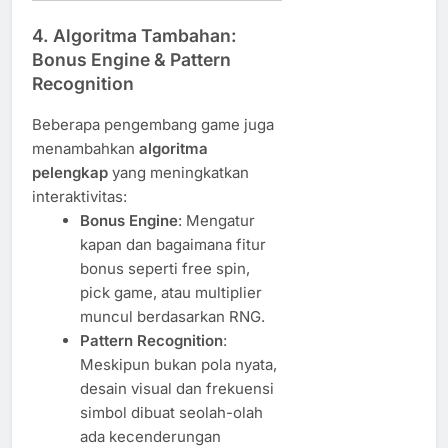
4.
Algoritma Tambahan:
Bonus Engine & Pattern
Recognition
Beberapa pengembang game juga
menambahkan
algoritma
pelengkap
yang meningkatkan
interaktivitas:
Bonus Engine
: Mengatur
kapan dan bagaimana fitur
bonus seperti free spin,
pick game, atau multiplier
muncul berdasarkan RNG.
Pattern Recognition
:
Meskipun bukan pola nyata,
desain visual dan frekuensi
simbol dibuat seolah-olah
ada kecenderungan