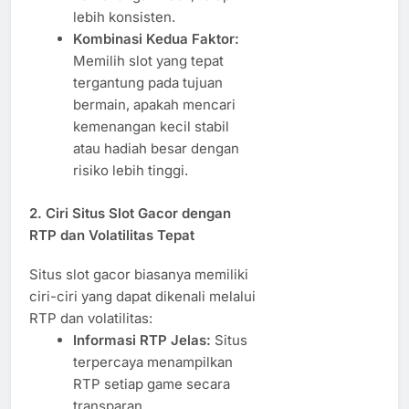
lebih konsisten.
Kombinasi Kedua Faktor:
Memilih slot yang tepat
tergantung pada tujuan
bermain, apakah mencari
kemenangan kecil stabil
atau hadiah besar dengan
risiko lebih tinggi.
2. Ciri Situs Slot Gacor dengan
RTP dan Volatilitas Tepat
Situs slot gacor biasanya memiliki
ciri-ciri yang dapat dikenali melalui
RTP dan volatilitas:
Informasi RTP Jelas:
Situs
terpercaya menampilkan
RTP setiap game secara
transparan.