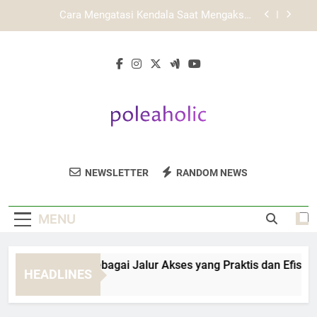
Skip
EDWINSLOT Login Resmi: Ciri Informasi Akses
to
yang Perlu Dipahami
content
Login Edwinslot Lewat iOS untuk Akses yang
Lebih Fleksibel dan Aman bagi Pengguna Mobile
TIARA4D Login sebagai Jalur Akses yang Praktis
dan Efisien
Cara Mengatasi Kendala Saat Mengakses
Edwinslot dengan Solusi Cepat dan Aman
EDWINSLOT Login Resmi: Ciri Informasi Akses
yang Perlu Dipahami
Poleaholic
Temukan Panduan Dan Tips Terbaik Untuk
Login Edwinslot Lewat iOS untuk Akses yang
NEWSLETTER
RANDOM NEWS
Lebih Fleksibel dan Aman bagi Pengguna Mobile
Pole Dance Di Poleaholic. Sumber Inspirasi
Bagi Para Penari Dan Penggemar Olahraga
MENU
Ini.
ARA4D Login sebagai Jalur Akses yang Praktis dan Efisien
HEADLINES
Month Ago