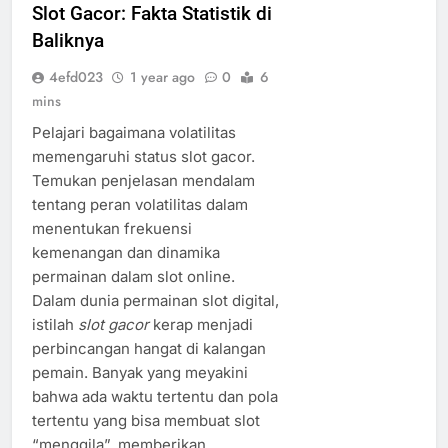
Slot Gacor: Fakta Statistik di
Baliknya
4efd023
1 year ago
0
6
mins
Pelajari bagaimana volatilitas
memengaruhi status slot gacor.
Temukan penjelasan mendalam
tentang peran volatilitas dalam
menentukan frekuensi
kemenangan dan dinamika
permainan dalam slot online.
Dalam dunia permainan slot digital,
istilah
slot gacor
kerap menjadi
perbincangan hangat di kalangan
pemain. Banyak yang meyakini
bahwa ada waktu tertentu dan pola
tertentu yang bisa membuat slot
“menggila”, memberikan