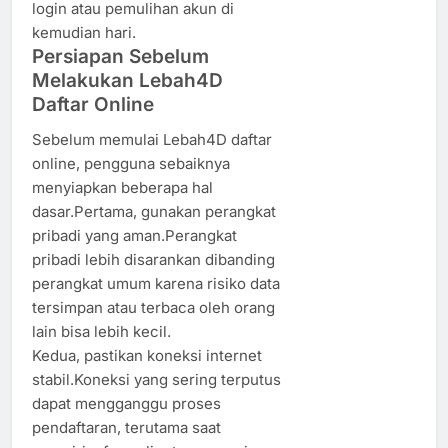
login atau pemulihan akun di
kemudian hari.
Persiapan Sebelum
Melakukan Lebah4D
Daftar Online
Sebelum memulai Lebah4D daftar
online, pengguna sebaiknya
menyiapkan beberapa hal
dasar.Pertama, gunakan perangkat
pribadi yang aman.Perangkat
pribadi lebih disarankan dibanding
perangkat umum karena risiko data
tersimpan atau terbaca oleh orang
lain bisa lebih kecil.
Kedua, pastikan koneksi internet
stabil.Koneksi yang sering terputus
dapat mengganggu proses
pendaftaran, terutama saat