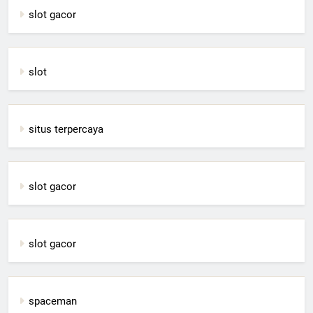
slot gacor
slot
situs terpercaya
slot gacor
slot gacor
spaceman