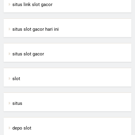
situs link slot gacor
situs slot gacor hari ini
situs slot gacor
slot
situs
depo slot