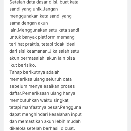
Setelah data dasar diisi, buat kata
sandi yang unik.Jangan
menggunakan kata sandi yang
sama dengan akun
lain.Menggunakan satu kata sandi
untuk banyak platform memang
terlihat praktis, tetapi tidak ideal
dari sisi keamanan.Jika salah satu
akun bermasalah, akun lain bisa
ikut berisiko.
Tahap berikutnya adalah
memeriksa ulang seluruh data
sebelum menyelesaikan proses
daftar.Pemeriksaan ulang hanya
membutuhkan waktu singkat,
tetapi manfaatnya besar.Pengguna
dapat menghindari kesalahan input
dan memastikan akun lebih mudah
dikelola setelah berhasil dibuat.