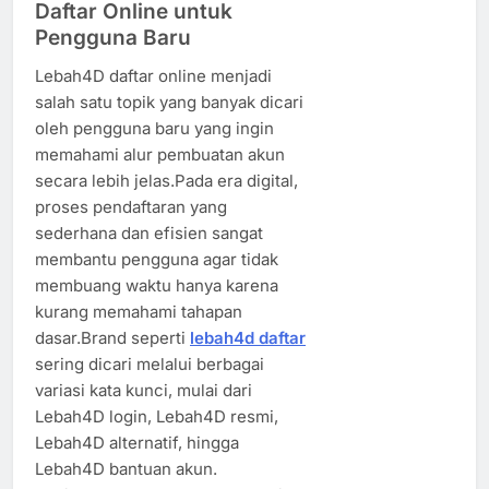
Daftar Online untuk
Pengguna Baru
Lebah4D daftar online menjadi
salah satu topik yang banyak dicari
oleh pengguna baru yang ingin
memahami alur pembuatan akun
secara lebih jelas.Pada era digital,
proses pendaftaran yang
sederhana dan efisien sangat
membantu pengguna agar tidak
membuang waktu hanya karena
kurang memahami tahapan
dasar.Brand seperti
lebah4d daftar
sering dicari melalui berbagai
variasi kata kunci, mulai dari
Lebah4D login, Lebah4D resmi,
Lebah4D alternatif, hingga
Lebah4D bantuan akun.