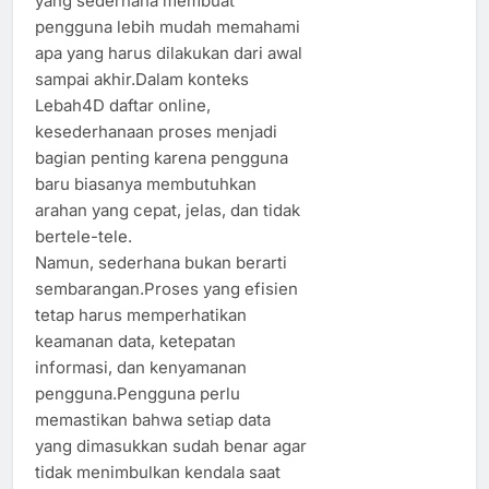
yang sederhana membuat
pengguna lebih mudah memahami
apa yang harus dilakukan dari awal
sampai akhir.Dalam konteks
Lebah4D daftar online,
kesederhanaan proses menjadi
bagian penting karena pengguna
baru biasanya membutuhkan
arahan yang cepat, jelas, dan tidak
bertele-tele.
Namun, sederhana bukan berarti
sembarangan.Proses yang efisien
tetap harus memperhatikan
keamanan data, ketepatan
informasi, dan kenyamanan
pengguna.Pengguna perlu
memastikan bahwa setiap data
yang dimasukkan sudah benar agar
tidak menimbulkan kendala saat