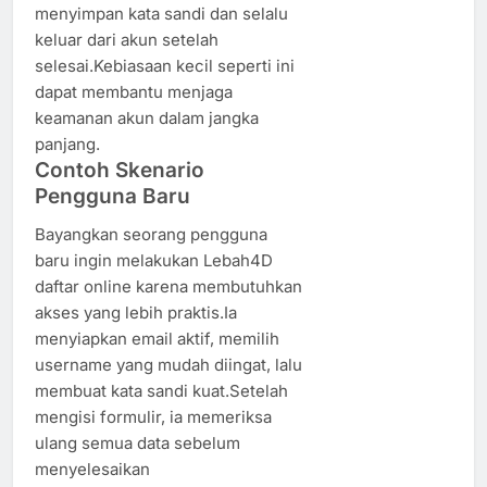
menyimpan kata sandi dan selalu
keluar dari akun setelah
selesai.Kebiasaan kecil seperti ini
dapat membantu menjaga
keamanan akun dalam jangka
panjang.
Contoh Skenario
Pengguna Baru
Bayangkan seorang pengguna
baru ingin melakukan Lebah4D
daftar online karena membutuhkan
akses yang lebih praktis.Ia
menyiapkan email aktif, memilih
username yang mudah diingat, lalu
membuat kata sandi kuat.Setelah
mengisi formulir, ia memeriksa
ulang semua data sebelum
menyelesaikan