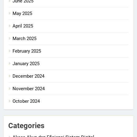
June 2025
May 2025
April 2025
March 2025
February 2025
January 2025
December 2024
November 2024
October 2024
Categories