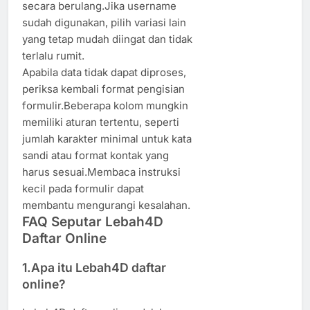
secara berulang.Jika username
sudah digunakan, pilih variasi lain
yang tetap mudah diingat dan tidak
terlalu rumit.
Apabila data tidak dapat diproses,
periksa kembali format pengisian
formulir.Beberapa kolom mungkin
memiliki aturan tertentu, seperti
jumlah karakter minimal untuk kata
sandi atau format kontak yang
harus sesuai.Membaca instruksi
kecil pada formulir dapat
membantu mengurangi kesalahan.
FAQ Seputar Lebah4D
Daftar Online
1.Apa itu Lebah4D daftar
online?