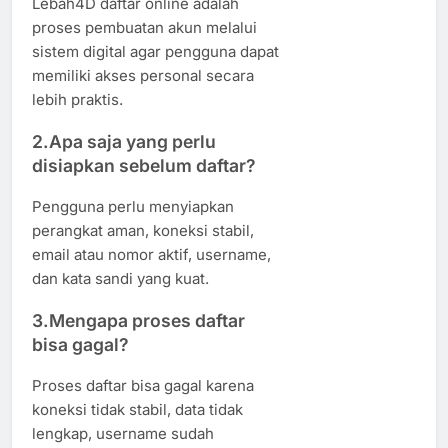
Lebah4D daftar online adalah
proses pembuatan akun melalui
sistem digital agar pengguna dapat
memiliki akses personal secara
lebih praktis.
2.Apa saja yang perlu
disiapkan sebelum daftar?
Pengguna perlu menyiapkan
perangkat aman, koneksi stabil,
email atau nomor aktif, username,
dan kata sandi yang kuat.
3.Mengapa proses daftar
bisa gagal?
Proses daftar bisa gagal karena
koneksi tidak stabil, data tidak
lengkap, username sudah