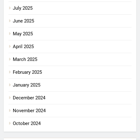
July 2025
June 2025
May 2025
April 2025
March 2025
February 2025
January 2025
December 2024
November 2024
October 2024