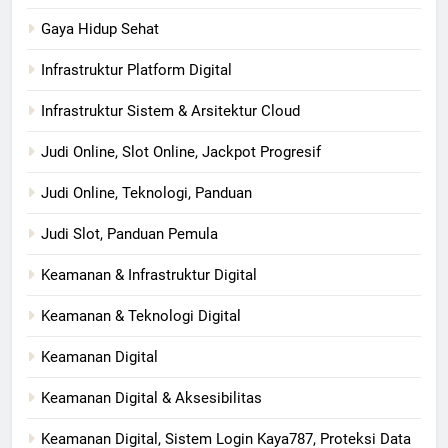
Gaya Hidup Sehat
Infrastruktur Platform Digital
Infrastruktur Sistem & Arsitektur Cloud
Judi Online, Slot Online, Jackpot Progresif
Judi Online, Teknologi, Panduan
Judi Slot, Panduan Pemula
Keamanan & Infrastruktur Digital
Keamanan & Teknologi Digital
Keamanan Digital
Keamanan Digital & Aksesibilitas
Keamanan Digital, Sistem Login Kaya787, Proteksi Data