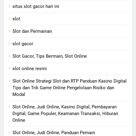
situs slot gacor hari ini
slot
Slot dan Permainan
slot gacor
Slot Gacor, Tips Bermain, Slot Online
slot online resmi
Slot Online Strategi Slot dan RTP Panduan Kasino Digital
Tips dan Trik Game Online Pengelolaan Risiko dan
Modal
Slot Online, Judi Online, Kasino Digital, Pembayaran
Digital, Game Populer, Keamanan Transaksi, Hiburan
Online
Slot Online, Judi Online, Panduan Pemain