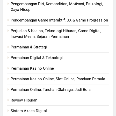
Pengembangan Diri, Kemandirian, Motivasi, Psikologi,
Gaya Hidup
Pengembangan Game Interaktif, UX & Game Progression
Perjudian & Kasino, Teknologi Hiburan, Game Digital,
Inovasi Mesin, Sejarah Permainan
Permainan & Strategi
Permainan Digital & Teknologi
Permainan Kasino Online
Permainan Kasino Online, Slot Online, Panduan Pemula
Permainan Online, Taruhan Olahraga, Judi Bola
Review Hiburan
Sistem Akses Digital