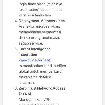
login tidak biasa (misalnya
lokasi asing) dan meminta
verifikasi tambahan.
Deployment Microservices
Arsitektur microservices
memudahkan segmentasi
dan kontrol granular atas
setiap service.
Threat Intelligence
Integration
kaya787 alternatif
memanfaatkan feed intelijen
global untuk memperbarui
mekanisme deteksi
ancaman.
Zero Trust Network Access
(ZTNA)
Menggantikan VPN