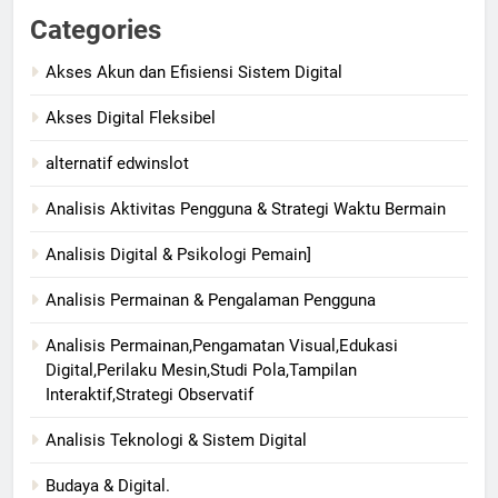
Categories
Akses Akun dan Efisiensi Sistem Digital
Akses Digital Fleksibel
alternatif edwinslot
Analisis Aktivitas Pengguna & Strategi Waktu Bermain
Analisis Digital & Psikologi Pemain]
Analisis Permainan & Pengalaman Pengguna
Analisis Permainan,Pengamatan Visual,Edukasi
Digital,Perilaku Mesin,Studi Pola,Tampilan
Interaktif,Strategi Observatif
Analisis Teknologi & Sistem Digital
Budaya & Digital.