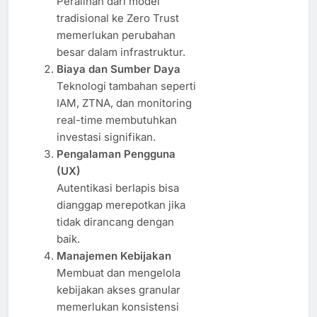
Peralihan dari model
tradisional ke Zero Trust
memerlukan perubahan
besar dalam infrastruktur.
Biaya dan Sumber Daya
Teknologi tambahan seperti
IAM, ZTNA, dan monitoring
real-time membutuhkan
investasi signifikan.
Pengalaman Pengguna
(UX)
Autentikasi berlapis bisa
dianggap merepotkan jika
tidak dirancang dengan
baik.
Manajemen Kebijakan
Membuat dan mengelola
kebijakan akses granular
memerlukan konsistensi