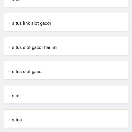
situs link slot gacor
situs slot gacor hari ini
situs slot gacor
slot
situs