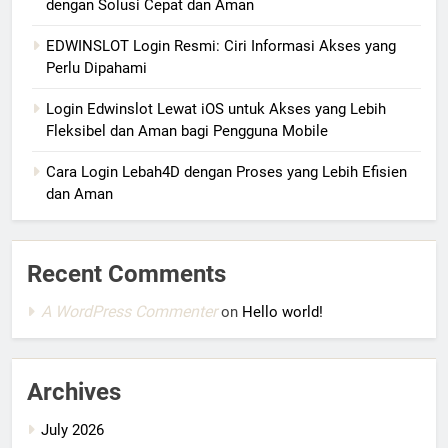
dengan Solusi Cepat dan Aman
EDWINSLOT Login Resmi: Ciri Informasi Akses yang
Perlu Dipahami
Login Edwinslot Lewat iOS untuk Akses yang Lebih
Fleksibel dan Aman bagi Pengguna Mobile
Cara Login Lebah4D dengan Proses yang Lebih Efisien
dan Aman
Recent Comments
A WordPress Commenter
on
Hello world!
Archives
July 2026