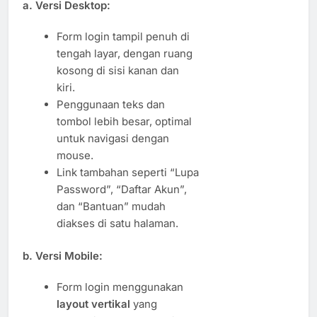
a.
Versi Desktop:
Form login tampil penuh di
tengah layar, dengan ruang
kosong di sisi kanan dan
kiri.
Penggunaan teks dan
tombol lebih besar, optimal
untuk navigasi dengan
mouse.
Link tambahan seperti “Lupa
Password”, “Daftar Akun”,
dan “Bantuan” mudah
diakses di satu halaman.
b.
Versi Mobile:
Form login menggunakan
layout vertikal
yang