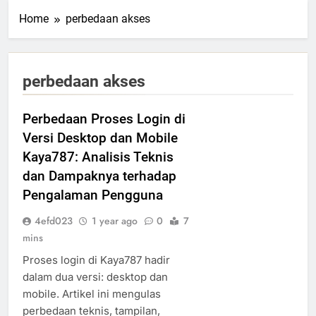
Home
perbedaan akses
perbedaan akses
Perbedaan Proses Login di
Versi Desktop dan Mobile
Kaya787: Analisis Teknis
dan Dampaknya terhadap
Pengalaman Pengguna
4efd023
1 year ago
0
7
mins
Proses login di Kaya787 hadir
dalam dua versi: desktop dan
mobile. Artikel ini mengulas
perbedaan teknis, tampilan,