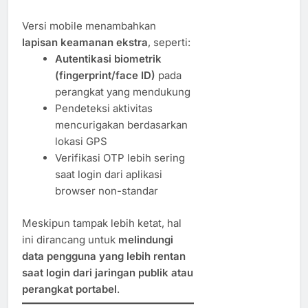
Versi mobile menambahkan
lapisan keamanan ekstra
, seperti:
Autentikasi biometrik
(fingerprint/face ID)
pada
perangkat yang mendukung
Pendeteksi aktivitas
mencurigakan berdasarkan
lokasi GPS
Verifikasi OTP lebih sering
saat login dari aplikasi
browser non-standar
Meskipun tampak lebih ketat, hal
ini dirancang untuk
melindungi
data pengguna yang lebih rentan
saat login dari jaringan publik atau
perangkat portabel
.