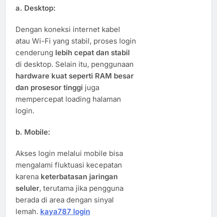
a.
Desktop:
Dengan koneksi internet kabel
atau Wi-Fi yang stabil, proses login
cenderung
lebih cepat dan stabil
di desktop. Selain itu, penggunaan
hardware kuat seperti RAM besar
dan prosesor tinggi
juga
mempercepat loading halaman
login.
b.
Mobile:
Akses login melalui mobile bisa
mengalami fluktuasi kecepatan
karena
keterbatasan jaringan
seluler
, terutama jika pengguna
berada di area dengan sinyal
lemah.
kaya787 login