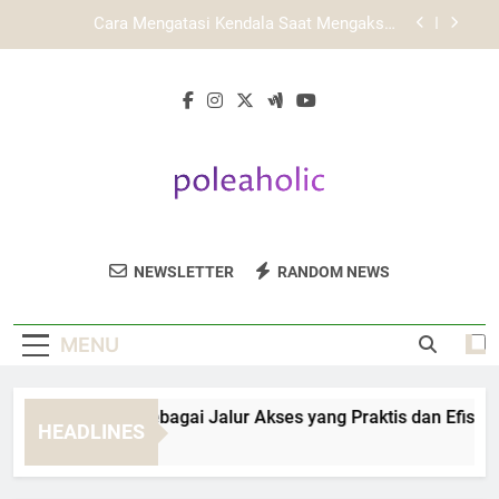
Skip
EDWINSLOT Login Resmi: Ciri Informasi Akses
to
yang Perlu Dipahami
content
Login Edwinslot Lewat iOS untuk Akses yang
Lebih Fleksibel dan Aman bagi Pengguna Mobile
TIARA4D Login sebagai Jalur Akses yang Praktis
dan Efisien
Cara Mengatasi Kendala Saat Mengakses
Edwinslot dengan Solusi Cepat dan Aman
EDWINSLOT Login Resmi: Ciri Informasi Akses
yang Perlu Dipahami
Poleaholic
Temukan Panduan Dan Tips Terbaik Untuk
Login Edwinslot Lewat iOS untuk Akses yang
NEWSLETTER
RANDOM NEWS
Lebih Fleksibel dan Aman bagi Pengguna Mobile
Pole Dance Di Poleaholic. Sumber Inspirasi
Bagi Para Penari Dan Penggemar Olahraga
MENU
Ini.
ARA4D Login sebagai Jalur Akses yang Praktis dan Efisien
HEADLINES
Weeks Ago