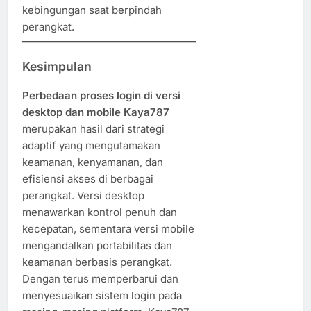
kebingungan saat berpindah
perangkat.
Kesimpulan
Perbedaan proses login di versi
desktop dan mobile Kaya787
merupakan hasil dari strategi
adaptif yang mengutamakan
keamanan, kenyamanan, dan
efisiensi akses di berbagai
perangkat. Versi desktop
menawarkan kontrol penuh dan
kecepatan, sementara versi mobile
mengandalkan portabilitas dan
keamanan berbasis perangkat.
Dengan terus memperbarui dan
menyesuaikan sistem login pada