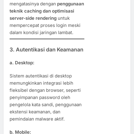
mengatasinya dengan
penggunaan
teknik caching dan optimisasi
server-side rendering
untuk
mempercepat proses login meski
dalam kondisi jaringan lambat.
3. Autentikasi dan Keamanan
a.
Desktop:
Sistem autentikasi di desktop
memungkinkan integrasi lebih
fleksibel dengan browser, seperti
penyimpanan password oleh
pengelola kata sandi, penggunaan
ekstensi keamanan, dan
pemindaian malware aktif.
b.
Mobile: