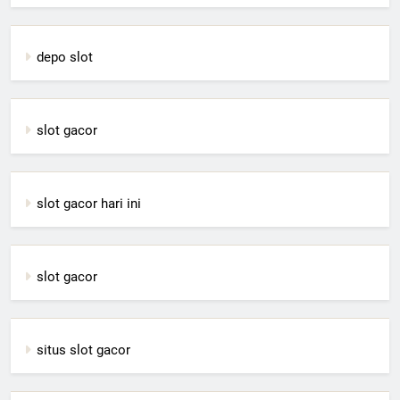
depo slot
slot gacor
slot gacor hari ini
slot gacor
situs slot gacor