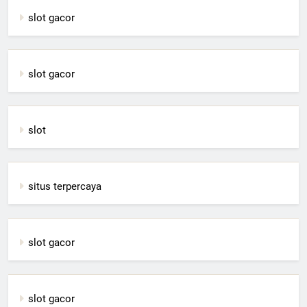
slot gacor
slot gacor
slot
situs terpercaya
slot gacor
slot gacor