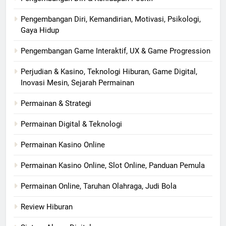
Pengembangan Diri, Kemandirian, Motivasi, Psikologi,
Gaya Hidup
Pengembangan Game Interaktif, UX & Game Progression
Perjudian & Kasino, Teknologi Hiburan, Game Digital,
Inovasi Mesin, Sejarah Permainan
Permainan & Strategi
Permainan Digital & Teknologi
Permainan Kasino Online
Permainan Kasino Online, Slot Online, Panduan Pemula
Permainan Online, Taruhan Olahraga, Judi Bola
Review Hiburan