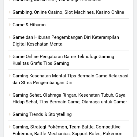
Gambling, Online Casino, Slot Machines, Kasino Online
Game & Hiburan
Game dan Hiburan Pengembangan Diri Keterampilan
Digital Kesehatan Mental
Game Online Pengaturan Game Teknologi Gaming
Kualitas Grafis Tips Gaming
Gaming Kesehatan Mental Tips Bermain Game Relaksasi
dan Stres Pengembangan Diri
Gaming Sehat, Olahraga Ringan, Kesehatan Tubuh, Gaya
Hidup Sehat, Tips Bermain Game, Olahraga untuk Gamer
Gaming Trends & Storytelling
Gaming, Strategi Pokémon, Team Battle, Competitive
Pokémon, Battle Mechanics, Support Roles, Pokémon