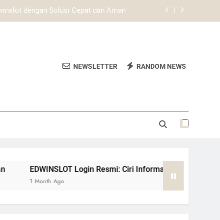
inslot dengan Solusi Cepat dan Aman
 Informasi Akses yang Perlu Dipahami
ksibel dan Aman bagi Pengguna Mobile
NEWSLETTER
RANDOM NEWS
 Jalur Akses yang Praktis dan Efisien
inslot dengan Solusi Cepat dan Aman
er Inspirasi Bagi Para Penari Dan Penggemar Olahraga Ini.
 Informasi Akses yang Perlu Dipahami
ksibel dan Aman bagi Pengguna Mobile
INSLOT Login Resmi: Ciri Informasi Akses yang Perlu Dipaha
nth Ago