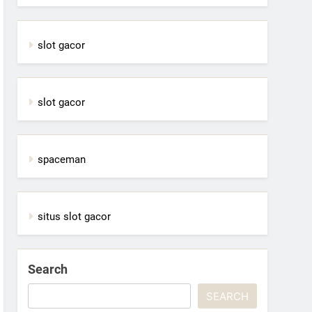
slot gacor
slot gacor
spaceman
situs slot gacor
Search
SEARCH