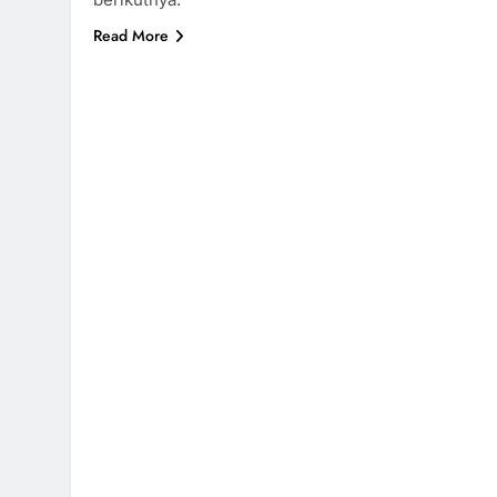
Read More