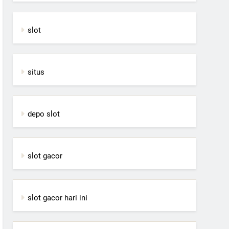
slot
situs
depo slot
slot gacor
slot gacor hari ini