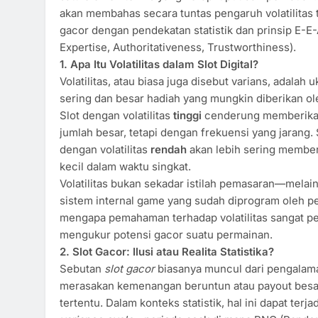
akan membahas secara tuntas pengaruh volatilitas t
gacor dengan pendekatan statistik dan prinsip E-E
Expertise, Authoritativeness, Trustworthiness).
1. Apa Itu Volatilitas dalam Slot Digital?
Volatilitas, atau biasa juga disebut varians, adalah 
sering dan besar hadiah yang mungkin diberikan ol
Slot dengan volatilitas
tinggi
cenderung memberika
jumlah besar, tetapi dengan frekuensi yang jarang. 
dengan volatilitas
rendah
akan lebih sering membe
kecil dalam waktu singkat.
Volatilitas bukan sekadar istilah pemasaran—melain
sistem internal game yang sudah diprogram oleh p
mengapa pemahaman terhadap volatilitas sangat pe
mengukur potensi gacor suatu permainan.
2. Slot Gacor: Ilusi atau Realita Statistika?
Sebutan
slot gacor
biasanya muncul dari pengalam
merasakan kemenangan beruntun atau payout besa
tertentu. Dalam konteks statistik, hal ini dapat terja