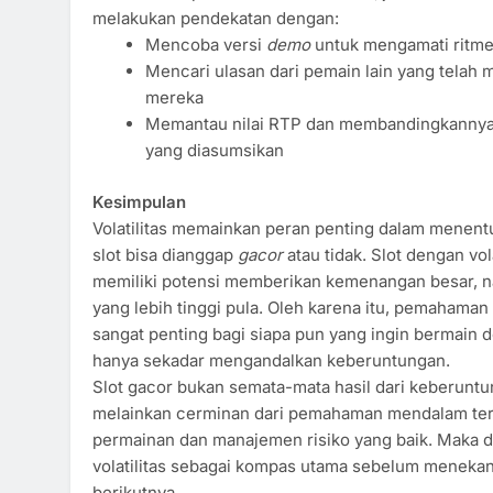
melakukan pendekatan dengan:
Mencoba versi
demo
untuk mengamati ritm
Mencari ulasan dari pemain lain yang telah
mereka
Memantau nilai RTP dan membandingkannya d
yang diasumsikan
Kesimpulan
Volatilitas memainkan peran penting dalam menen
slot bisa dianggap
gacor
atau tidak. Slot dengan vol
memiliki potensi memberikan kemenangan besar, n
yang lebih tinggi pula. Oleh karena itu, pemahaman
sangat penting bagi siapa pun yang ingin bermain d
hanya sekadar mengandalkan keberuntungan.
Slot gacor bukan semata-mata hasil dari keberuntu
melainkan cerminan dari pemahaman mendalam te
permainan dan manajemen risiko yang baik. Maka dar
volatilitas sebagai kompas utama sebelum menekan
berikutnya.