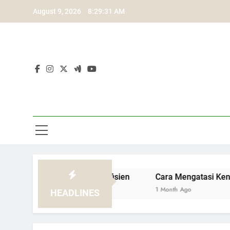
Skip
August 9, 2026
8:29:32 AM
to
content
Pol
Temukan Pa
ng Praktis dan Efisien
Cara Mengatasi Kendala Saat M
1 Month Ago
HEADLINES